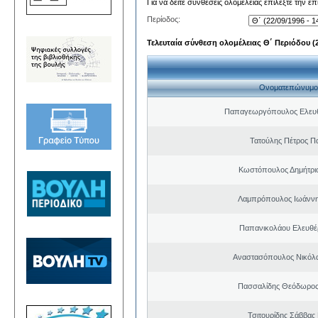
Για να δείτε συνθέσεις ολομέλειας επιλέξτε την ε
Περίοδος:
Τελευταία σύνθεση ολομέλειας Θ΄ Περιόδου (22
Ονοματεπώνυμο
Παπαγεωργόπουλος Ελευθ
Τατούλης Πέτρος Π
Κωστόπουλος Δημήτρι
Λαμπρόπουλος Ιωάννη
Παπανικολάου Ελευθέ
Αναστασόπουλος Νικόλα
Πασσαλίδης Θεόδωρος
Τσιτουρίδης Σάββας