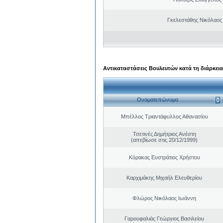
Γκελεστάθης Νικόλαος
Αντικαταστάσεις Βουλευτών κατά τη διάρκεια
Ονοματεπώνυμο
Μπέλλος Τριαντάφυλλος Αθανασίου
Τσετινές Δημήτριος Ανέστη
(απεβίωσε στις 20/12/1999)
Κόρακας Ευστράτιος Χρήστου
Καρχιμάκης Μιχαήλ Ελευθερίου
Φλώρος Νικόλαος Ιωάννη
Γαρουφαλιάς Γεώργιος Βασιλείου