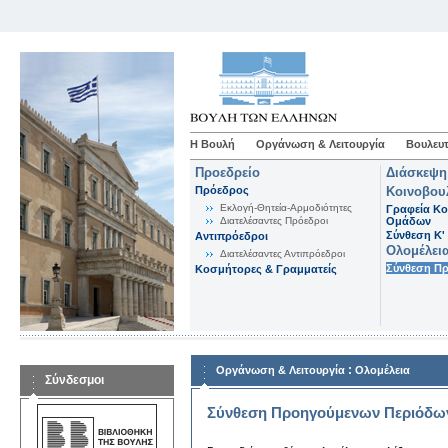
Η Βουλή
Οργάνωση & Λειτουργία
Βουλευτ
Προεδρείο
Διάσκεψη
Πρόεδρος
Κοινοβου
Εκλογή-Θητεία-Αρμοδιότητες
Γραφεία Κο
Διατελέσαντες Πρόεδροι
Ομάδων
Σύνθεση K'
Αντιπρόεδροι
Ολομέλει
Διατελέσαντες Αντιπρόεδροι
Σύνθεση Π
Κοσμήτορες & Γραμματείς
:
Οργάνωση & Λειτουργία
Ολομέλεια
Σύνδεσμοι
Σύνθεση Προηγούμενων Περιόδω