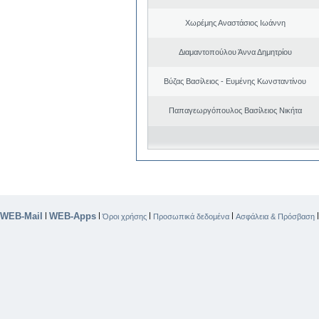
Χωρέμης Αναστάσιος Ιωάννη
Διαμαντοπούλου Άννα Δημητρίου
Βύζας Βασίλειος - Ευμένης Κωνσταντίνου
Παπαγεωργόπουλος Βασίλειος Νικήτα
WEB-Mail
WEB-Apps
|
|
|
|
Όροι χρήσης
Προσωπικά δεδομένα
Ασφάλεια & Πρόσβαση