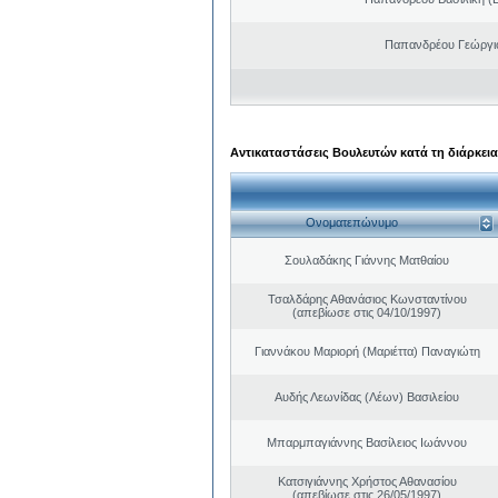
Παπανδρέου Γεώργι
Αντικαταστάσεις Βουλευτών κατά τη διάρκεια
Ονοματεπώνυμο
Σουλαδάκης Γιάννης Ματθαίου
Τσαλδάρης Αθανάσιος Κωνσταντίνου
(απεβίωσε στις 04/10/1997)
Γιαννάκου Μαριορή (Μαριέττα) Παναγιώτη
Αυδής Λεωνίδας (Λέων) Βασιλείου
Μπαρμπαγιάννης Βασίλειος Ιωάννου
Κατσιγιάννης Χρήστος Αθανασίου
(απεβίωσε στις 26/05/1997)