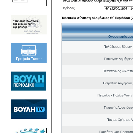
Για να δείτε συνθέσεις ολομέλειας επιλέξτε την ε
Περίοδος:
Τελευταία σύνθεση ολομέλειας Θ΄ Περιόδου (22
Ονοματεπώνυμο
Πολύδωρας Βύρων 
Πιπεργιάς Δημήτριο
Πετσάλνικος Φίλιππ
Πετραλιάς Αυγερινός
Πετραλιά - Πάλλη Φάνη
Πεπονής Αναστάσιο
Πάχτας Χρήστος Α
Παυλόπουλος Προκόπιο