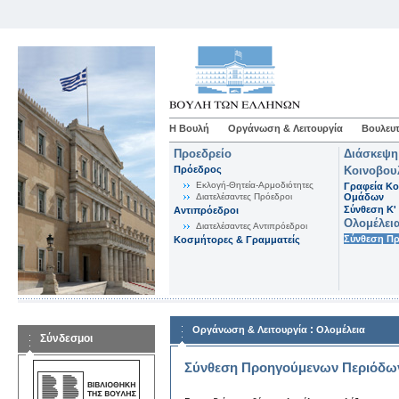
Η Βουλή
Οργάνωση & Λειτουργία
Βουλευτ
Προεδρείο
Διάσκεψη
Πρόεδρος
Κοινοβου
Εκλογή-Θητεία-Αρμοδιότητες
Γραφεία Κο
Διατελέσαντες Πρόεδροι
Ομάδων
Σύνθεση K'
Αντιπρόεδροι
Ολομέλει
Διατελέσαντες Αντιπρόεδροι
Σύνθεση Π
Κοσμήτορες & Γραμματείς
:
Οργάνωση & Λειτουργία
Ολομέλεια
Σύνδεσμοι
Σύνθεση Προηγούμενων Περιόδω