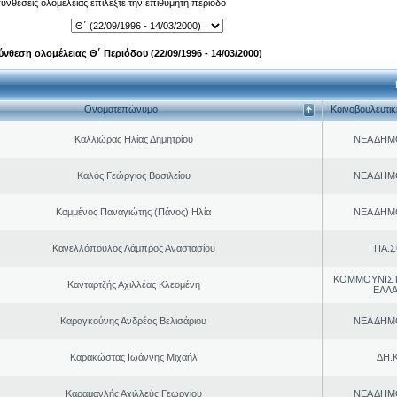
 συνθέσεις ολομέλειας επιλέξτε την επιθυμητή περίοδο
ύνθεση ολομέλειας Θ΄ Περιόδου (22/09/1996 - 14/03/2000)
Ονοματεπώνυμο
Κοινοβουλευτι
Καλλιώρας Ηλίας Δημητρίου
ΝΕΑ ΔΗΜ
Καλός Γεώργιος Βασιλείου
ΝΕΑ ΔΗΜ
Καμμένος Παναγιώτης (Πάνος) Ηλία
ΝΕΑ ΔΗΜ
Κανελλόπουλος Λάμπρος Αναστασίου
ΠΑ.Σ
ΚΟΜΜΟΥΝΙΣ
Κανταρτζής Αχιλλέας Κλεομένη
ΕΛΛ
Καραγκούνης Ανδρέας Βελισάριου
ΝΕΑ ΔΗΜ
Καρακώστας Ιωάννης Μιχαήλ
ΔΗ.Κ
Καραμανλής Αχιλλεύς Γεωργίου
ΝΕΑ ΔΗΜ