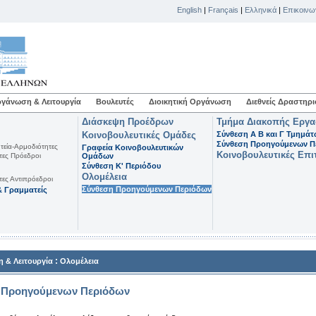
English
|
Français
|
Ελληνικά
|
Επικοινω
γάνωση & Λειτουργία
Βουλευτές
Διοικητική Οργάνωση
Διεθνείς Δραστηρι
Διάσκεψη Προέδρων
Τμήμα Διακοπής Εργ
Κοινοβουλευτικές Ομάδες
Σύνθεση Α Β και Γ Τμημά
Σύνθεση Προηγούμενων Π
τεία-Αρμοδιότητες
Γραφεία Κοινοβουλευτικών
Κοινοβουλευτικές Επι
τες Πρόεδροι
Ομάδων
Σύνθεση K' Περιόδου
Ολομέλεια
τες Αντιπρόεδροι
Σύνθεση Προηγούμενων Περιόδων
 Γραμματείς
:
 & Λειτουργία
Ολομέλεια
 Προηγούμενων Περιόδων