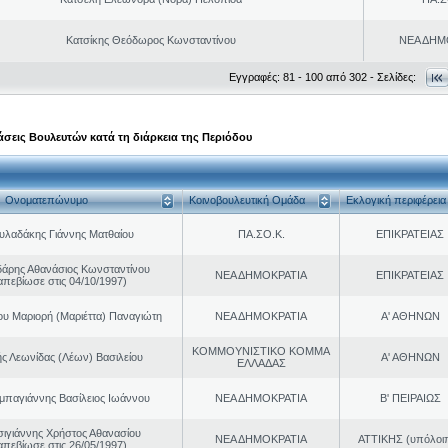
Κατσίκης Θεόδωρος Κωνσταντίνου
ΝΕΑ ΔΗΜ
Εγγραφές: 81 - 100 από 302 - Σελίδες:
σεις Βουλευτών κατά τη διάρκεια της Περιόδου
Ονοματεπώνυμο
Κοινοβουλευτική Ομάδα
Εκλογική περιφέρεια
υλαδάκης Γιάννης Ματθαίου
ΠΑ.ΣΟ.Κ.
ΕΠΙΚΡΑΤΕΙΑΣ
άρης Αθανάσιος Κωνσταντίνου
ΝΕΑ ΔΗΜΟΚΡΑΤΙΑ
ΕΠΙΚΡΑΤΕΙΑΣ
απεβίωσε στις 04/10/1997)
ου Μαριορή (Μαριέττα) Παναγιώτη
ΝΕΑ ΔΗΜΟΚΡΑΤΙΑ
Α' ΑΘΗΝΩΝ
ΚΟΜΜΟΥΝΙΣΤΙΚΟ ΚΟΜΜΑ
ς Λεωνίδας (Λέων) Βασιλείου
Α' ΑΘΗΝΩΝ
ΕΛΛΑΔΑΣ
παγιάννης Βασίλειος Ιωάννου
ΝΕΑ ΔΗΜΟΚΡΑΤΙΑ
Β' ΠΕΙΡΑΙΩΣ
σιγιάννης Χρήστος Αθανασίου
ΝΕΑ ΔΗΜΟΚΡΑΤΙΑ
ΑΤΤΙΚΗΣ (υπόλοι
απεβίωσε στις 26/05/1997)