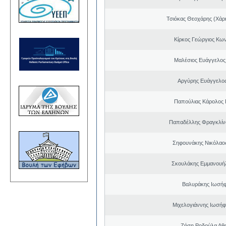
Τσιόκας Θεοχάρης (Χάρη
Κίρκος Γεώργιος Κων
Μαλέσιος Ευάγγελος
Αργύρης Ευάγγελο
Παπούλιας Κάρολος 
Παπαδέλλης Φραγκλίν
Σηφουνάκης Νικόλαο
Σκουλάκης Εμμανουή
Βαλυράκης Ιωσήφ
Μιχελογιάννης Ιωσήφ
Ζήση Ροδούλα Αθ