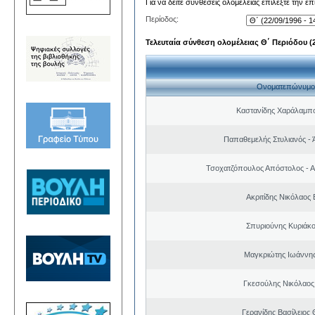
Για να δείτε συνθέσεις ολομέλειας επιλέξτε την ε
Περίοδος:
Τελευταία σύνθεση ολομέλειας Θ΄ Περιόδου (22
Ονοματεπώνυμο
Καστανίδης Χαράλαμπ
Παπαθεμελής Στυλιανός - 
Τσοχατζόπουλος Απόστολος - 
Ακριτίδης Νικόλαος 
Σπυριούνης Κυριάκο
Μαγκριώτης Ιωάννης
Γκεσούλης Νικόλαος
Γερανίδης Βασίλειος