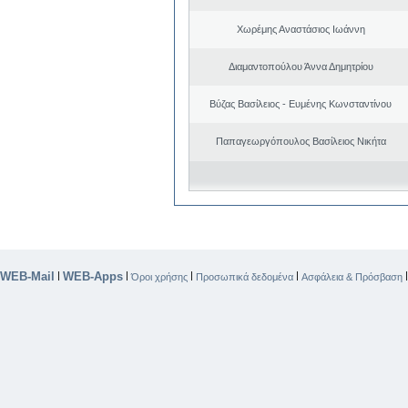
Χωρέμης Αναστάσιος Ιωάννη
Διαμαντοπούλου Άννα Δημητρίου
Βύζας Βασίλειος - Ευμένης Κωνσταντίνου
Παπαγεωργόπουλος Βασίλειος Νικήτα
WEB-Mail
WEB-Apps
|
|
|
|
Όροι χρήσης
Προσωπικά δεδομένα
Ασφάλεια & Πρόσβαση