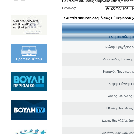
Για να δείτε συνθέσεις ολομέλειας επιλέξτε την ε
Περίοδος:
Τελευταία σύνθεση ολομέλειας Θ΄ Περιόδου (22
Ονοματεπώνυμο
Νιώτης Γρηγόριος Δ
Διαμαντίδης Ιωάννης
Κρητικός Παναγιώτης
Καψής Γιάννης Π
Λάλος Κανέλλος 
Ηλιάδης Νικόλαος 
Δαμιανίδης Αλέξανδρο
Ανθόπουλος Ιωάννης