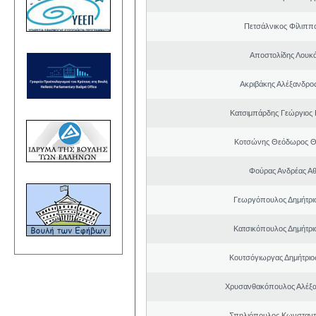
Πετσάλνικος Φίλιππ
Αποστολίδης Λουκ
Ακριβάκης Αλέξανδρος
Κατσιμπάρδης Γεώργιος
Κοτσώνης Θεόδωρος 
Φούρας Ανδρέας Α
Γεωργόπουλος Δημήτρι
Κατσικόπουλος Δημήτρι
Κουτσόγιωργας Δημήτρι
Χρυσανθακόπουλος Αλέξα
Σπηλιόπουλος Κωνσταντ