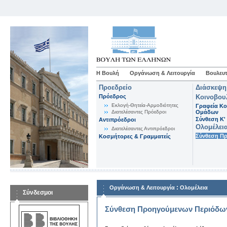
Η Βουλή
Οργάνωση & Λειτουργία
Βουλευτ
Προεδρείο
Διάσκεψη
Πρόεδρος
Κοινοβου
Εκλογή-Θητεία-Αρμοδιότητες
Γραφεία Κο
Διατελέσαντες Πρόεδροι
Ομάδων
Σύνθεση K'
Αντιπρόεδροι
Ολομέλει
Διατελέσαντες Αντιπρόεδροι
Σύνθεση Π
Κοσμήτορες & Γραμματείς
:
Οργάνωση & Λειτουργία
Ολομέλεια
Σύνδεσμοι
Σύνθεση Προηγούμενων Περιόδω