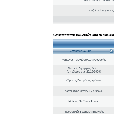
Βενιζέλος Ευάγγελος
Αντικαταστάσεις Βουλευτών κατά τη διάρκεια
Ονοματεπώνυμο
Μπέλλος Τριαντάφυλλος Αθανασίου
Τσετινές Δημήτριος Ανέστη
(απεβίωσε στις 20/12/1999)
Κόρακας Ευστράτιος Χρήστου
Καρχιμάκης Μιχαήλ Ελευθερίου
Φλώρος Νικόλαος Ιωάννη
Γαρουφαλιάς Γεώργιος Βασιλείου