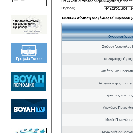
Για να δείτε συνθέσεις ολομέλειας επιλέξτε την ε
Περίοδος:
Τελευταία σύνθεση ολομέλειας Θ΄ Περιόδου (22
Ονοματεπώνυμο
Σταύρου Απόστολος 
Μολυβιάτης Πέτρος 
Παυλόπουλος Προκόπιο
Αλογοσκούφης Γεώργι
Τζωάννος Ιωάννης
Λουκάκος Παναγιώτ
Μελάς Παναγιώτης
Μιχαλολιάκος Βασίλε