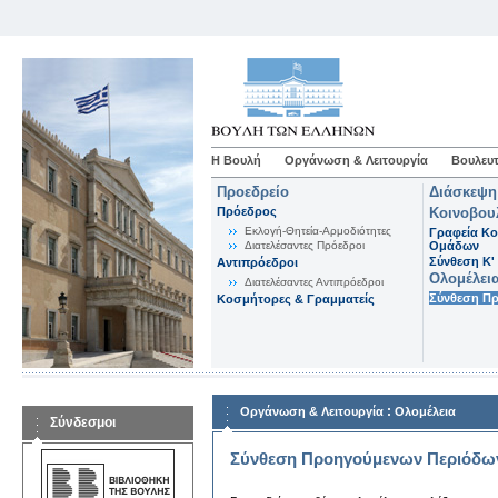
Η Βουλή
Οργάνωση & Λειτουργία
Βουλευτ
Προεδρείο
Διάσκεψη
Πρόεδρος
Κοινοβου
Εκλογή-Θητεία-Αρμοδιότητες
Γραφεία Κο
Διατελέσαντες Πρόεδροι
Ομάδων
Σύνθεση K'
Αντιπρόεδροι
Ολομέλει
Διατελέσαντες Αντιπρόεδροι
Σύνθεση Π
Κοσμήτορες & Γραμματείς
:
Οργάνωση & Λειτουργία
Ολομέλεια
Σύνδεσμοι
Σύνθεση Προηγούμενων Περιόδω