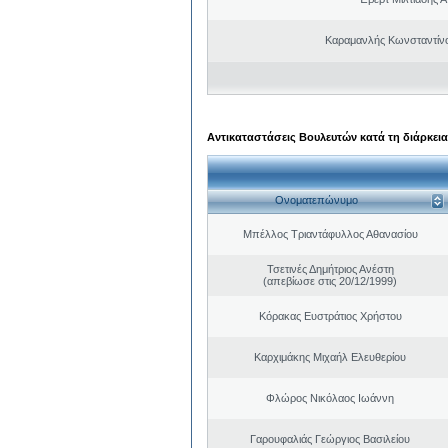
Καραμανλής Κωνσταντίν
Αντικαταστάσεις Βουλευτών κατά τη διάρκεια
Ονοματεπώνυμο
Μπέλλος Τριαντάφυλλος Αθανασίου
Τσετινές Δημήτριος Ανέστη
(απεβίωσε στις 20/12/1999)
Κόρακας Ευστράτιος Χρήστου
Καρχιμάκης Μιχαήλ Ελευθερίου
Φλώρος Νικόλαος Ιωάννη
Γαρουφαλιάς Γεώργιος Βασιλείου