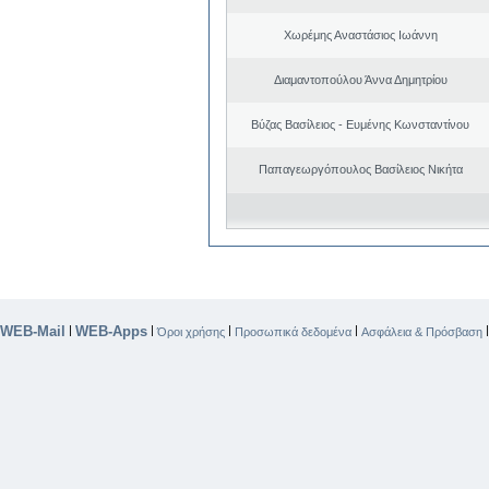
Χωρέμης Αναστάσιος Ιωάννη
Διαμαντοπούλου Άννα Δημητρίου
Βύζας Βασίλειος - Ευμένης Κωνσταντίνου
Παπαγεωργόπουλος Βασίλειος Νικήτα
WEB-Mail
WEB-Apps
|
|
|
|
Όροι χρήσης
Προσωπικά δεδομένα
Ασφάλεια & Πρόσβαση