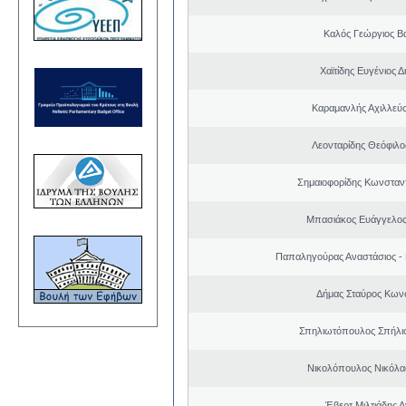
Καλός Γεώργιος Βα
Χαϊτίδης Ευγένιος Δ
Καραμανλής Αχιλλεύς
Λεονταρίδης Θεόφιλο
Σημαιοφορίδης Κωνσταντ
Μπασιάκος Ευάγγελος
Παπαληγούρας Αναστάσιος -
Δήμας Σταύρος Kων
Σπηλιωτόπουλος Σπήλι
Νικολόπουλος Νικόλα
Έβερτ Μιλτιάδης 