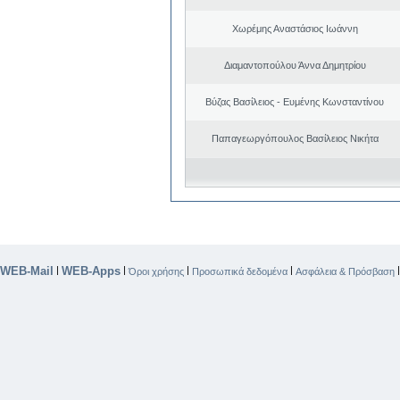
Χωρέμης Αναστάσιος Ιωάννη
Διαμαντοπούλου Άννα Δημητρίου
Βύζας Βασίλειος - Ευμένης Κωνσταντίνου
Παπαγεωργόπουλος Βασίλειος Νικήτα
WEB-Mail
WEB-Apps
|
|
|
|
Όροι χρήσης
Προσωπικά δεδομένα
Ασφάλεια & Πρόσβαση