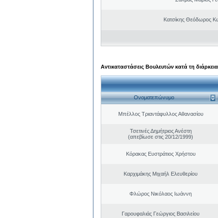
Κατσίκης Θεόδωρος Κ
Αντικαταστάσεις Βουλευτών κατά τη διάρκεια
Ονοματεπώνυμο
Μπέλλος Τριαντάφυλλος Αθανασίου
Τσετινές Δημήτριος Ανέστη
(απεβίωσε στις 20/12/1999)
Κόρακας Ευστράτιος Χρήστου
Καρχιμάκης Μιχαήλ Ελευθερίου
Φλώρος Νικόλαος Ιωάννη
Γαρουφαλιάς Γεώργιος Βασιλείου