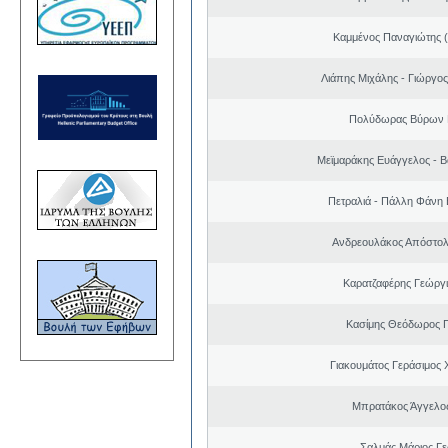
Καμμένος Παναγιώτης (
Λιάπης Μιχάλης - Γιώργο
Πολύδωρας Βύρων 
Μεϊμαράκης Ευάγγελος - Β
Πετραλιά - Πάλλη Φάνη
Ανδρεουλάκος Απόστολ
Καρατζαφέρης Γεώργ
Κασίμης Θεόδωρος 
Γιακουμάτος Γεράσιμος
Μπρατάκος Άγγελο
Σαλμάς Μάριος Γ