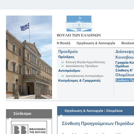
Η Βουλή
Οργάνωση & Λειτουργία
Βουλευτ
Προεδρείο
Διάσκεψη
Πρόεδρος
Κοινοβου
Εκλογή-Θητεία-Αρμοδιότητες
Γραφεία Κο
Διατελέσαντες Πρόεδροι
Ομάδων
Σύνθεση K'
Αντιπρόεδροι
Ολομέλει
Διατελέσαντες Αντιπρόεδροι
Σύνθεση Π
Κοσμήτορες & Γραμματείς
:
Οργάνωση & Λειτουργία
Ολομέλεια
Σύνδεσμοι
Σύνθεση Προηγούμενων Περιόδω