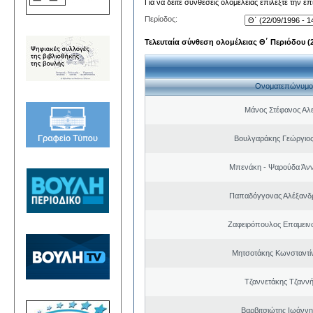
Για να δείτε συνθέσεις ολομέλειας επιλέξτε την ε
Περίοδος:
Τελευταία σύνθεση ολομέλειας Θ΄ Περιόδου (22
Ονοματεπώνυμο
Μάνος Στέφανος Αλ
Βουλγαράκης Γεώργιο
Μπενάκη - Ψαρούδα Άν
Παπαδόγγονας Αλέξανδρ
Ζαφειρόπουλος Επαμειν
Μητσοτάκης Κωνσταντί
Τζαννετάκης Τζαννή
Βαρβιτσιώτης Ιωάννη