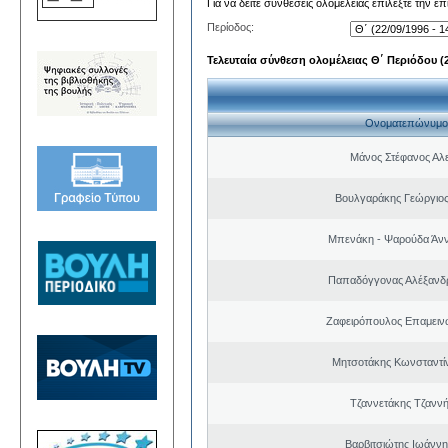
Για να δείτε συνθέσεις ολομέλειας επιλέξτε την ε
Περίοδος:
Τελευταία σύνθεση ολομέλειας Θ΄ Περιόδου (22
Ονοματεπώνυμο
Μάνος Στέφανος Αλ
Βουλγαράκης Γεώργιο
Μπενάκη - Ψαρούδα Άν
Παπαδόγγονας Αλέξανδρ
Ζαφειρόπουλος Επαμειν
Μητσοτάκης Κωνσταντί
Τζαννετάκης Τζαννή
Βαρβιτσιώτης Ιωάννη