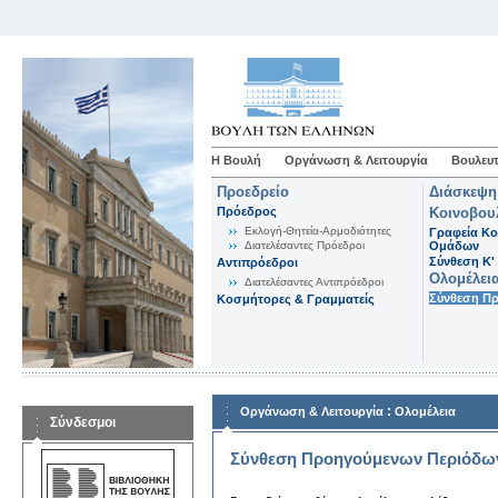
Η Βουλή
Οργάνωση & Λειτουργία
Βουλευτ
Προεδρείο
Διάσκεψη
Πρόεδρος
Κοινοβου
Εκλογή-Θητεία-Αρμοδιότητες
Γραφεία Κο
Διατελέσαντες Πρόεδροι
Ομάδων
Σύνθεση K'
Αντιπρόεδροι
Ολομέλει
Διατελέσαντες Αντιπρόεδροι
Σύνθεση Π
Κοσμήτορες & Γραμματείς
:
Οργάνωση & Λειτουργία
Ολομέλεια
Σύνδεσμοι
Σύνθεση Προηγούμενων Περιόδω