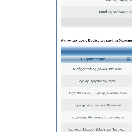
Κατσίκης Θεόδωρος Κ
Αντικαταστάσεις Βουλευτών κατά τη διάρκεια
Ονοματεπώνυμο
Αυδής Λεωνίδας (Λέων) Βασιλείου
Βερελής Χρήστος Δημητρίου
Βύζας Βασίλειος - Ευμένης Κωνσταντίνου
Γαρουφαλιάς Γεώργιος Βασιλείου
Γεωργιάδης Αθανάσιος Κωνσταντίνου
Γιαννάκου Μαριορή (Μαριέττα) Παναγιώτη