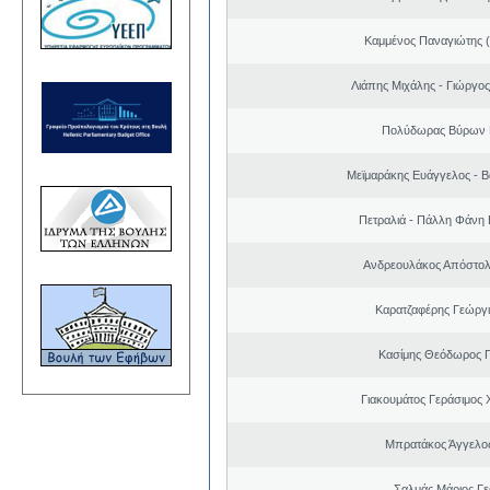
Καμμένος Παναγιώτης (
Λιάπης Μιχάλης - Γιώργο
Πολύδωρας Βύρων 
Μεϊμαράκης Ευάγγελος - Β
Πετραλιά - Πάλλη Φάνη
Ανδρεουλάκος Απόστολ
Καρατζαφέρης Γεώργ
Κασίμης Θεόδωρος 
Γιακουμάτος Γεράσιμος
Μπρατάκος Άγγελο
Σαλμάς Μάριος Γ