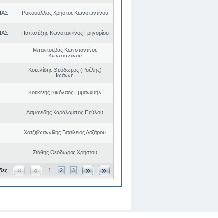
ΙΑΣ
Ροκόφυλλος Χρήστος Κωνσταντίνου
ΙΑΣ
Παπαλέξης Κωνσταντίνος Γρηγορίου
Μπαντουβάς Κωνσταντίνος
Κωνσταντίνου
Κοκελίδης Θεόδωρος (Ρούλης)
Ιωάννη
Κοκκίνης Νικόλαος Εμμανουήλ
Δαμιανίδης Χαράλαμπος Παύλου
Χατζηϊωαννίδης Βασίλειος Λαζάρου
Στάθης Θεόδωρος Χρήστου
δες:
1
2
3