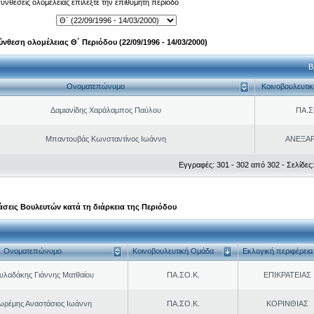
 συνθέσεις ολομέλειας επιλέξτε την επιθυμητή περίοδο
ύνθεση ολομέλειας Θ΄ Περιόδου (22/09/1996 - 14/03/2000)
Β
Ονοματεπώνυμο
Κοινοβουλευτι
Δαμιανίδης Χαράλαμπος Παύλου
ΠΑ.Σ
Μπαντουβάς Κωνσταντίνος Ιωάννη
ΑΝΕΞΑ
Εγγραφές: 301 - 302 από 302 - Σελίδες:
σεις Βουλευτών κατά τη διάρκεια της Περιόδου
Ονοματεπώνυμο
Κοινοβουλευτική Ομάδα
Εκλογική περιφέρεια
υλαδάκης Γιάννης Ματθαίου
ΠΑ.ΣΟ.Κ.
ΕΠΙΚΡΑΤΕΙΑΣ
ωρέμης Αναστάσιος Ιωάννη
ΠΑ.ΣΟ.Κ.
ΚΟΡΙΝΘΙΑΣ