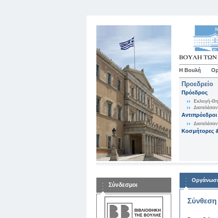
Η Βουλή
Ορ
Προεδρείο
Πρόεδρος
Εκλογή-Θη
Διατελέσαν
Αντιπρόεδροι
Διατελέσαν
Κοσμήτορες &
Οργάνωση
Σύνδεσμοι
Σύνθεση