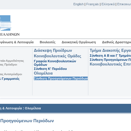
English
|
Français
|
Ελληνικά
|
Επικοινω
γάνωση & Λειτουργία
Βουλευτές
Διοικητική Οργάνωση
Διεθνείς Δραστηρι
Διάσκεψη Προέδρων
Τμήμα Διακοπής Εργ
Κοινοβουλευτικές Ομάδες
Σύνθεση Α Β και Γ Τμημά
Σύνθεση Προηγούμενων Π
τεία-Αρμοδιότητες
Γραφεία Κοινοβουλευτικών
Κοινοβουλευτικές Επι
τες Πρόεδροι
Ομάδων
Σύνθεση K' Περιόδου
Ολομέλεια
τες Αντιπρόεδροι
Σύνθεση Προηγούμενων Περιόδων
 Γραμματείς
:
 & Λειτουργία
Ολομέλεια
 Προηγούμενων Περιόδων