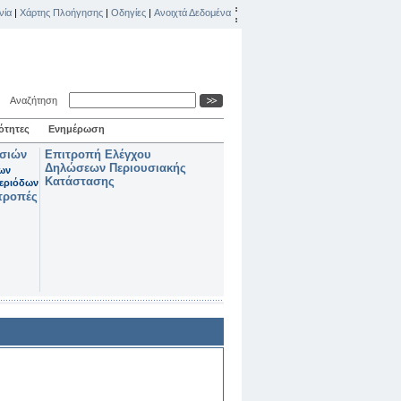
νία
|
Χάρτης Πλοήγησης
|
Οδηγίες
|
Ανοιχτά Δεδομένα
Αναζήτηση
ότητες
Ενημέρωση
ασιών
Επιτροπή Ελέγχου
Δηλώσεων Περιουσιακής
των
Κατάστασης
εριόδων
τροπές