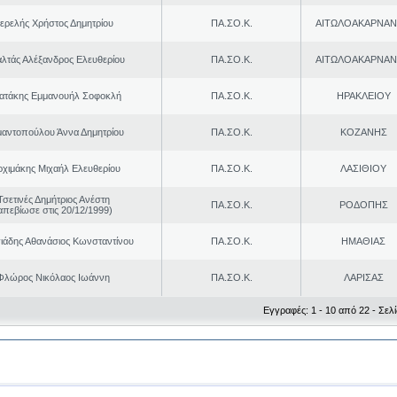
ερελής Χρήστος Δημητρίου
ΠΑ.ΣΟ.Κ.
ΑΙΤΩΛΟΑΚΑΡΝΑΝ
λτάς Αλέξανδρος Ελευθερίου
ΠΑ.ΣΟ.Κ.
ΑΙΤΩΛΟΑΚΑΡΝΑΝ
ρατάκης Εμμανουήλ Σοφοκλή
ΠΑ.ΣΟ.Κ.
ΗΡΑΚΛΕΙΟΥ
μαντοπούλου Άννα Δημητρίου
ΠΑ.ΣΟ.Κ.
ΚΟΖΑΝΗΣ
ρχιμάκης Μιχαήλ Ελευθερίου
ΠΑ.ΣΟ.Κ.
ΛΑΣΙΘΙΟΥ
Τσετινές Δημήτριος Ανέστη
ΠΑ.ΣΟ.Κ.
ΡΟΔΟΠΗΣ
απεβίωσε στις 20/12/1999)
ιάδης Αθανάσιος Κωνσταντίνου
ΠΑ.ΣΟ.Κ.
ΗΜΑΘΙΑΣ
Φλώρος Νικόλαος Ιωάννη
ΠΑ.ΣΟ.Κ.
ΛΑΡΙΣΑΣ
Εγγραφές: 1 - 10 από 22 - Σελί