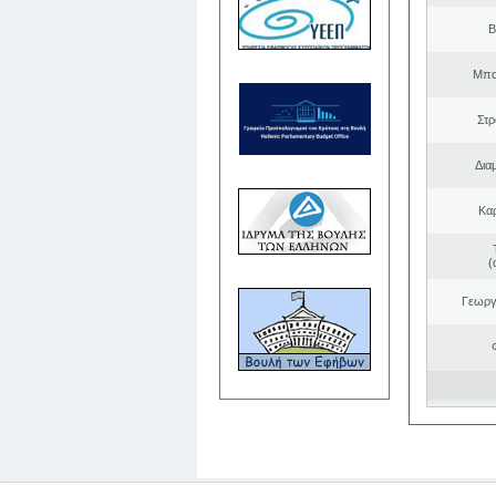
Β
Μπα
Στ
Δια
Κα
(
Γεωργ