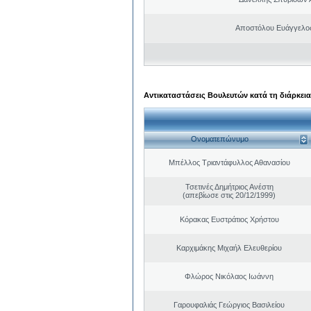
Αποστόλου Ευάγγελος
Αντικαταστάσεις Βουλευτών κατά τη διάρκεια
Ονοματεπώνυμο
Μπέλλος Τριαντάφυλλος Αθανασίου
Τσετινές Δημήτριος Ανέστη
(απεβίωσε στις 20/12/1999)
Κόρακας Ευστράτιος Χρήστου
Καρχιμάκης Μιχαήλ Ελευθερίου
Φλώρος Νικόλαος Ιωάννη
Γαρουφαλιάς Γεώργιος Βασιλείου