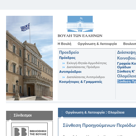
Η Βουλή
Οργάνωση & Λειτουργία
Βουλευτ
Προεδρείο
Διάσκεψη
Πρόεδρος
Κοινοβου
Εκλογή-Θητεία-Αρμοδιότητες
Γραφεία Κο
Διατελέσαντες Πρόεδροι
Ομάδων
Σύνθεση K'
Αντιπρόεδροι
Ολομέλει
Διατελέσαντες Αντιπρόεδροι
Σύνθεση Π
Κοσμήτορες & Γραμματείς
:
Οργάνωση & Λειτουργία
Ολομέλεια
Σύνδεσμοι
Σύνθεση Προηγούμενων Περιόδω