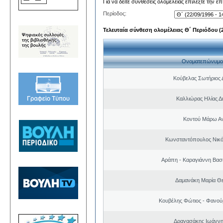
Για να δείτε συνθέσεις ολομέλειας επιλέξτε την ε
Περίοδος:
Τελευταία σύνθεση ολομέλειας Θ΄ Περιόδου (22
Ονοματεπώνυμο
Κούβελας Σωτήριος 
Καλλιώρας Ηλίας Δ
Κοντού Μάρω Α
Κωνσταντόπουλος Νικό
Αράπη - Καραγιάννη Βασι
Δαμανάκη Μαρία Θ
Κουβέλης Φώτιος - Φανού
Δραγασάκης Ιωάννη