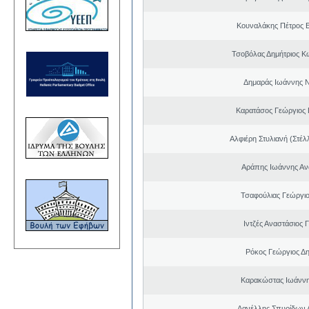
Κουναλάκης Πέτρος 
Τσοβόλας Δημήτριος Κ
Δημαράς Ιωάννης 
Καρατάσος Γεώργιος
Αλφιέρη Στυλιανή (Στέλ
Αράπης Ιωάννης Αν
Τσαφούλιας Γεώργιο
Ιντζές Αναστάσιος 
Ρόκος Γεώργιος Δη
Καρακώστας Ιωάννη
Δανέλλης Σπυρίδων 