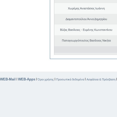
Χωρέμης Αναστάσιος Ιωάννη
Διαμαντοπούλου Άννα Δημητρίου
Βύζας Βασίλειος - Ευμένης Κωνσταντίνου
Παπαγεωργόπουλος Βασίλειος Νικήτα
WEB-Mail
WEB-Apps
|
|
|
|
Όροι χρήσης
Προσωπικά δεδομένα
Ασφάλεια & Πρόσβαση