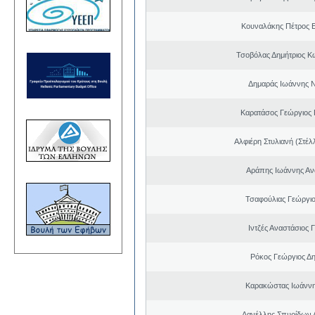
Κουναλάκης Πέτρος 
Τσοβόλας Δημήτριος Κ
Δημαράς Ιωάννης 
Καρατάσος Γεώργιος
Αλφιέρη Στυλιανή (Στέλ
Αράπης Ιωάννης Αν
Τσαφούλιας Γεώργιο
Ιντζές Αναστάσιος 
Ρόκος Γεώργιος Δη
Καρακώστας Ιωάννη
Δανέλλης Σπυρίδων 