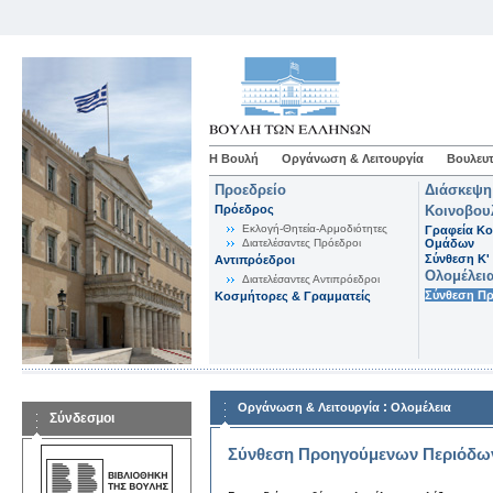
Η Βουλή
Οργάνωση & Λειτουργία
Βουλευτ
Προεδρείο
Διάσκεψη
Πρόεδρος
Κοινοβου
Εκλογή-Θητεία-Αρμοδιότητες
Γραφεία Κο
Διατελέσαντες Πρόεδροι
Ομάδων
Σύνθεση K'
Αντιπρόεδροι
Ολομέλει
Διατελέσαντες Αντιπρόεδροι
Σύνθεση Π
Κοσμήτορες & Γραμματείς
:
Οργάνωση & Λειτουργία
Ολομέλεια
Σύνδεσμοι
Σύνθεση Προηγούμενων Περιόδω