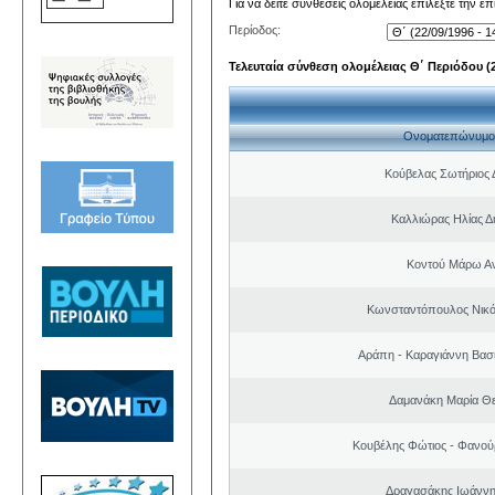
Για να δείτε συνθέσεις ολομέλειας επιλέξτε την ε
Περίοδος:
Τελευταία σύνθεση ολομέλειας Θ΄ Περιόδου (22
Ονοματεπώνυμο
Κούβελας Σωτήριος 
Καλλιώρας Ηλίας Δ
Κοντού Μάρω Α
Κωνσταντόπουλος Νικό
Αράπη - Καραγιάννη Βασι
Δαμανάκη Μαρία Θ
Κουβέλης Φώτιος - Φανού
Δραγασάκης Ιωάννη