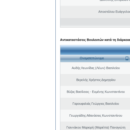
Αποστόλου Ευάγγελος
Αντικαταστάσεις Βουλευτών κατά τη διάρκεια
Ονοματεπώνυμο
Αυδής Λεωνίδας (Λέων) Βασιλείου
Βερελής Χρήστος Δημητρίου
Βύζας Βασίλειος - Ευμένης Κωνσταντίνου
Γαρουφαλιάς Γεώργιος Βασιλείου
Γεωργιάδης Αθανάσιος Κωνσταντίνου
Γιαννάκου Μαριορή (Μαριέττα) Παναγιώτη