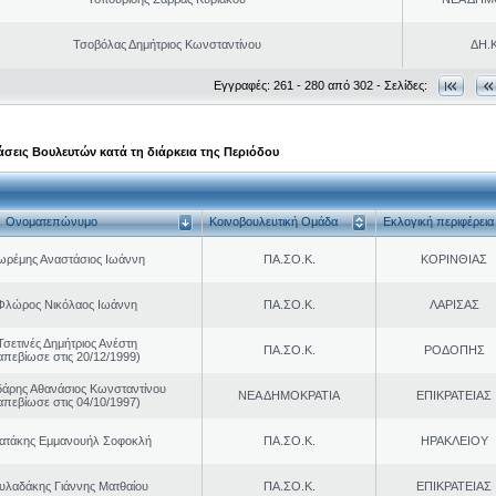
Τσοβόλας Δημήτριος Κωνσταντίνου
ΔΗ.Κ
Εγγραφές: 261 - 280 από 302 - Σελίδες:
σεις Βουλευτών κατά τη διάρκεια της Περιόδου
Ονοματεπώνυμο
Κοινοβουλευτική Ομάδα
Εκλογική περιφέρεια
ωρέμης Αναστάσιος Ιωάννη
ΠΑ.ΣΟ.Κ.
ΚΟΡΙΝΘΙΑΣ
Φλώρος Νικόλαος Ιωάννη
ΠΑ.ΣΟ.Κ.
ΛΑΡΙΣΑΣ
Τσετινές Δημήτριος Ανέστη
ΠΑ.ΣΟ.Κ.
ΡΟΔΟΠΗΣ
απεβίωσε στις 20/12/1999)
άρης Αθανάσιος Κωνσταντίνου
ΝΕΑ ΔΗΜΟΚΡΑΤΙΑ
ΕΠΙΚΡΑΤΕΙΑΣ
απεβίωσε στις 04/10/1997)
ρατάκης Εμμανουήλ Σοφοκλή
ΠΑ.ΣΟ.Κ.
ΗΡΑΚΛΕΙΟΥ
υλαδάκης Γιάννης Ματθαίου
ΠΑ.ΣΟ.Κ.
ΕΠΙΚΡΑΤΕΙΑΣ