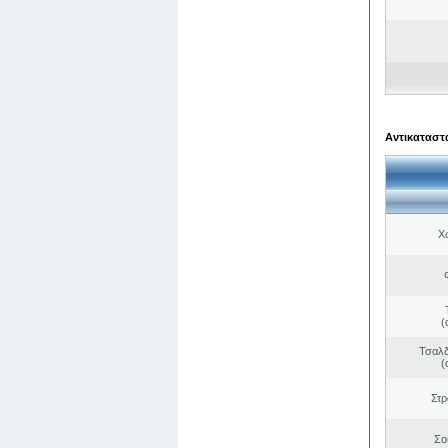
Αντικαταστά
Χ
(
Τσαλδ
(
Στ
Σο