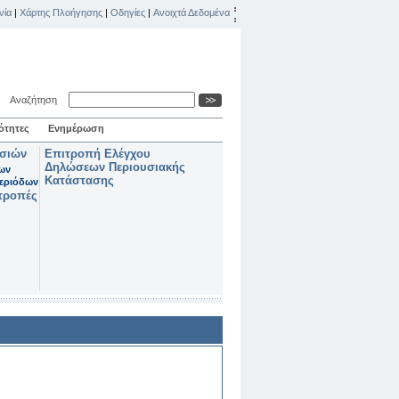
νία
|
Χάρτης Πλοήγησης
|
Οδηγίες
|
Ανοιχτά Δεδομένα
Αναζήτηση
ότητες
Ενημέρωση
ασιών
Επιτροπή Ελέγχου
Δηλώσεων Περιουσιακής
των
Κατάστασης
εριόδων
τροπές