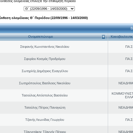
 συνθέσεις ολομέλειας επιλέξτε την επιθυμητή περίοδο
ύνθεση ολομέλειας Θ΄ Περιόδου (22/09/1996 - 14/03/2000)
Β
Ονοματεπώνυμο
Κοινοβουλευτι
Στεφανής Κωνσταντίνος Νικολάου
ΠΑ.Σ
Σφυρίου Κοσμάς Προδρόμου
ΠΑ.Σ
Σωτηρλής Δημήτριος Ευαγγέλου
ΠΑ.Σ
Σωτηρόπουλος Βασίλειος Νικολάου
ΝΕΑ ΔΗΜ
ΚΟΜΜΟΥΝΙΣ
Τασούλας Απόστολος Βασιλείου
ΕΛΛ
Τατούλης Πέτρος Παναγιώτη
ΝΕΑ ΔΗΜ
Τζανής Λεωνίδας Γεωργίου
ΠΑ.Σ
Τζαννετάκης Τζαννής Πέτρου
ΝΕΑ ΔΗΜ