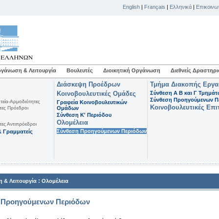
English
|
Français
|
Ελληνικά
|
Επικοινω
γάνωση & Λειτουργία
Βουλευτές
Διοικητική Οργάνωση
Διεθνείς Δραστηρι
Διάσκεψη Προέδρων
Τμήμα Διακοπής Εργ
Κοινοβουλευτικές Ομάδες
Σύνθεση Α Β και Γ Τμημά
Σύνθεση Προηγούμενων Π
τεία-Αρμοδιότητες
Γραφεία Κοινοβουλευτικών
Κοινοβουλευτικές Επι
τες Πρόεδροι
Ομάδων
Σύνθεση K' Περιόδου
Ολομέλεια
τες Αντιπρόεδροι
Σύνθεση Προηγούμενων Περιόδων
 Γραμματείς
:
 & Λειτουργία
Ολομέλεια
 Προηγούμενων Περιόδων