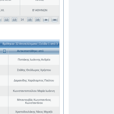
.ΚΙ.
Β' ΑΘΗΝΩΝ
12
13
14
15
16
Βρέθηκαν 22 Αποτελέσματα | Σελίδα 1 από 3
Αντικαταστάθηκε από
Ποττάκης Ιωάννης Ανδρέα
Στάθης Θεόδωρος Χρήστου
Δαμιανίδης Χαράλαμπος Παύλου
Κωνσταντοπούλου Μαρία Ιωάννη
Μπαντουβάς Κωνσταντίνος
Κωνσταντίνου
Χριστοδουλάκης Νίκος Μιχαήλ