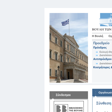
Η Βουλή
Ορ
Προεδρείο
Πρόεδρος
Εκλογή-Θη
Διατελέσαν
Αντιπρόεδροι
Διατελέσαν
Κοσμήτορες &
Οργάνωση
Σύνδεσμοι
Σύνθεση