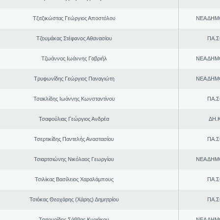
Τζιτζικώστας Γεώργιος Αποστόλου
ΝΕΑ ΔΗΜ
Τζουμάκας Στέφανος Αθανασίου
ΠΑ.Σ
Τζωάννος Ιωάννης Γαβριήλ
ΝΕΑ ΔΗΜ
Τρυφωνίδης Γεώργιος Παναγιώτη
ΝΕΑ ΔΗΜ
Τσακλίδης Ιωάννης Κωνσταντίνου
ΠΑ.Σ
Τσαφούλιας Γεώργιος Ανδρέα
ΔΗ.Κ
Τσερτικίδης Παντελής Αναστασίου
ΠΑ.Σ
Τσιαρτσιώνης Νικόλαος Γεωργίου
ΝΕΑ ΔΗΜ
Τσιλίκας Βασίλειος Χαραλάμπους
ΠΑ.Σ
Τσιόκας Θεοχάρης (Χάρης) Δημητρίου
ΠΑ.Σ
Τσιτουρίδης Σάββας Κυριάκου
ΝΕΑ ΔΗΜ