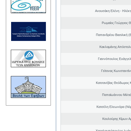
Ανουσάκη Ελένη - Ηλέκ
Ρωμαίος Γεώργιος 
Παπανδρέου Βασιλική (
Κακλαμάνης Απόστολ
Γιαννόπουλος Ευάγγελ
Γείτονας Κωνσταντίν
Κατσανέβας Θεόδωρος 
Παπαϊωάννου Μιλτιά
Κατσέλη Ελεωνόρα (Νό
Κουλούρης Κίμων Αρ
Χαραλαμπόπουλος Ιωάν