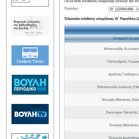
Για να δείτε συνθέσεις ολομέλειας επιλέξτε την ε
Περίοδος:
Τελευταία σύνθεση ολομέλειας Θ΄ Περιόδου (22
Ονοματεπώνυμο
Μπαντουβάς Κωνσταντ
Παπανδρέου Γεώργι
Αρσένης Γεράσιμος 
Παπαντωνίου Ιωάννης (Γιά
Αλευράς Αθανάσιος (Νάσ
Οικονόμου Παντελής
Τσούρας Αθανάσιος
Πεπονής Αναστάσιο