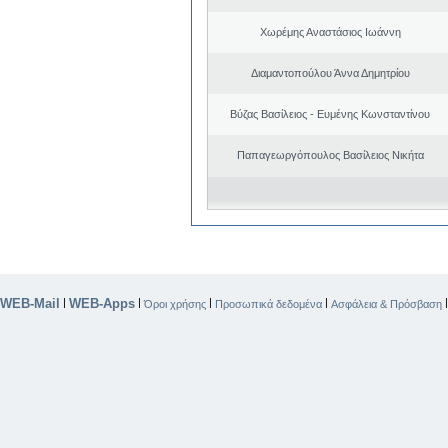
Χωρέμης Αναστάσιος Ιωάννη
Διαμαντοπούλου Άννα Δημητρίου
Βύζας Βασίλειος - Ευμένης Κωνσταντίνου
Παπαγεωργόπουλος Βασίλειος Νικήτα
WEB-Mail
WEB-Apps
|
|
|
|
Όροι χρήσης
Προσωπικά δεδομένα
Ασφάλεια & Πρόσβαση