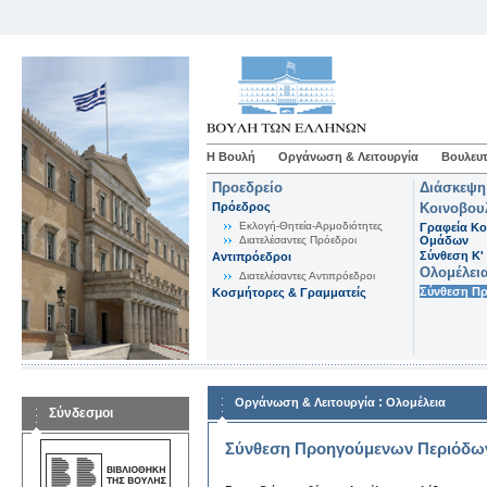
Η Βουλή
Οργάνωση & Λειτουργία
Βουλευτ
Προεδρείο
Διάσκεψη
Πρόεδρος
Κοινοβου
Εκλογή-Θητεία-Αρμοδιότητες
Γραφεία Κο
Διατελέσαντες Πρόεδροι
Ομάδων
Σύνθεση K'
Αντιπρόεδροι
Ολομέλει
Διατελέσαντες Αντιπρόεδροι
Σύνθεση Π
Κοσμήτορες & Γραμματείς
:
Οργάνωση & Λειτουργία
Ολομέλεια
Σύνδεσμοι
Σύνθεση Προηγούμενων Περιόδω