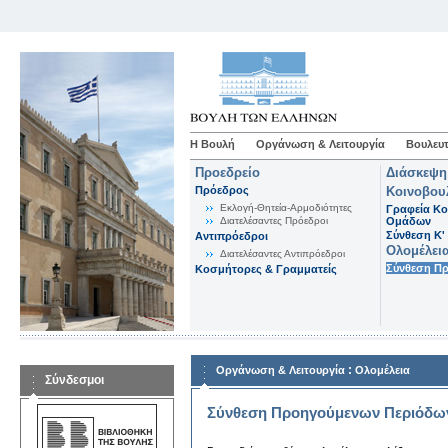
Η Βουλή
Οργάνωση & Λειτουργία
Βουλευτ
Προεδρείο
Διάσκεψη
Πρόεδρος
Κοινοβου
Εκλογή-Θητεία-Αρμοδιότητες
Γραφεία Κο
Διατελέσαντες Πρόεδροι
Ομάδων
Σύνθεση K'
Αντιπρόεδροι
Ολομέλει
Διατελέσαντες Αντιπρόεδροι
Σύνθεση Π
Κοσμήτορες & Γραμματείς
:
Οργάνωση & Λειτουργία
Ολομέλεια
Σύνδεσμοι
Σύνθεση Προηγούμενων Περιόδω