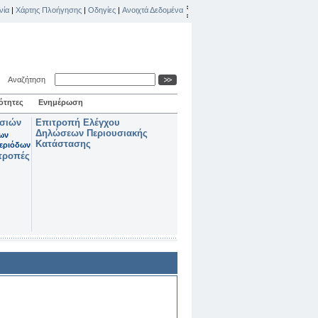
νία
|
Χάρτης Πλοήγησης
|
Οδηγίες
|
Ανοιχτά Δεδομένα
Αναζήτηση
ότητες
Ενημέρωση
ασιών
Επιτροπή Ελέγχου
Δηλώσεων Περιουσιακής
των
Κατάστασης
εριόδων
τροπές