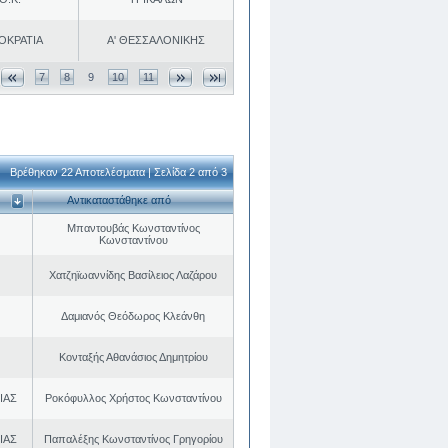
ΟΚΡΑΤΙΑ
Α' ΘΕΣΣΑΛΟΝΙΚΗΣ
7
8
9
10
11
Βρέθηκαν 22 Αποτελέσματα | Σελίδα 2 από 3
Αντικαταστάθηκε από
Μπαντουβάς Κωνσταντίνος
Κωνσταντίνου
Χατζηϊωαννίδης Βασίλειος Λαζάρου
Δαμιανός Θεόδωρος Κλεάνθη
Κονταξής Αθανάσιος Δημητρίου
ΙΑΣ
Ροκόφυλλος Χρήστος Κωνσταντίνου
ΙΑΣ
Παπαλέξης Κωνσταντίνος Γρηγορίου