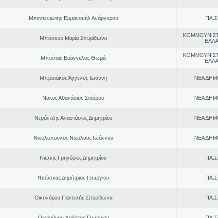
Μπεντενιώτης Εμμανουήλ Ανάργυρου
ΠΑ.Σ
ΚΟΜΜΟΥΝΙΣ
Μπόσκου Μαρία Σπυρίδωνα
ΕΛΛ
ΚΟΜΜΟΥΝΙΣ
Μπούτας Ευάγγελος Θωμά
ΕΛΛ
Μπρατάκος Άγγελος Ιωάννη
ΝΕΑ ΔΗΜ
Νάκος Αθανάσιος Σταύρου
ΝΕΑ ΔΗΜ
Νεράντζης Αναστάσιος Δημητρίου
ΝΕΑ ΔΗΜ
Νικολόπουλος Νικόλαος Ιωάννου
ΝΕΑ ΔΗΜ
Νιώτης Γρηγόριος Δημητρίου
ΠΑ.Σ
Ντούσκας Δημήτριος Γεωργίου
ΠΑ.Σ
Οικονόμου Παντελής Σπυρίδωνα
ΠΑ.Σ
Οικονόμου Χρήστος Γεωργίου
ΠΑ.Σ