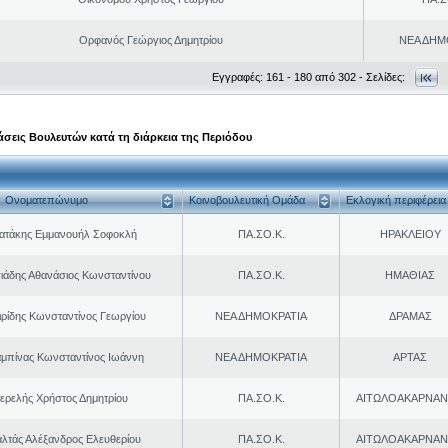
Ορφανός Γεώργιος Δημητρίου
ΝΕΑ ΔΗΜ
Εγγραφές: 161 - 180 από 302 - Σελίδες:
σεις Βουλευτών κατά τη διάρκεια της Περιόδου
Ονοματεπώνυμο
Κοινοβουλευτική Ομάδα
Εκλογική περιφέρεια
ρατάκης Εμμανουήλ Σοφοκλή
ΠΑ.ΣΟ.Κ.
ΗΡΑΚΛΕΙΟΥ
ιάδης Αθανάσιος Κωνσταντίνου
ΠΑ.ΣΟ.Κ.
ΗΜΑΘΙΑΣ
ιρίδης Κωνσταντίνος Γεωργίου
ΝΕΑ ΔΗΜΟΚΡΑΤΙΑ
ΔΡΑΜΑΣ
μπίνας Κωνσταντίνος Ιωάννη
ΝΕΑ ΔΗΜΟΚΡΑΤΙΑ
ΑΡΤΑΣ
ερελής Χρήστος Δημητρίου
ΠΑ.ΣΟ.Κ.
ΑΙΤΩΛΟΑΚΑΡΝΑΝ
λτάς Αλέξανδρος Ελευθερίου
ΠΑ.ΣΟ.Κ.
ΑΙΤΩΛΟΑΚΑΡΝΑΝ