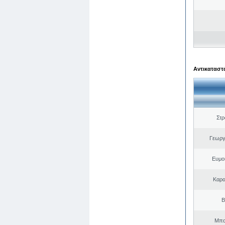
Αντικαταστά
Στ
Γεωργ
Ευμο
Καρα
Β
Μπα