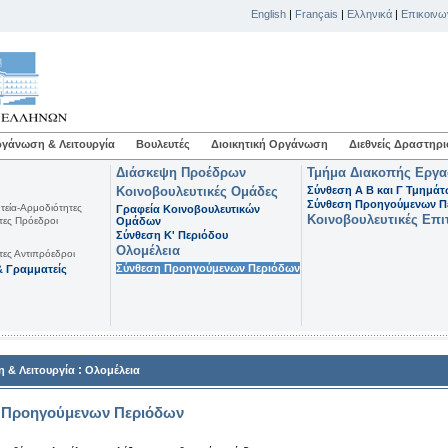
English
|
Français
|
Ελληνικά
|
Επικοινω
γάνωση & Λειτουργία
Βουλευτές
Διοικητική Οργάνωση
Διεθνείς Δραστηρι
Διάσκεψη Προέδρων
Τμήμα Διακοπής Εργ
Κοινοβουλευτικές Ομάδες
Σύνθεση Α Β και Γ Τμημά
Σύνθεση Προηγούμενων Π
τεία-Αρμοδιότητες
Γραφεία Κοινοβουλευτικών
Κοινοβουλευτικές Επι
τες Πρόεδροι
Ομάδων
Σύνθεση K' Περιόδου
Ολομέλεια
τες Αντιπρόεδροι
Σύνθεση Προηγούμενων Περιόδων
 Γραμματείς
:
 & Λειτουργία
Ολομέλεια
 Προηγούμενων Περιόδων