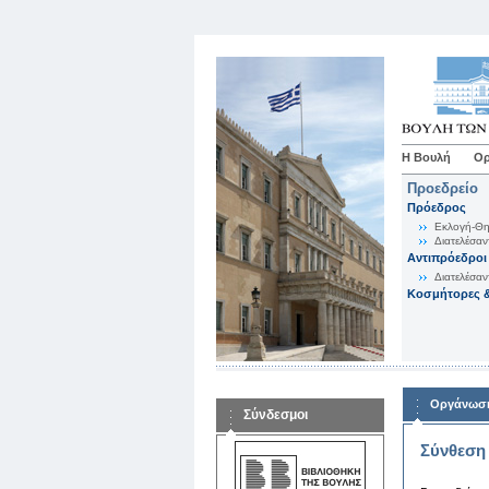
Η Βουλή
Ορ
Προεδρείο
Πρόεδρος
Εκλογή-Θη
Διατελέσαν
Αντιπρόεδροι
Διατελέσαν
Κοσμήτορες &
Οργάνωση
Σύνδεσμοι
Σύνθεση