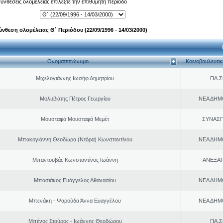
 συνθέσεις ολομέλειας επιλέξτε την επιθυμητή περίοδο
ύνθεση ολομέλειας Θ΄ Περιόδου (22/09/1996 - 14/03/2000)
Ονοματεπώνυμο
Κοινοβουλευτι
Μιχελογιάννης Ιωσήφ Δημητρίου
ΠΑ.Σ
Μολυβιάτης Πέτρος Γεωργίου
ΝΕΑ ΔΗΜ
Μουσταφά Μουσταφά Μεμέτ
ΣΥΝΑΣ
Μπακογιάννη Θεοδώρα (Ντόρα) Κωνσταντίνου
ΝΕΑ ΔΗΜ
Μπαντουβάς Κωνσταντίνος Ιωάννη
ΑΝΕΞΑ
Μπασιάκος Ευάγγελος Αθανασίου
ΝΕΑ ΔΗΜ
Μπενάκη - Ψαρούδα Άννα Ευαγγέλου
ΝΕΑ ΔΗΜ
Μπένος Σταύρος - Ιωάννης Θεοδώρου
ΠΑ.Σ