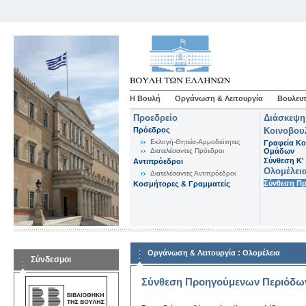
Η Βουλή
Οργάνωση & Λειτουργία
Βουλευτ
Προεδρείο
Διάσκεψη
Πρόεδρος
Κοινοβου
Εκλογή-Θητεία-Αρμοδιότητες
Γραφεία Κο
Διατελέσαντες Πρόεδροι
Ομάδων
Σύνθεση K'
Αντιπρόεδροι
Ολομέλει
Διατελέσαντες Αντιπρόεδροι
Σύνθεση Π
Κοσμήτορες & Γραμματείς
:
Οργάνωση & Λειτουργία
Ολομέλεια
Σύνδεσμοι
Σύνθεση Προηγούμενων Περιόδω