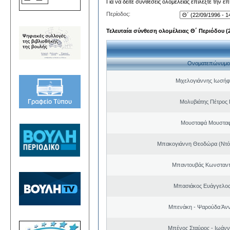
Για να δείτε συνθέσεις ολομέλειας επιλέξτε την ε
Περίοδος:
Τελευταία σύνθεση ολομέλειας Θ΄ Περιόδου (22
Ονοματεπώνυμο
Μιχελογιάννης Ιωσήφ
Μολυβιάτης Πέτρος 
Μουσταφά Μουσταφ
Μπακογιάννη Θεοδώρα (Ντό
Μπαντουβάς Κωνσταντ
Μπασιάκος Ευάγγελος
Μπενάκη - Ψαρούδα Άν
Μπένος Σταύρος - Ιωάν