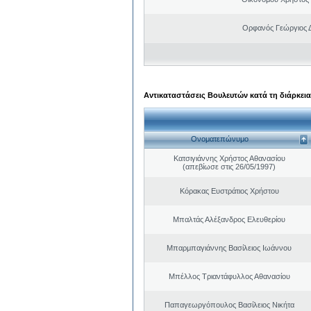
Ορφανός Γεώργιος 
Αντικαταστάσεις Βουλευτών κατά τη διάρκεια
Ονοματεπώνυμο
Κατσιγιάννης Χρήστος Αθανασίου
(απεβίωσε στις 26/05/1997)
Κόρακας Ευστράτιος Χρήστου
Μπαλτάς Αλέξανδρος Ελευθερίου
Μπαρμπαγιάννης Βασίλειος Ιωάννου
Μπέλλος Τριαντάφυλλος Αθανασίου
Παπαγεωργόπουλος Βασίλειος Νικήτα