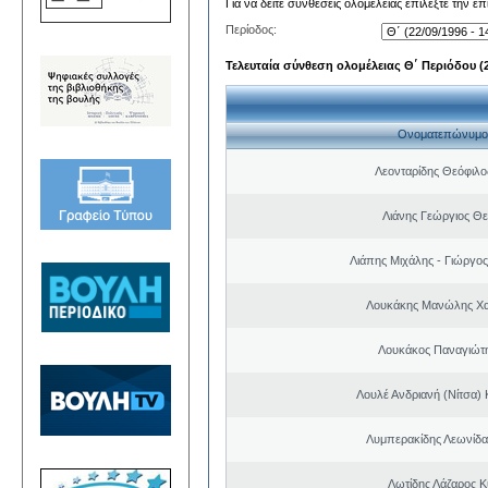
Για να δείτε συνθέσεις ολομέλειας επιλέξτε την ε
Περίοδος:
Τελευταία σύνθεση ολομέλειας Θ΄ Περιόδου (22
Ονοματεπώνυμο
Λεονταρίδης Θεόφιλο
Λιάνης Γεώργιος Θε
Λιάπης Μιχάλης - Γιώργο
Λουκάκης Μανώλης Χ
Λουκάκος Παναγιώτ
Λουλέ Ανδριανή (Νίτσα)
Λυμπερακίδης Λεωνίδα
Λωτίδης Λάζαρος Κ