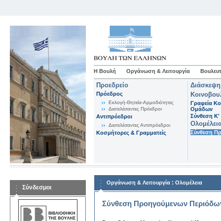
Η Βουλή
Οργάνωση & Λειτουργία
Βουλευτ
Προεδρείο
Διάσκεψη
Πρόεδρος
Κοινοβου
Εκλογή-Θητεία-Αρμοδιότητες
Γραφεία Κο
Διατελέσαντες Πρόεδροι
Ομάδων
Σύνθεση K'
Αντιπρόεδροι
Ολομέλει
Διατελέσαντες Αντιπρόεδροι
Σύνθεση Π
Κοσμήτορες & Γραμματείς
:
Οργάνωση & Λειτουργία
Ολομέλεια
Σύνδεσμοι
Σύνθεση Προηγούμενων Περιόδω