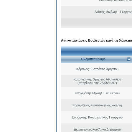
Λιάπης Μιχάλης - Γιώργο
Αντικαταστάσεις Βουλευτών κατά τη διάρκεια
Ονοματεπώνυμο
Κόρακας Ευστράτιος Χρήστου
Κατσιγιάννης Χρήστος Αθανασίου
(απεβίωσε στις 26/05/1997)
Καρχιμάκης Μιχαήλ Ελευθερίου
Καραμπίνας Κωνσταντίνος Ιωάννη
Ευμοιρίδης Κωνσταντίνος Γεωργίου
Διαμαντοπούλου Άννα Δημητρίου