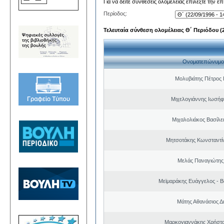
Για να δείτε συνθέσεις ολομέλειας επιλέξτε την ε
Περίοδος:
Τελευταία σύνθεση ολομέλειας Θ΄ Περιόδου (22
Ονοματεπώνυμο
Μολυβιάτης Πέτρος 
Μιχελογιάννης Ιωσήφ
Μιχαλολιάκος Βασίλε
Μητσοτάκης Κωνσταντί
Μελάς Παναγιώτης
Μεϊμαράκης Ευάγγελος - Β
Μάτης Αθανάσιος Δ
Μαρκογιαννάκης Χρήστ