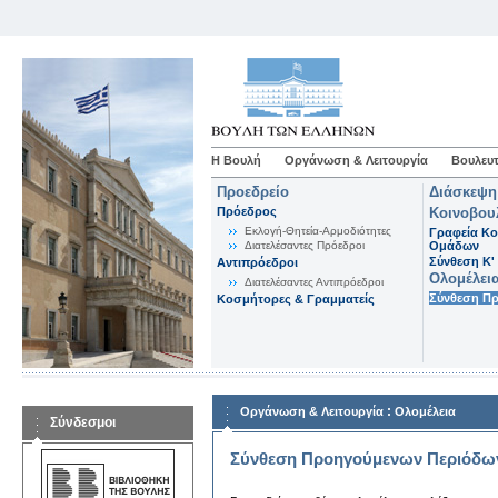
Η Βουλή
Οργάνωση & Λειτουργία
Βουλευτ
Προεδρείο
Διάσκεψη
Πρόεδρος
Κοινοβου
Εκλογή-Θητεία-Αρμοδιότητες
Γραφεία Κο
Διατελέσαντες Πρόεδροι
Ομάδων
Σύνθεση K'
Αντιπρόεδροι
Ολομέλει
Διατελέσαντες Αντιπρόεδροι
Σύνθεση Π
Κοσμήτορες & Γραμματείς
:
Οργάνωση & Λειτουργία
Ολομέλεια
Σύνδεσμοι
Σύνθεση Προηγούμενων Περιόδω