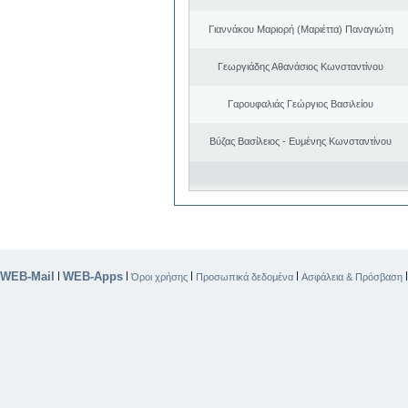
Γιαννάκου Μαριορή (Μαριέττα) Παναγιώτη
Γεωργιάδης Αθανάσιος Κωνσταντίνου
Γαρουφαλιάς Γεώργιος Βασιλείου
Βύζας Βασίλειος - Ευμένης Κωνσταντίνου
WEB-Mail
WEB-Apps
|
|
|
|
Όροι χρήσης
Προσωπικά δεδομένα
Ασφάλεια & Πρόσβαση