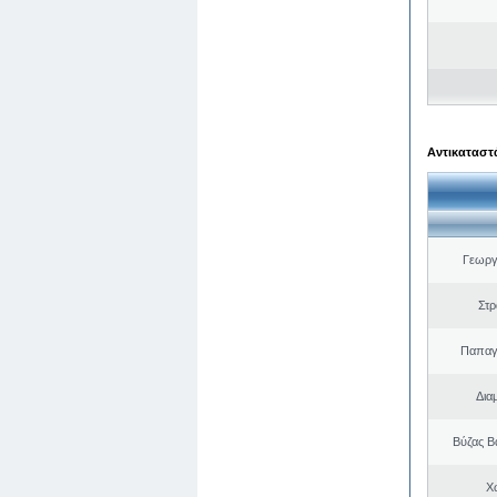
Αντικαταστά
Γεωργ
Στ
Παπαγ
Δια
Βύζας Β
Χ