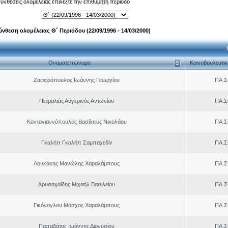
 συνθέσεις ολομέλειας επιλέξτε την επιθυμητή περίοδο
ύνθεση ολομέλειας Θ΄ Περιόδου (22/09/1996 - 14/03/2000)
Ονοματεπώνυμο
Κοινοβουλευτι
Ζαφειρόπουλος Ιωάννης Γεωργίου
ΠΑ.Σ
Πετραλιάς Αυγερινός Αντωνίου
ΠΑ.Σ
Κοντογιαννόπουλος Βασίλειος Νικολάου
ΠΑ.Σ
Γκαλήπ Γκαλήπ Σαμπαχεδίν
ΠΑ.Σ
Λουκάκης Μανώλης Χαραλάμπους
ΠΑ.Σ
Χρυσοχοΐδης Μιχαήλ Βασιλείου
ΠΑ.Σ
Γικόνογλου Μόσχος Χαραλάμπους
ΠΑ.Σ
Παπαδάτος Ιωάννης Διονυσίου
ΠΑ.Σ