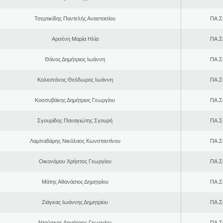
Τσερτικίδης Παντελής Αναστασίου
ΠΑ.Σ
Αρσένη Μαρία Ηλία
ΠΑ.Σ
Θάνος Δημήτριος Ιωάννη
ΠΑ.Σ
Κολιοπάνος Θεόδωρος Ιωάννη
ΠΑ.Σ
Κοσσυβάκης Δημήτριος Γεωργίου
ΠΑ.Σ
Σγουρίδης Παναγιώτης Σγουρή
ΠΑ.Σ
Λαμπαδάρης Νικόλαος Κωνσταντίνου
ΠΑ.Σ
Οικονόμου Χρήστος Γεωργίου
ΠΑ.Σ
Μάτης Αθανάσιος Δημητρίου
ΠΑ.Σ
Ζιάγκας Ιωάννης Δημητρίου
ΠΑ.Σ
Ντούσκας Δημήτριος Γεωργίου
ΠΑ.Σ