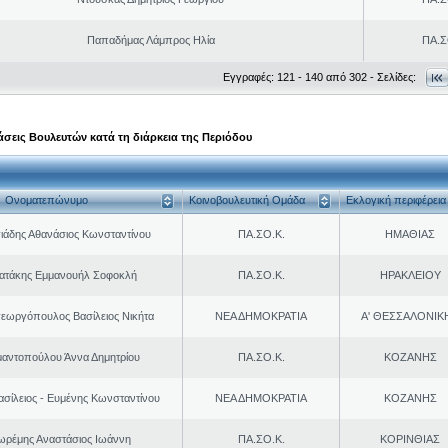
Παπαδήμας Λάμπρος Ηλία
ΠΑ.Σ
Εγγραφές: 121 - 140 από 302 - Σελίδες:
σεις Βουλευτών κατά τη διάρκεια της Περιόδου
Ονοματεπώνυμο
Κοινοβουλευτική Ομάδα
Εκλογική περιφέρεια
ιάδης Αθανάσιος Κωνσταντίνου
ΠΑ.ΣΟ.Κ.
ΗΜΑΘΙΑΣ
ρατάκης Εμμανουήλ Σοφοκλή
ΠΑ.ΣΟ.Κ.
ΗΡΑΚΛΕΙΟΥ
εωργόπουλος Βασίλειος Νικήτα
ΝΕΑ ΔΗΜΟΚΡΑΤΙΑ
Α' ΘΕΣΣΑΛΟΝΙΚ
μαντοπούλου Άννα Δημητρίου
ΠΑ.ΣΟ.Κ.
ΚΟΖΑΝΗΣ
ασίλειος - Ευμένης Κωνσταντίνου
ΝΕΑ ΔΗΜΟΚΡΑΤΙΑ
ΚΟΖΑΝΗΣ
ωρέμης Αναστάσιος Ιωάννη
ΠΑ.ΣΟ.Κ.
ΚΟΡΙΝΘΙΑΣ