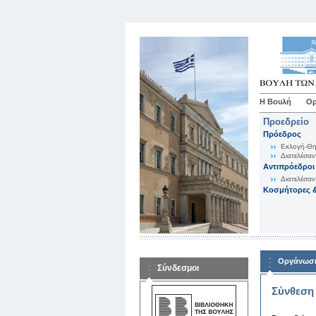
Η Βουλή
Ορ
Προεδρείο
Πρόεδρος
Εκλογή-Θη
Διατελέσαν
Αντιπρόεδροι
Διατελέσαν
Κοσμήτορες &
Οργάνωση
Σύνδεσμοι
Σύνθεση