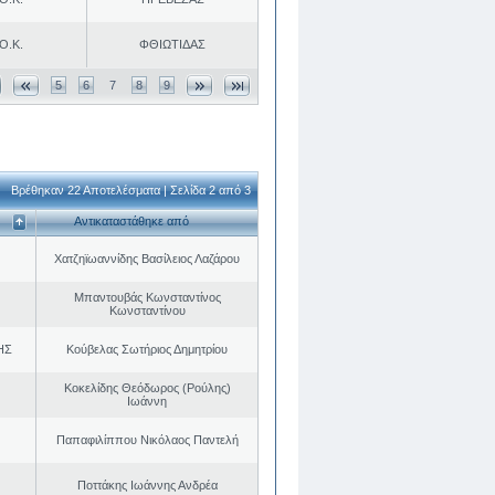
Ο.Κ.
ΦΘΙΩΤΙΔΑΣ
5
6
7
8
9
Βρέθηκαν 22 Αποτελέσματα | Σελίδα 2 από 3
Αντικαταστάθηκε από
Χατζηϊωαννίδης Βασίλειος Λαζάρου
Μπαντουβάς Κωνσταντίνος
Κωνσταντίνου
ΗΣ
Κούβελας Σωτήριος Δημητρίου
Κοκελίδης Θεόδωρος (Ρούλης)
Ιωάννη
Παπαφιλίππου Νικόλαος Παντελή
Ποττάκης Ιωάννης Ανδρέα