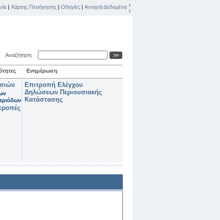
νία
|
Χάρτης Πλοήγησης
|
Οδηγίες
|
Ανοιχτά Δεδομένα
Αναζήτηση
ότητες
Ενημέρωση
ασιών
Επιτροπή Ελέγχου
Δηλώσεων Περιουσιακής
των
Κατάστασης
εριόδων
τροπές