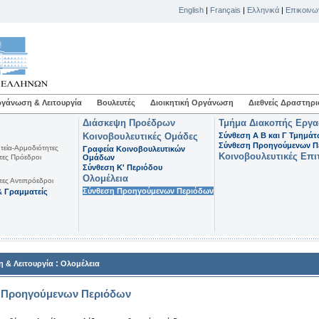
English
|
Français
|
Ελληνικά
|
Επικοινω
γάνωση & Λειτουργία
Βουλευτές
Διοικητική Οργάνωση
Διεθνείς Δραστηρι
Διάσκεψη Προέδρων
Τμήμα Διακοπής Εργ
Κοινοβουλευτικές Ομάδες
Σύνθεση Α Β και Γ Τμημά
Σύνθεση Προηγούμενων Π
τεία-Αρμοδιότητες
Γραφεία Κοινοβουλευτικών
Κοινοβουλευτικές Επι
τες Πρόεδροι
Ομάδων
Σύνθεση K' Περιόδου
Ολομέλεια
τες Αντιπρόεδροι
Σύνθεση Προηγούμενων Περιόδων
 Γραμματείς
:
 & Λειτουργία
Ολομέλεια
 Προηγούμενων Περιόδων