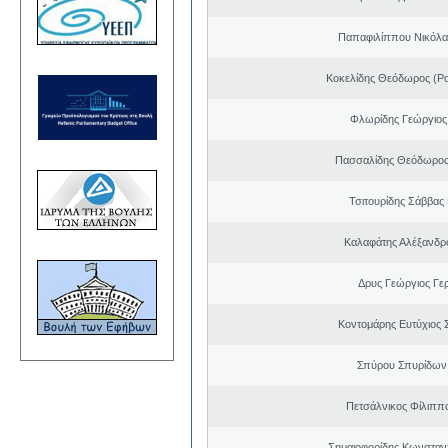
Παπαφιλίππου Νικόλα
Κοκελίδης Θεόδωρος (Ρ
Φλωρίδης Γεώργιος 
Πασσαλίδης Θεόδωρος
Τσιτουρίδης Σάββας
Καλαφάτης Αλέξανδρ
Δρυς Γεώργιος Γε
Κοντομάρης Ευτύχιος
Σπύρου Σπυρίδων
Πετσάλνικος Φίλιππ
Σημαιοφορίδης Κωνσταντ