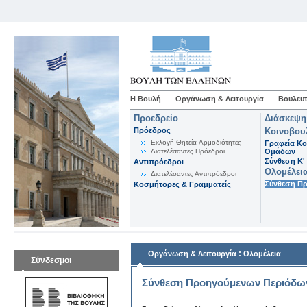
Η Βουλή
Οργάνωση & Λειτουργία
Βουλευτ
Προεδρείο
Διάσκεψη
Πρόεδρος
Κοινοβου
Εκλογή-Θητεία-Αρμοδιότητες
Γραφεία Κο
Διατελέσαντες Πρόεδροι
Ομάδων
Σύνθεση K'
Αντιπρόεδροι
Ολομέλει
Διατελέσαντες Αντιπρόεδροι
Σύνθεση Π
Κοσμήτορες & Γραμματείς
:
Οργάνωση & Λειτουργία
Ολομέλεια
Σύνδεσμοι
Σύνθεση Προηγούμενων Περιόδω