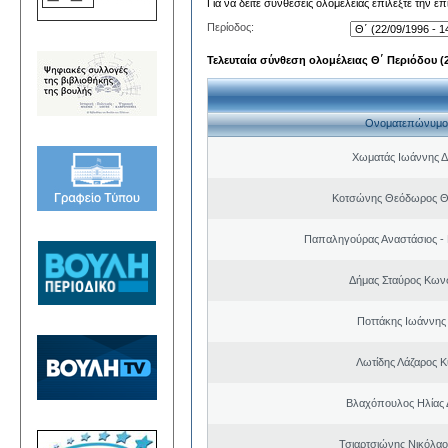
Για να δείτε συνθέσεις ολομέλειας επιλέξτε την ε
Περίοδος:
Τελευταία σύνθεση ολομέλειας Θ΄ Περιόδου (22
Ονοματεπώνυμο
Χωματάς Ιωάννης Δ
Κοτσώνης Θεόδωρος 
Παπαληγούρας Αναστάσιος -
Δήμας Σταύρος Kων
Ποττάκης Ιωάννης
Λωτίδης Λάζαρος Κ
Βλαχόπουλος Ηλίας 
Τσιαρτσιώνης Νικόλαο