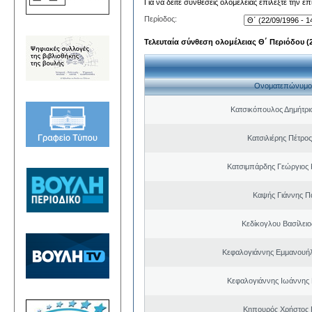
Για να δείτε συνθέσεις ολομέλειας επιλέξτε την ε
Περίοδος:
Τελευταία σύνθεση ολομέλειας Θ΄ Περιόδου (22
Ονοματεπώνυμο
Κατσικόπουλος Δημήτρι
Κατσιλιέρης Πέτρο
Κατσιμπάρδης Γεώργιος
Καψής Γιάννης Π
Κεδίκογλου Βασίλει
Κεφαλογιάννης Εμμανουή
Κεφαλογιάννης Ιωάννης
Κηπουρός Χρήστος 