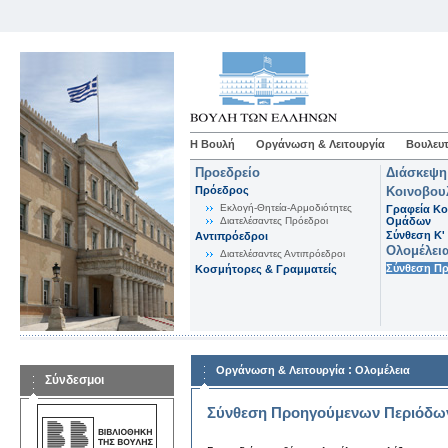
Η Βουλή
Οργάνωση & Λειτουργία
Βουλευτ
Προεδρείο
Διάσκεψη
Πρόεδρος
Κοινοβου
Εκλογή-Θητεία-Αρμοδιότητες
Γραφεία Κο
Διατελέσαντες Πρόεδροι
Ομάδων
Σύνθεση K'
Αντιπρόεδροι
Ολομέλει
Διατελέσαντες Αντιπρόεδροι
Σύνθεση Π
Κοσμήτορες & Γραμματείς
:
Οργάνωση & Λειτουργία
Ολομέλεια
Σύνδεσμοι
Σύνθεση Προηγούμενων Περιόδω