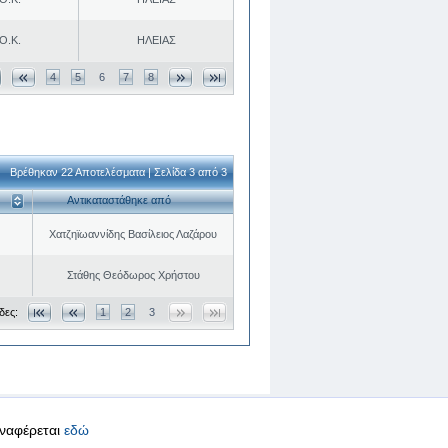
Ο.Κ.
ΗΛΕΙΑΣ
4
5
6
7
8
Βρέθηκαν 22 Αποτελέσματα | Σελίδα 3 από 3
Αντικαταστάθηκε από
Χατζηϊωαννίδης Βασίλειος Λαζάρου
Στάθης Θεόδωρος Χρήστου
δες:
1
2
3
αναφέρεται
εδώ