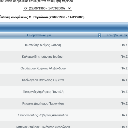
 συνθέσεις ολομέλειας επιλέξτε την επιθυμητή περίοδο
ύνθεση ολομέλειας Θ΄ Περιόδου (22/09/1996 - 14/03/2000)
Ονοματεπώνυμο
Κοινοβουλευτι
Ιωαννίδης Φοίβος Ιωάννη
ΠΑ.Σ
Καλαμακίδης Ιωάννης Ιορδάνη
ΠΑ.Σ
Θεοδώρου Χρήστος Αλεξάνδρου
ΠΑ.Σ
Κεδίκογλου Βασίλειος Συμεών
ΠΑ.Σ
Πιπεργιάς Δημήτριος Παντελή
ΠΑ.Σ
Ρέππας Δημήτριος Παναγιώτη
ΠΑ.Σ
Σπυρόπουλος Ροβέρτος Αποστόλου
ΠΑ.Σ
Μπένος Σταύρος - Ιωάννης Θεοδώρου
ΠΑ.Σ