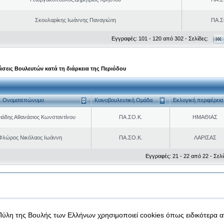
Σκουλαρίκης Ιωάννης Παναγιώτη
ΠΑ.Σ
Εγγραφές: 101 - 120 από 302 - Σελίδες:
σεις Βουλευτών κατά τη διάρκεια της Περιόδου
Ονοματεπώνυμο
Κοινοβουλευτική Ομάδα
Εκλογική περιφέρεια
ιάδης Αθανάσιος Κωνσταντίνου
ΠΑ.ΣΟ.Κ.
ΗΜΑΘΙΑΣ
Φλώρος Νικόλαος Ιωάννη
ΠΑ.ΣΟ.Κ.
ΛΑΡΙΣΑΣ
Εγγραφές: 21 - 22 από 22 - Σελί
|
|
 δεδομένα
Ασφάλεια & Πρόσβαση
Πύλη της Βουλής των Ελλήνων χρησιμοποιεί cookies όπως ειδικότερα 