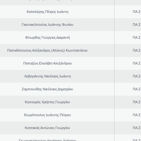
Κατσιλιέρης Πέτρος Ιωάννη
ΠΑ.Σ
Γιαννακόπουλος Ιωάννης Φωτίου
ΠΑ.Σ
Φλωρίδης Γεώργιος Διαμαντή
ΠΑ.Σ
Παπαδόπουλος Αλέξανδρος (Αλέκος) Κωνσταντίνου
ΠΑ.Σ
Παπαζώη Ελισάβετ Αλεξάνδρου
ΠΑ.Σ
Λεβογιάννης Νικόλαος Ιωάννη
ΠΑ.Σ
Ζαμπουνίδης Νικόλαος Δημητρίου
ΠΑ.Σ
Κηπουρός Χρήστος Γεωργίου
ΠΑ.Σ
Θωμόπουλος Ιωάννης Πέτρου
ΠΑ.Σ
Κοτσακάς Αντώνιος Γεωργίου
ΠΑ.Σ
Γεωργακόπουλος Δημήτριος Χρήστου
ΠΑ.Σ