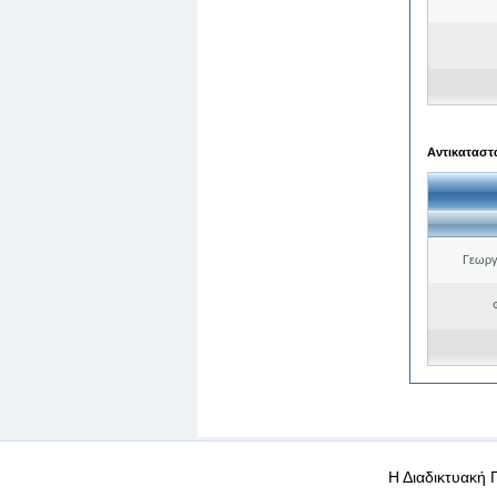
Αντικαταστά
Γεωργ
WEB-Mail
WEB-Apps
|
|
|
Όροι χρήσης
Προσωπικά
Η Διαδικτυακή 