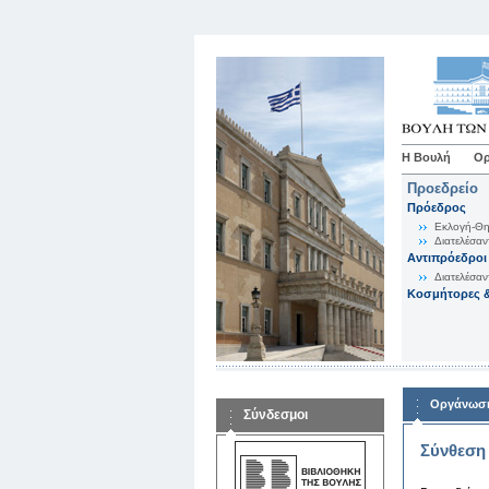
Η Βουλή
Ορ
Προεδρείο
Πρόεδρος
Εκλογή-Θη
Διατελέσαν
Αντιπρόεδροι
Διατελέσαν
Κοσμήτορες &
Οργάνωση
Σύνδεσμοι
Σύνθεση