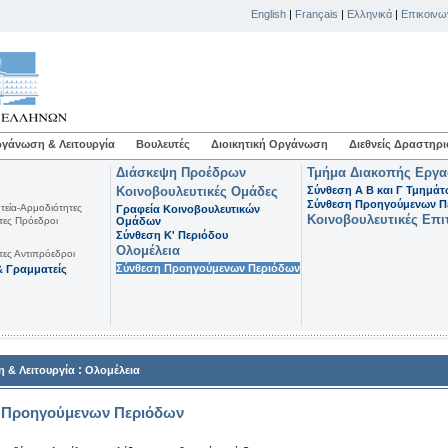
English
|
Français
|
Ελληνικά
|
Επικοινω
γάνωση & Λειτουργία
Βουλευτές
Διοικητική Οργάνωση
Διεθνείς Δραστηρι
Διάσκεψη Προέδρων
Τμήμα Διακοπής Εργ
Κοινοβουλευτικές Ομάδες
Σύνθεση Α Β και Γ Τμημά
Σύνθεση Προηγούμενων Π
τεία-Αρμοδιότητες
Γραφεία Κοινοβουλευτικών
Κοινοβουλευτικές Επι
τες Πρόεδροι
Ομάδων
Σύνθεση K' Περιόδου
Ολομέλεια
τες Αντιπρόεδροι
Σύνθεση Προηγούμενων Περιόδων
 Γραμματείς
:
 & Λειτουργία
Ολομέλεια
 Προηγούμενων Περιόδων