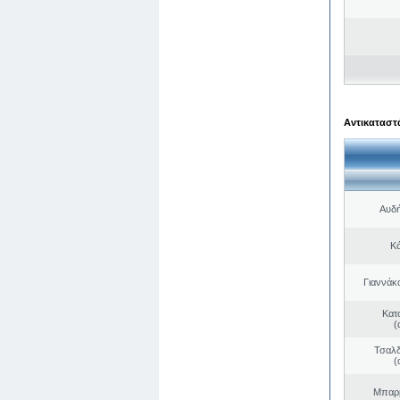
Αντικαταστά
Αυδή
Κό
Γιαννάκ
Κατ
(
Τσαλδ
(
Μπαρμ