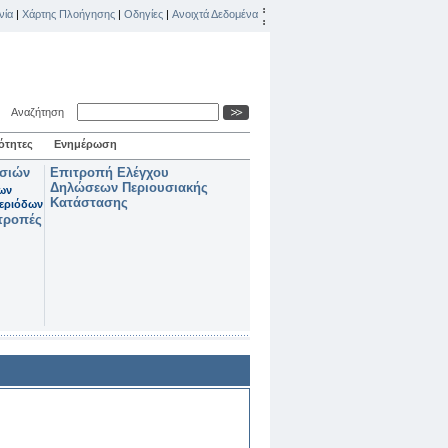
νία
|
Χάρτης Πλοήγησης
|
Οδηγίες
|
Ανοιχτά Δεδομένα
Αναζήτηση
ότητες
Ενημέρωση
ασιών
Επιτροπή Ελέγχου
Δηλώσεων Περιουσιακής
των
Κατάστασης
εριόδων
τροπές