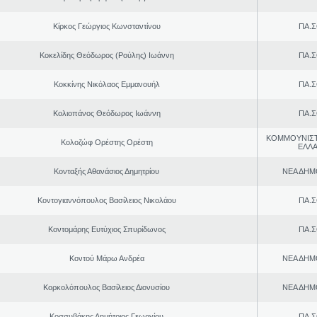
Κίρκος Γεώργιος Κωνσταντίνου
ΠΑ.Σ
Κοκελίδης Θεόδωρος (Ρούλης) Ιωάννη
ΠΑ.Σ
Κοκκίνης Νικόλαος Εμμανουήλ
ΠΑ.Σ
Κολιοπάνος Θεόδωρος Ιωάννη
ΠΑ.Σ
ΚΟΜΜΟΥΝΙΣ
Κολοζώφ Ορέστης Ορέστη
ΕΛΛ
Κονταξής Αθανάσιος Δημητρίου
ΝΕΑ ΔΗΜ
Κοντογιαννόπουλος Βασίλειος Νικολάου
ΠΑ.Σ
Κοντομάρης Ευτύχιος Σπυρίδωνος
ΠΑ.Σ
Κοντού Μάρω Ανδρέα
ΝΕΑ ΔΗΜ
Κορκολόπουλος Βασίλειος Διονυσίου
ΝΕΑ ΔΗΜ
Κοσσυβάκης Δημήτριος Γεωργίου
ΠΑ.Σ