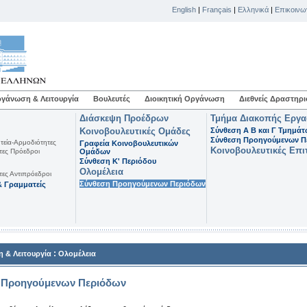
English
|
Français
|
Ελληνικά
|
Επικοινω
γάνωση & Λειτουργία
Βουλευτές
Διοικητική Οργάνωση
Διεθνείς Δραστηρι
Διάσκεψη Προέδρων
Τμήμα Διακοπής Εργ
Κοινοβουλευτικές Ομάδες
Σύνθεση Α Β και Γ Τμημά
Σύνθεση Προηγούμενων Π
τεία-Αρμοδιότητες
Γραφεία Κοινοβουλευτικών
Κοινοβουλευτικές Επι
τες Πρόεδροι
Ομάδων
Σύνθεση K' Περιόδου
Ολομέλεια
τες Αντιπρόεδροι
Σύνθεση Προηγούμενων Περιόδων
 Γραμματείς
:
 & Λειτουργία
Ολομέλεια
 Προηγούμενων Περιόδων