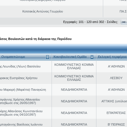
Κοτσακάς Αντώνιος Γεωργίου
ΠΑ.Σ
Εγγραφές: 101 - 120 από 302 - Σελίδες:
σεις Βουλευτών κατά τη διάρκεια της Περιόδου
Ονοματεπώνυμο
Κοινοβουλευτική Ομάδα
Εκλογική περιφέρεια
ΚΟΜΜΟΥΝΙΣΤΙΚΟ ΚΟΜΜΑ
ς Λεωνίδας (Λέων) Βασιλείου
Α' ΑΘΗΝΩΝ
ΕΛΛΑΔΑΣ
ΚΟΜΜΟΥΝΙΣΤΙΚΟ ΚΟΜΜΑ
ρακας Ευστράτιος Χρήστου
ΛΕΣΒΟΥ
ΕΛΛΑΔΑΣ
ου Μαριορή (Μαριέττα) Παναγιώτη
ΝΕΑ ΔΗΜΟΚΡΑΤΙΑ
Α' ΑΘΗΝΩΝ
σιγιάννης Χρήστος Αθανασίου
ΝΕΑ ΔΗΜΟΚΡΑΤΙΑ
ΑΤΤΙΚΗΣ (υπόλοι
απεβίωσε στις 26/05/1997)
άρης Αθανάσιος Κωνσταντίνου
ΝΕΑ ΔΗΜΟΚΡΑΤΙΑ
ΕΠΙΚΡΑΤΕΙΑΣ
απεβίωσε στις 04/10/1997)
παγιάννης Βασίλειος Ιωάννου
ΝΕΑ ΔΗΜΟΚΡΑΤΙΑ
Β' ΠΕΙΡΑΙΩΣ