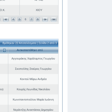
Ο.Κ.
ΧΙΟΥ
4
5
6
7
8
Βρέθηκαν 22 Αποτελέσματα | Σελίδα 2 από 3
Αντικαταστάθηκε από
Αγγουράκης Χαράλαμπος Γεωργίου
Σκοπελίτης Σταύρος Γεωργίου
Κοντού Μάρω Ανδρέα
πο)
Κουρής Λεωνίδας Νικολάου
Κωνσταντοπούλου Μαρία Ιωάννη
Νεράντζης Αναστάσιος Δημητρίου