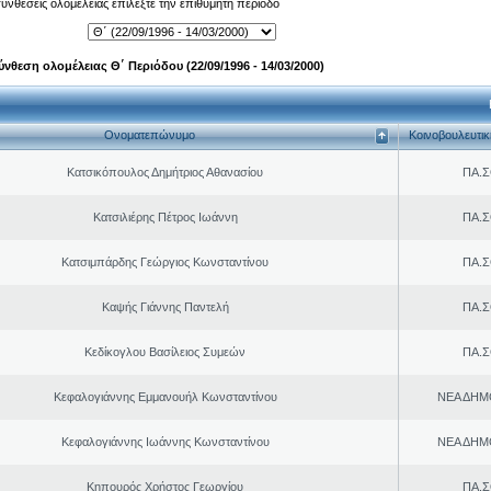
 συνθέσεις ολομέλειας επιλέξτε την επιθυμητή περίοδο
ύνθεση ολομέλειας Θ΄ Περιόδου (22/09/1996 - 14/03/2000)
Ονοματεπώνυμο
Κοινοβουλευτι
Κατσικόπουλος Δημήτριος Αθανασίου
ΠΑ.Σ
Κατσιλιέρης Πέτρος Ιωάννη
ΠΑ.Σ
Κατσιμπάρδης Γεώργιος Κωνσταντίνου
ΠΑ.Σ
Καψής Γιάννης Παντελή
ΠΑ.Σ
Κεδίκογλου Βασίλειος Συμεών
ΠΑ.Σ
Κεφαλογιάννης Εμμανουήλ Κωνσταντίνου
ΝΕΑ ΔΗΜ
Κεφαλογιάννης Ιωάννης Κωνσταντίνου
ΝΕΑ ΔΗΜ
Κηπουρός Χρήστος Γεωργίου
ΠΑ.Σ