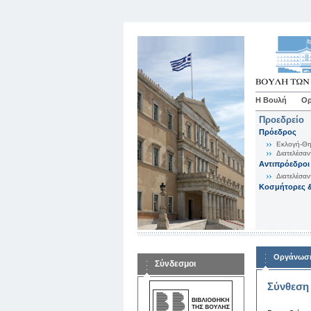
Η Βουλή
Ορ
Προεδρείο
Πρόεδρος
Εκλογή-Θη
Διατελέσαν
Αντιπρόεδροι
Διατελέσαν
Κοσμήτορες &
Οργάνωση
Σύνδεσμοι
Σύνθεση