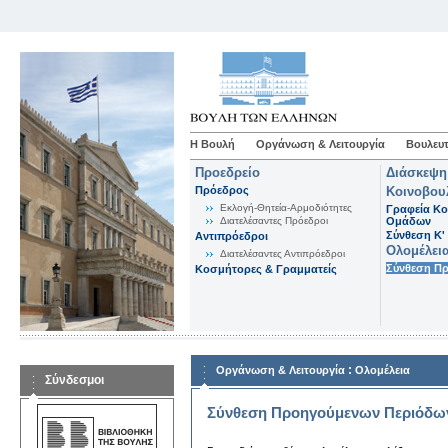
Η Βουλή
Οργάνωση & Λειτουργία
Βουλευτ
Προεδρείο
Διάσκεψη
Πρόεδρος
Κοινοβου
Εκλογή-Θητεία-Αρμοδιότητες
Γραφεία Κο
Διατελέσαντες Πρόεδροι
Ομάδων
Σύνθεση K'
Αντιπρόεδροι
Ολομέλει
Διατελέσαντες Αντιπρόεδροι
Σύνθεση Π
Κοσμήτορες & Γραμματείς
:
Οργάνωση & Λειτουργία
Ολομέλεια
Σύνδεσμοι
Σύνθεση Προηγούμενων Περιόδω