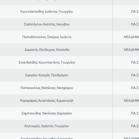
Κωνσταντινίδης Ιωάννης Γεωργίου
ΠΑ.Σ
Σαατσόγλου Ανέστης Ιακώβου
ΠΑ.Σ
Παπαδόπουλος Σταύρος Ιωάννη
ΝΕΑ ΔΗΜ
Δαμιανός Θεόδωρος Κλεάνθη
ΝΕΑ ΔΗΜ
Σκανδαλίδης Κωνσταντίνος Γεωργίου
ΠΑ.Σ
Σφυρίου Κοσμάς Προδρόμου
ΠΑ.Σ
Παπανικόλας Βασίλειος Νικηφόρου
ΠΑ.Σ
Καραμάριος Αναστάσιος Εμμανουήλ
ΝΕΑ ΔΗΜ
Ζαμπουνίδης Νικόλαος Δημητρίου
ΠΑ.Σ
Κηπουρός Χρήστος Γεωργίου
ΠΑ.Σ
Λυμπερακίδης Λεωνίδας Γρηγορίου
ΝΕΑ ΔΗΜ