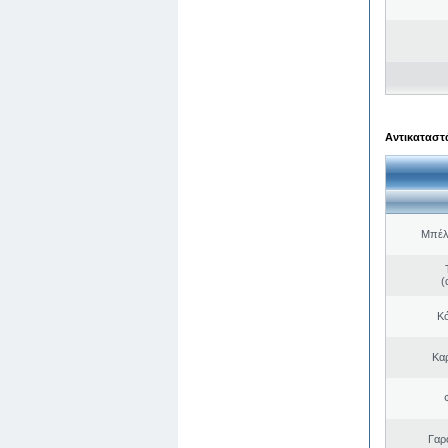
Αντικαταστά
Μπέλ
(
Κό
Κα
Γαρ