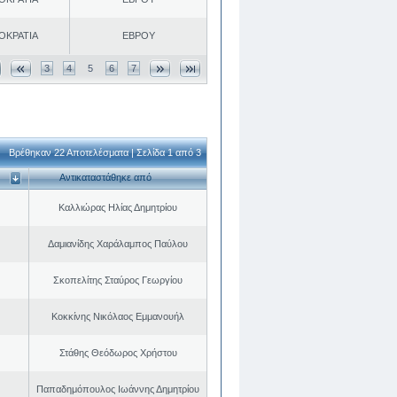
ΟΚΡΑΤΙΑ
ΕΒΡΟΥ
3
4
5
6
7
Βρέθηκαν 22 Αποτελέσματα | Σελίδα 1 από 3
Αντικαταστάθηκε από
Καλλιώρας Ηλίας Δημητρίου
Δαμιανίδης Χαράλαμπος Παύλου
Σκοπελίτης Σταύρος Γεωργίου
Κοκκίνης Νικόλαος Εμμανουήλ
Στάθης Θεόδωρος Χρήστου
Παπαδημόπουλος Ιωάννης Δημητρίου