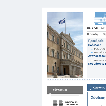
Η Βουλή
Ορ
Προεδρείο
Πρόεδρος
Εκλογή-Θη
Διατελέσαν
Αντιπρόεδροι
Διατελέσαν
Κοσμήτορες &
Οργάνωση
Σύνδεσμοι
Σύνθεση