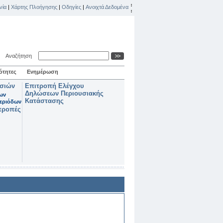
νία
|
Χάρτης Πλοήγησης
|
Οδηγίες
|
Ανοιχτά Δεδομένα
Αναζήτηση
ότητες
Ενημέρωση
ασιών
Επιτροπή Ελέγχου
Δηλώσεων Περιουσιακής
των
Κατάστασης
εριόδων
τροπές