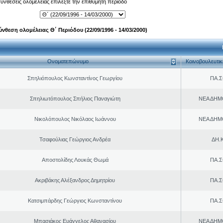
 συνθέσεις ολομέλειας επιλέξτε την επιθυμητή περίοδο
ύνθεση ολομέλειας Θ΄ Περιόδου (22/09/1996 - 14/03/2000)
Ονοματεπώνυμο
Κοινοβουλευτι
Σπηλιόπουλος Κωνσταντίνος Γεωργίου
ΠΑ.Σ
Σπηλιωτόπουλος Σπήλιος Παναγιώτη
ΝΕΑ ΔΗΜ
Νικολόπουλος Νικόλαος Ιωάννου
ΝΕΑ ΔΗΜ
Τσαφούλιας Γεώργιος Ανδρέα
ΔΗ.Κ
Αποστολίδης Λουκάς Θωμά
ΠΑ.Σ
Ακριβάκης Αλέξανδρος Δημητρίου
ΠΑ.Σ
Κατσιμπάρδης Γεώργιος Κωνσταντίνου
ΠΑ.Σ
Μπασιάκος Ευάγγελος Αθανασίου
ΝΕΑ ΔΗΜ