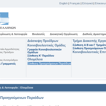
English
|
Français
|
Ελληνικά
|
Επικοινω
γάνωση & Λειτουργία
Βουλευτές
Διοικητική Οργάνωση
Διεθνείς Δραστηρι
Διάσκεψη Προέδρων
Τμήμα Διακοπής Εργ
Κοινοβουλευτικές Ομάδες
Σύνθεση Α Β και Γ Τμημά
Σύνθεση Προηγούμενων Π
τεία-Αρμοδιότητες
Γραφεία Κοινοβουλευτικών
Κοινοβουλευτικές Επι
τες Πρόεδροι
Ομάδων
Σύνθεση K' Περιόδου
Ολομέλεια
τες Αντιπρόεδροι
Σύνθεση Προηγούμενων Περιόδων
 Γραμματείς
:
 & Λειτουργία
Ολομέλεια
 Προηγούμενων Περιόδων