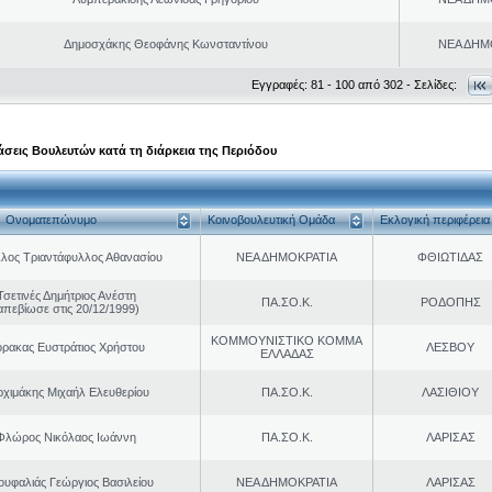
Δημοσχάκης Θεοφάνης Κωνσταντίνου
ΝΕΑ ΔΗΜ
Εγγραφές: 81 - 100 από 302 - Σελίδες:
σεις Βουλευτών κατά τη διάρκεια της Περιόδου
Ονοματεπώνυμο
Κοινοβουλευτική Ομάδα
Εκλογική περιφέρεια
λος Τριαντάφυλλος Αθανασίου
ΝΕΑ ΔΗΜΟΚΡΑΤΙΑ
ΦΘΙΩΤΙΔΑΣ
Τσετινές Δημήτριος Ανέστη
ΠΑ.ΣΟ.Κ.
ΡΟΔΟΠΗΣ
απεβίωσε στις 20/12/1999)
ΚΟΜΜΟΥΝΙΣΤΙΚΟ ΚΟΜΜΑ
ρακας Ευστράτιος Χρήστου
ΛΕΣΒΟΥ
ΕΛΛΑΔΑΣ
ρχιμάκης Μιχαήλ Ελευθερίου
ΠΑ.ΣΟ.Κ.
ΛΑΣΙΘΙΟΥ
Φλώρος Νικόλαος Ιωάννη
ΠΑ.ΣΟ.Κ.
ΛΑΡΙΣΑΣ
ουφαλιάς Γεώργιος Βασιλείου
ΝΕΑ ΔΗΜΟΚΡΑΤΙΑ
ΛΑΡΙΣΑΣ