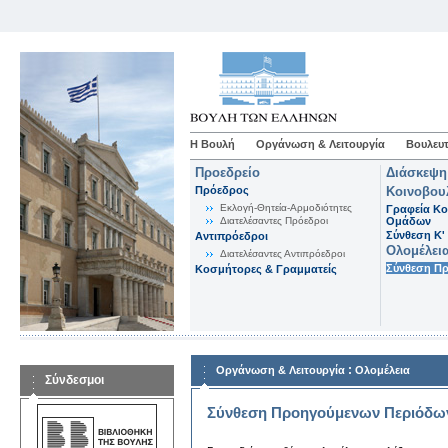
Η Βουλή
Οργάνωση & Λειτουργία
Βουλευτ
Προεδρείο
Διάσκεψη
Πρόεδρος
Κοινοβου
Εκλογή-Θητεία-Αρμοδιότητες
Γραφεία Κο
Διατελέσαντες Πρόεδροι
Ομάδων
Σύνθεση K'
Αντιπρόεδροι
Ολομέλει
Διατελέσαντες Αντιπρόεδροι
Σύνθεση Π
Κοσμήτορες & Γραμματείς
:
Οργάνωση & Λειτουργία
Ολομέλεια
Σύνδεσμοι
Σύνθεση Προηγούμενων Περιόδω