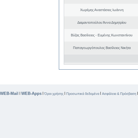
Χωρέμης Αναστάσιος Ιωάννη
Διαμαντοπούλου Άννα Δημητρίου
Βύζας Βασίλειος - Ευμένης Κωνσταντίνου
Παπαγεωργόπουλος Βασίλειος Νικήτα
WEB-Mail
WEB-Apps
|
|
|
|
Όροι χρήσης
Προσωπικά δεδομένα
Ασφάλεια & Πρόσβαση