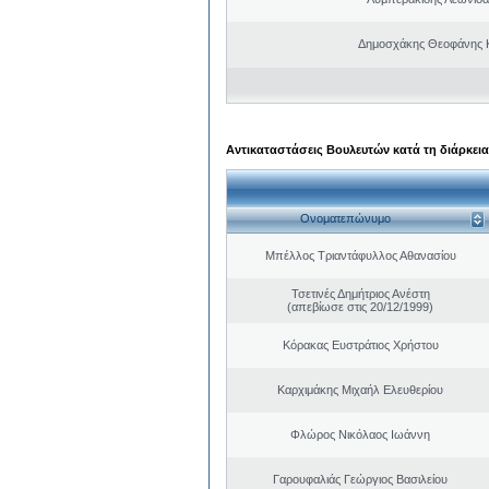
Δημοσχάκης Θεοφάνης 
Αντικαταστάσεις Βουλευτών κατά τη διάρκεια
Ονοματεπώνυμο
Μπέλλος Τριαντάφυλλος Αθανασίου
Τσετινές Δημήτριος Ανέστη
(απεβίωσε στις 20/12/1999)
Κόρακας Ευστράτιος Χρήστου
Καρχιμάκης Μιχαήλ Ελευθερίου
Φλώρος Νικόλαος Ιωάννη
Γαρουφαλιάς Γεώργιος Βασιλείου