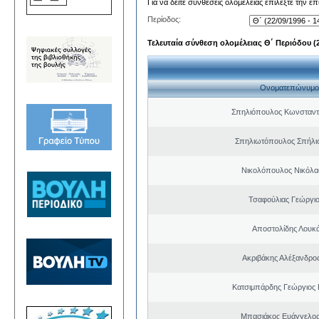
Για να δείτε συνθέσεις ολομέλειας επιλέξτε την ε
Περίοδος:
Τελευταία σύνθεση ολομέλειας Θ΄ Περιόδου (22
Ονοματεπώνυμο
Σπηλιόπουλος Κωνσταντ
Σπηλιωτόπουλος Σπήλι
Νικολόπουλος Νικόλα
Τσαφούλιας Γεώργιο
Αποστολίδης Λουκ
Ακριβάκης Αλέξανδρος
Κατσιμπάρδης Γεώργιος
Μπασιάκος Ευάγγελος