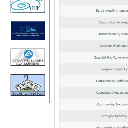
Κωνσταντινίδης Ιωάνν
Σαατσόγλου Ανέστη
Παπαδόπουλος Σταύρ
Δαμιανός Θεόδωρος
Σκανδαλίδης Κωνσταντί
Σφυρίου Κοσμάς Π
Παπανικόλας Βασίλειο
Καραμάριος Αναστάσιο
Ζαμπουνίδης Νικόλαος
Κηπουρός Χρήστος 
Λυμπερακίδης Λεωνίδα