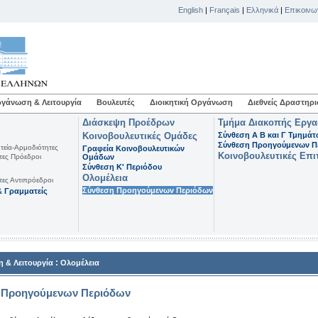
English
|
Français
|
Ελληνικά
|
Επικοινω
γάνωση & Λειτουργία
Βουλευτές
Διοικητική Οργάνωση
Διεθνείς Δραστηρι
Διάσκεψη Προέδρων
Τμήμα Διακοπής Εργ
Κοινοβουλευτικές Ομάδες
Σύνθεση Α Β και Γ Τμημά
Σύνθεση Προηγούμενων Π
τεία-Αρμοδιότητες
Γραφεία Κοινοβουλευτικών
Κοινοβουλευτικές Επι
τες Πρόεδροι
Ομάδων
Σύνθεση K' Περιόδου
Ολομέλεια
τες Αντιπρόεδροι
Σύνθεση Προηγούμενων Περιόδων
 Γραμματείς
:
 & Λειτουργία
Ολομέλεια
 Προηγούμενων Περιόδων