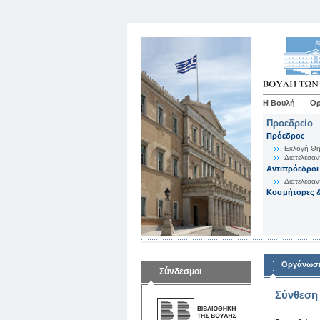
Η Βουλή
Ορ
Προεδρείο
Πρόεδρος
Εκλογή-Θη
Διατελέσαν
Αντιπρόεδροι
Διατελέσαν
Κοσμήτορες &
Οργάνωση
Σύνδεσμοι
Σύνθεση