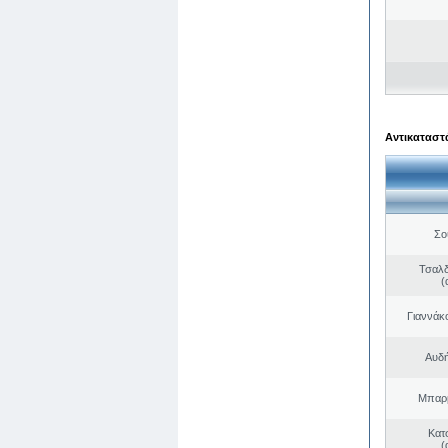
Αντικαταστά
Σο
Τσαλδ
(
Γιαννάκ
Αυδή
Μπαρμ
Κατ
(