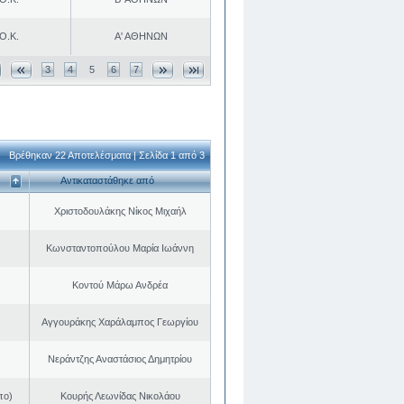
Ο.Κ.
Α' ΑΘΗΝΩΝ
3
4
5
6
7
Βρέθηκαν 22 Αποτελέσματα | Σελίδα 1 από 3
Αντικαταστάθηκε από
Χριστοδουλάκης Νίκος Μιχαήλ
Κωνσταντοπούλου Μαρία Ιωάννη
Κοντού Μάρω Ανδρέα
Αγγουράκης Χαράλαμπος Γεωργίου
Νεράντζης Αναστάσιος Δημητρίου
πο)
Κουρής Λεωνίδας Νικολάου