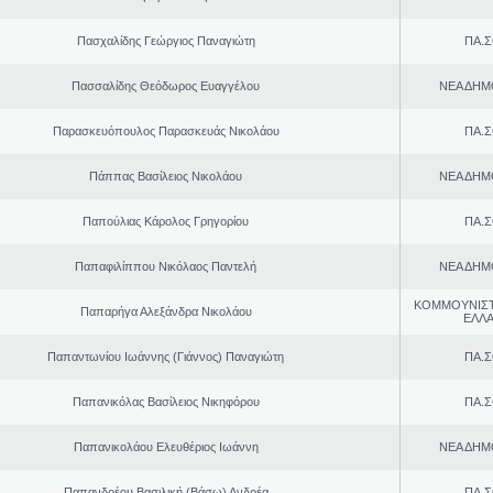
Πασχαλίδης Γεώργιος Παναγιώτη
ΠΑ.Σ
Πασσαλίδης Θεόδωρος Ευαγγέλου
ΝΕΑ ΔΗΜ
Παρασκευόπουλος Παρασκευάς Νικολάου
ΠΑ.Σ
Πάππας Βασίλειος Νικολάου
ΝΕΑ ΔΗΜ
Παπούλιας Κάρολος Γρηγορίου
ΠΑ.Σ
Παπαφιλίππου Νικόλαος Παντελή
ΝΕΑ ΔΗΜ
ΚΟΜΜΟΥΝΙΣ
Παπαρήγα Αλεξάνδρα Νικολάου
ΕΛΛ
Παπαντωνίου Ιωάννης (Γιάννος) Παναγιώτη
ΠΑ.Σ
Παπανικόλας Βασίλειος Νικηφόρου
ΠΑ.Σ
Παπανικολάου Ελευθέριος Ιωάννη
ΝΕΑ ΔΗΜ
Παπανδρέου Βασιλική (Βάσω) Ανδρέα
ΠΑ.Σ