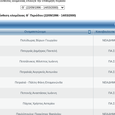
 συνθέσεις ολομέλειας επιλέξτε την επιθυμητή περίοδο
ύνθεση ολομέλειας Θ΄ Περιόδου (22/09/1996 - 14/03/2000)
Ονοματεπώνυμο
Κοινοβουλευτι
Πολύδωρας Βύρων Γεωργίου
ΝΕΑ ΔΗΜ
Πιπεργιάς Δημήτριος Παντελή
ΠΑ.Σ
Πετσάλνικος Φίλιππος Ιωάννη
ΠΑ.Σ
Πετραλιάς Αυγερινός Αντωνίου
ΠΑ.Σ
Πετραλιά - Πάλλη Φάνη Επαμεινώνδα
ΝΕΑ ΔΗΜ
Πεπονής Αναστάσιος Ιωάννη
ΠΑ.Σ
Πάχτας Χρήστος Αστερίου
ΠΑ.Σ
Παυλόπουλος Προκόπιος Βασιλείου
ΝΕΑ ΔΗΜ