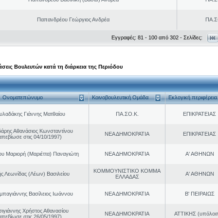
Παπανδρέου Γεώργιος Ανδρέα
ΠΑ.Σ
Εγγραφές: 81 - 100 από 302 - Σελίδες:
σεις Βουλευτών κατά τη διάρκεια της Περιόδου
Ονοματεπώνυμο
Κοινοβουλευτική Ομάδα
Εκλογική περιφέρεια
υλαδάκης Γιάννης Ματθαίου
ΠΑ.ΣΟ.Κ.
ΕΠΙΚΡΑΤΕΙΑΣ
άρης Αθανάσιος Κωνσταντίνου
ΝΕΑ ΔΗΜΟΚΡΑΤΙΑ
ΕΠΙΚΡΑΤΕΙΑΣ
απεβίωσε στις 04/10/1997)
ου Μαριορή (Μαριέττα) Παναγιώτη
ΝΕΑ ΔΗΜΟΚΡΑΤΙΑ
Α' ΑΘΗΝΩΝ
ΚΟΜΜΟΥΝΙΣΤΙΚΟ ΚΟΜΜΑ
ς Λεωνίδας (Λέων) Βασιλείου
Α' ΑΘΗΝΩΝ
ΕΛΛΑΔΑΣ
παγιάννης Βασίλειος Ιωάννου
ΝΕΑ ΔΗΜΟΚΡΑΤΙΑ
Β' ΠΕΙΡΑΙΩΣ
σιγιάννης Χρήστος Αθανασίου
ΝΕΑ ΔΗΜΟΚΡΑΤΙΑ
ΑΤΤΙΚΗΣ (υπόλοι
απεβίωσε στις 26/05/1997)