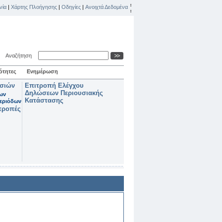
νία
|
Χάρτης Πλοήγησης
|
Οδηγίες
|
Ανοιχτά Δεδομένα
Αναζήτηση
ότητες
Ενημέρωση
ασιών
Επιτροπή Ελέγχου
Δηλώσεων Περιουσιακής
των
Κατάστασης
εριόδων
τροπές