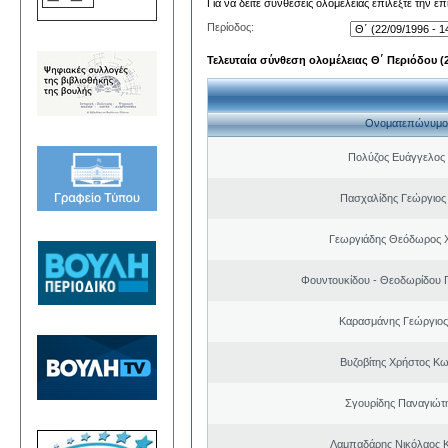
Για να δείτε συνθέσεις ολομέλειας επιλέξτε την ε
Περίοδος:
Τελευταία σύνθεση ολομέλειας Θ΄ Περιόδου (22
Ονοματεπώνυμο
Πολύζος Ευάγγελος
Πασχαλίδης Γεώργιος
Γεωργιάδης Θεόδωρος 
Φουντουκίδου - Θεοδωρίδου 
Καρασμάνης Γεώργιος
Βυζοβίτης Χρήστος Κω
Σγουρίδης Παναγιώτ
Λαμπαδάρης Νικόλαος 