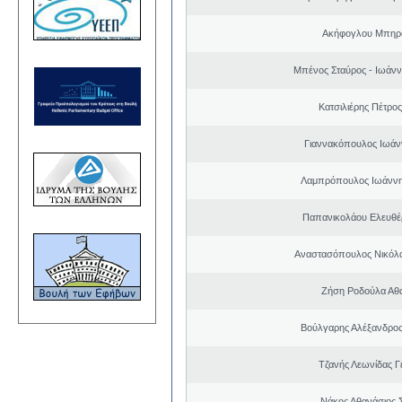
Ακήφογλου Μπηρό
Μπένος Σταύρος - Ιωάν
Κατσιλιέρης Πέτρο
Γιαννακόπουλος Ιωάν
Λαμπρόπουλος Ιωάννη
Παπανικολάου Ελευθέ
Αναστασόπουλος Νικόλα
Ζήση Ροδούλα Αθ
Βούλγαρης Αλέξανδρο
Τζανής Λεωνίδας Γ
Νάκος Αθανάσιος 