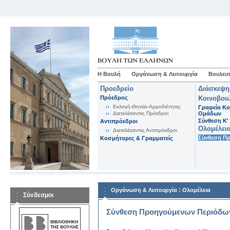
Η Βουλή
Οργάνωση & Λειτουργία
Βουλευτ
Προεδρείο
Διάσκεψη
Πρόεδρος
Κοινοβου
Εκλογή-Θητεία-Αρμοδιότητες
Γραφεία Κο
Διατελέσαντες Πρόεδροι
Ομάδων
Σύνθεση K'
Αντιπρόεδροι
Ολομέλει
Διατελέσαντες Αντιπρόεδροι
Σύνθεση Π
Κοσμήτορες & Γραμματείς
:
Οργάνωση & Λειτουργία
Ολομέλεια
Σύνδεσμοι
Σύνθεση Προηγούμενων Περιόδω