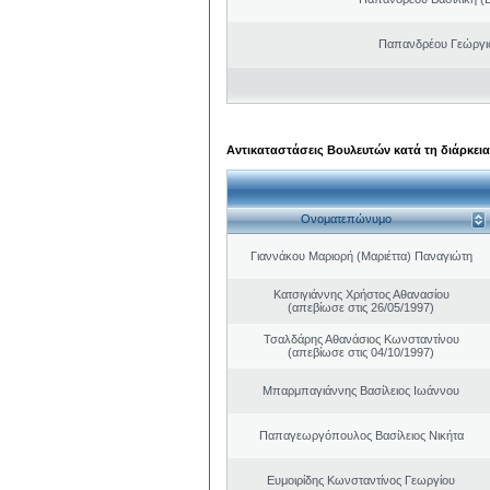
Παπανδρέου Γεώργι
Αντικαταστάσεις Βουλευτών κατά τη διάρκεια
Ονοματεπώνυμο
Γιαννάκου Μαριορή (Μαριέττα) Παναγιώτη
Κατσιγιάννης Χρήστος Αθανασίου
(απεβίωσε στις 26/05/1997)
Τσαλδάρης Αθανάσιος Κωνσταντίνου
(απεβίωσε στις 04/10/1997)
Μπαρμπαγιάννης Βασίλειος Ιωάννου
Παπαγεωργόπουλος Βασίλειος Νικήτα
Ευμοιρίδης Κωνσταντίνος Γεωργίου