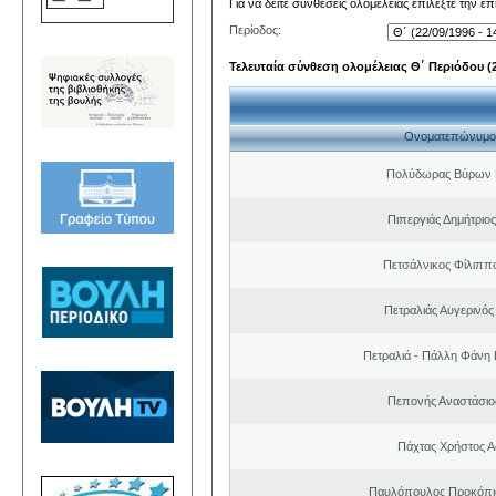
Για να δείτε συνθέσεις ολομέλειας επιλέξτε την ε
Περίοδος:
Τελευταία σύνθεση ολομέλειας Θ΄ Περιόδου (22
Ονοματεπώνυμο
Πολύδωρας Βύρων 
Πιπεργιάς Δημήτριο
Πετσάλνικος Φίλιππ
Πετραλιάς Αυγερινός
Πετραλιά - Πάλλη Φάνη
Πεπονής Αναστάσιο
Πάχτας Χρήστος Α
Παυλόπουλος Προκόπιο