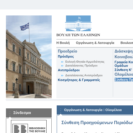
Η Βουλή
Οργάνωση & Λειτουργία
Βουλευτ
Προεδρείο
Διάσκεψη
Πρόεδρος
Κοινοβου
Εκλογή-Θητεία-Αρμοδιότητες
Γραφεία Κο
Διατελέσαντες Πρόεδροι
Ομάδων
Σύνθεση K'
Αντιπρόεδροι
Ολομέλει
Διατελέσαντες Αντιπρόεδροι
Σύνθεση Π
Κοσμήτορες & Γραμματείς
:
Οργάνωση & Λειτουργία
Ολομέλεια
Σύνδεσμοι
Σύνθεση Προηγούμενων Περιόδω