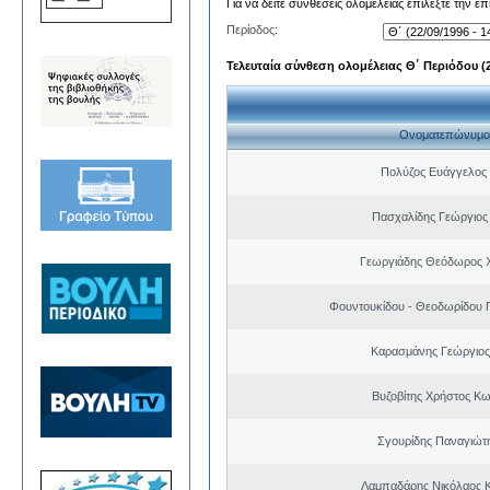
Για να δείτε συνθέσεις ολομέλειας επιλέξτε την ε
Περίοδος:
Τελευταία σύνθεση ολομέλειας Θ΄ Περιόδου (22
Ονοματεπώνυμο
Πολύζος Ευάγγελος
Πασχαλίδης Γεώργιος
Γεωργιάδης Θεόδωρος 
Φουντουκίδου - Θεοδωρίδου 
Καρασμάνης Γεώργιος
Βυζοβίτης Χρήστος Κω
Σγουρίδης Παναγιώτ
Λαμπαδάρης Νικόλαος 