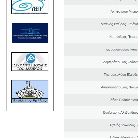
Ακήφογλου Μπηρό
Μπένος Σταύρος - Ιωάν
Κατσιλιέρης Πέτρο
Γιαννακόπουλος Ιωάν
Λαμπρόπουλος Ιωάννη
Παπανικολάου Ελευθέ
Αναστασόπουλος Νικόλα
Ζήση Ροδούλα Αθ
Βούλγαρης Αλέξανδρο
Τζανής Λεωνίδας Γ
Νάκος Αθανάσιος 