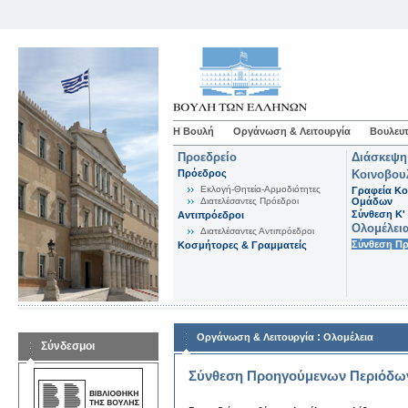
Η Βουλή
Οργάνωση & Λειτουργία
Βουλευτ
Προεδρείο
Διάσκεψη
Πρόεδρος
Κοινοβου
Εκλογή-Θητεία-Αρμοδιότητες
Γραφεία Κο
Διατελέσαντες Πρόεδροι
Ομάδων
Σύνθεση K'
Αντιπρόεδροι
Ολομέλει
Διατελέσαντες Αντιπρόεδροι
Σύνθεση Π
Κοσμήτορες & Γραμματείς
:
Οργάνωση & Λειτουργία
Ολομέλεια
Σύνδεσμοι
Σύνθεση Προηγούμενων Περιόδω