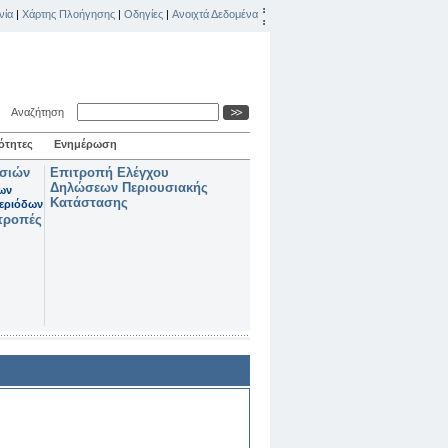
νία
|
Χάρτης Πλοήγησης
|
Οδηγίες
|
Ανοιχτά Δεδομένα
Αναζήτηση
ότητες
Ενημέρωση
ασιών
Επιτροπή Ελέγχου
Δηλώσεων Περιουσιακής
των
Κατάστασης
εριόδων
τροπές