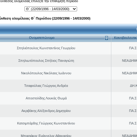
 συνθέσεις ολομέλειας επιλέξτε την επιθυμητή περίοδο
ύνθεση ολομέλειας Θ΄ Περιόδου (22/09/1996 - 14/03/2000)
Ονοματεπώνυμο
Κοινοβουλευτι
Σπηλιόπουλος Κωνσταντίνος Γεωργίου
ΠΑ.Σ
Σπηλιωτόπουλος Σπήλιος Παναγιώτη
ΝΕΑ ΔΗΜ
Νικολόπουλος Νικόλαος Ιωάννου
ΝΕΑ ΔΗΜ
Τσαφούλιας Γεώργιος Ανδρέα
ΔΗ.Κ
Αποστολίδης Λουκάς Θωμά
ΠΑ.Σ
Ακριβάκης Αλέξανδρος Δημητρίου
ΠΑ.Σ
Κατσιμπάρδης Γεώργιος Κωνσταντίνου
ΠΑ.Σ
Μπασιάκος Ευάγγελος Αθανασίου
ΝΕΑ ΔΗΜ