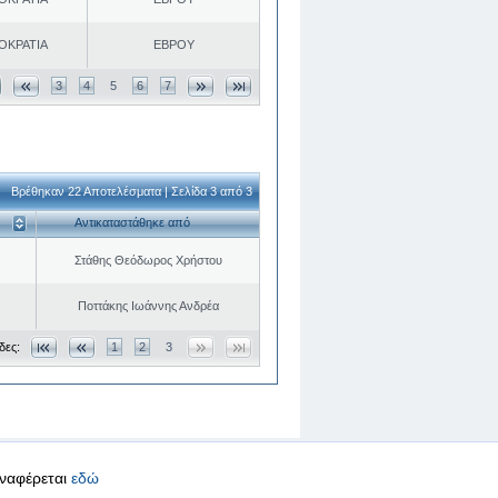
ΟΚΡΑΤΙΑ
ΕΒΡΟΥ
3
4
5
6
7
Βρέθηκαν 22 Αποτελέσματα | Σελίδα 3 από 3
Αντικαταστάθηκε από
Στάθης Θεόδωρος Χρήστου
Ποττάκης Ιωάννης Ανδρέα
δες:
1
2
3
αναφέρεται
εδώ