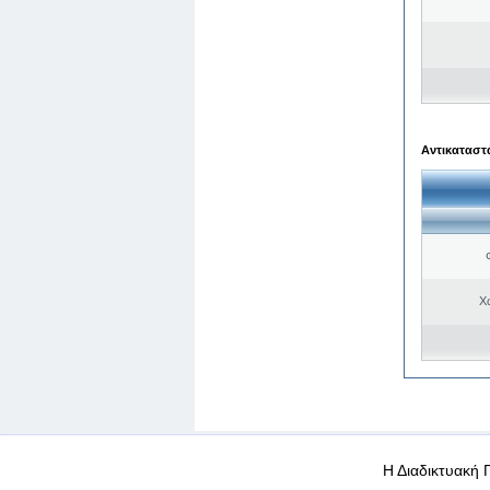
Αντικαταστά
Χ
WEB-Mail
WEB-Apps
|
|
|
Όροι χρήσης
Προσωπικά
Η Διαδικτυακή 