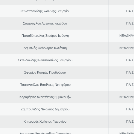
Κωνσταντινίδης Ιωάννης Γεωργίου
ΠΑ.Σ
Σαατσόγλου Ανέστης Ιακώβου
ΠΑ.Σ
Παπαδόπουλος Σταύρος Ιωάννη
ΝΕΑ ΔΗΜ
Δαμιανός Θεόδωρος Κλεάνθη
ΝΕΑ ΔΗΜ
Σκανδαλίδης Κωνσταντίνος Γεωργίου
ΠΑ.Σ
Σφυρίου Κοσμάς Προδρόμου
ΠΑ.Σ
Παπανικόλας Βασίλειος Νικηφόρου
ΠΑ.Σ
Καραμάριος Αναστάσιος Εμμανουήλ
ΝΕΑ ΔΗΜ
Ζαμπουνίδης Νικόλαος Δημητρίου
ΠΑ.Σ
Κηπουρός Χρήστος Γεωργίου
ΠΑ.Σ
Λυμπερακίδης Λεωνίδας Γρηγορίου
ΝΕΑ ΔΗΜ