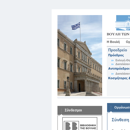
Η Βουλή
Ορ
Προεδρείο
Πρόεδρος
Εκλογή-Θη
Διατελέσαν
Αντιπρόεδροι
Διατελέσαν
Κοσμήτορες &
Οργάνωση
Σύνδεσμοι
Σύνθεση