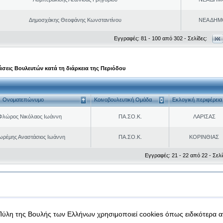
Δημοσχάκης Θεοφάνης Κωνσταντίνου
ΝΕΑ ΔΗΜ
Εγγραφές: 81 - 100 από 302 - Σελίδες:
σεις Βουλευτών κατά τη διάρκεια της Περιόδου
Ονοματεπώνυμο
Κοινοβουλευτική Ομάδα
Εκλογική περιφέρεια
Φλώρος Νικόλαος Ιωάννη
ΠΑ.ΣΟ.Κ.
ΛΑΡΙΣΑΣ
ωρέμης Αναστάσιος Ιωάννη
ΠΑ.ΣΟ.Κ.
ΚΟΡΙΝΘΙΑΣ
Εγγραφές: 21 - 22 από 22 - Σελί
|
|
 δεδομένα
Ασφάλεια & Πρόσβαση
Πύλη της Βουλής των Ελλήνων χρησιμοποιεί cookies όπως ειδικότερα 