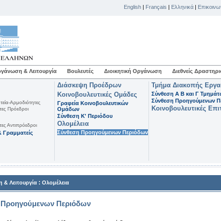
English
|
Français
|
Ελληνικά
|
Επικοινω
γάνωση & Λειτουργία
Βουλευτές
Διοικητική Οργάνωση
Διεθνείς Δραστηρι
Διάσκεψη Προέδρων
Τμήμα Διακοπής Εργ
Κοινοβουλευτικές Ομάδες
Σύνθεση Α Β και Γ Τμημά
Σύνθεση Προηγούμενων Π
τεία-Αρμοδιότητες
Γραφεία Κοινοβουλευτικών
Κοινοβουλευτικές Επι
τες Πρόεδροι
Ομάδων
Σύνθεση K' Περιόδου
Ολομέλεια
τες Αντιπρόεδροι
Σύνθεση Προηγούμενων Περιόδων
 Γραμματείς
:
 & Λειτουργία
Ολομέλεια
 Προηγούμενων Περιόδων