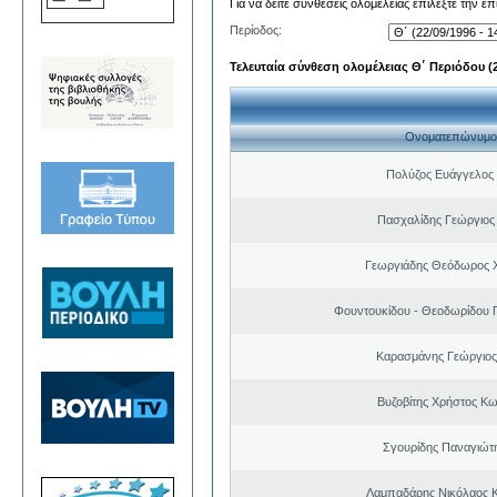
Για να δείτε συνθέσεις ολομέλειας επιλέξτε την ε
Περίοδος:
Τελευταία σύνθεση ολομέλειας Θ΄ Περιόδου (22
Ονοματεπώνυμο
Πολύζος Ευάγγελος
Πασχαλίδης Γεώργιος
Γεωργιάδης Θεόδωρος 
Φουντουκίδου - Θεοδωρίδου 
Καρασμάνης Γεώργιος
Βυζοβίτης Χρήστος Κω
Σγουρίδης Παναγιώτ
Λαμπαδάρης Νικόλαος 