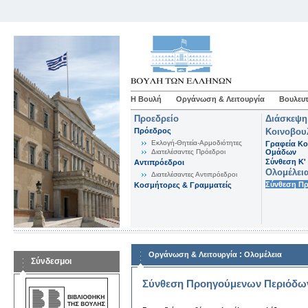
Η Βουλή
Οργάνωση & Λειτουργία
Βουλευτ
Προεδρείο
Διάσκεψη
Πρόεδρος
Κοινοβου
Εκλογή-Θητεία-Αρμοδιότητες
Γραφεία Κο
Διατελέσαντες Πρόεδροι
Ομάδων
Σύνθεση K'
Αντιπρόεδροι
Ολομέλει
Διατελέσαντες Αντιπρόεδροι
Σύνθεση Π
Κοσμήτορες & Γραμματείς
:
Οργάνωση & Λειτουργία
Ολομέλεια
Σύνδεσμοι
Σύνθεση Προηγούμενων Περιόδω