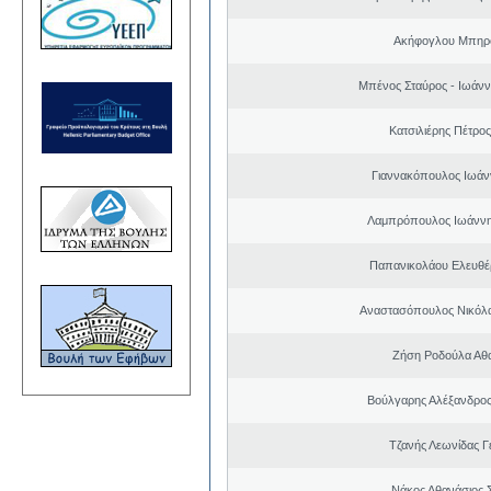
Ακήφογλου Μπηρό
Μπένος Σταύρος - Ιωάν
Κατσιλιέρης Πέτρο
Γιαννακόπουλος Ιωάν
Λαμπρόπουλος Ιωάννη
Παπανικολάου Ελευθέ
Αναστασόπουλος Νικόλα
Ζήση Ροδούλα Αθ
Βούλγαρης Αλέξανδρο
Τζανής Λεωνίδας Γ
Νάκος Αθανάσιος 