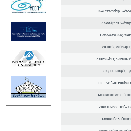
Κωνσταντινίδης Ιωάνν
Σαατσόγλου Ανέστη
Παπαδόπουλος Σταύρ
Δαμιανός Θεόδωρος
Σκανδαλίδης Κωνσταντί
Σφυρίου Κοσμάς Π
Παπανικόλας Βασίλειο
Καραμάριος Αναστάσιο
Ζαμπουνίδης Νικόλαος
Κηπουρός Χρήστος 
Λυμπερακίδης Λεωνίδα