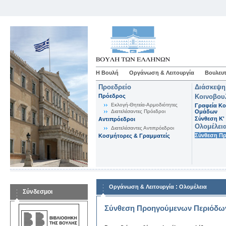
Η Βουλή
Οργάνωση & Λειτουργία
Βουλευτ
Προεδρείο
Διάσκεψη
Πρόεδρος
Κοινοβου
Εκλογή-Θητεία-Αρμοδιότητες
Γραφεία Κο
Διατελέσαντες Πρόεδροι
Ομάδων
Σύνθεση K'
Αντιπρόεδροι
Ολομέλει
Διατελέσαντες Αντιπρόεδροι
Σύνθεση Π
Κοσμήτορες & Γραμματείς
:
Οργάνωση & Λειτουργία
Ολομέλεια
Σύνδεσμοι
Σύνθεση Προηγούμενων Περιόδω