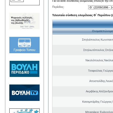
Για να δείτε συνθέσεις ολομέλειας επιλέξτε την ε
Περίοδος:
Τελευταία σύνθεση ολομέλειας Θ΄ Περιόδου (22
Ονοματεπώνυμο
Σπηλιόπουλος Κωνσταντ
Σπηλιωτόπουλος Σπήλι
Νικολόπουλος Νικόλα
Τσαφούλιας Γεώργιο
Αποστολίδης Λουκ
Ακριβάκης Αλέξανδρος
Κατσιμπάρδης Γεώργιος
Μπασιάκος Ευάγγελος