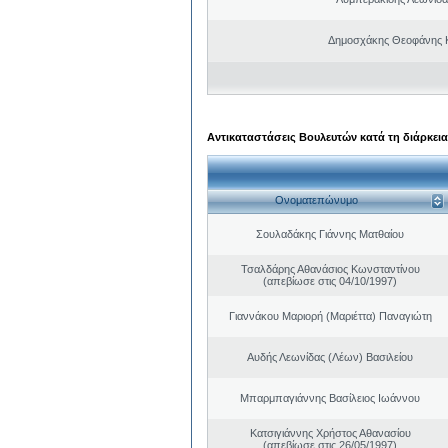
Δημοσχάκης Θεοφάνης 
Αντικαταστάσεις Βουλευτών κατά τη διάρκεια
Ονοματεπώνυμο
Σουλαδάκης Γιάννης Ματθαίου
Τσαλδάρης Αθανάσιος Κωνσταντίνου
(απεβίωσε στις 04/10/1997)
Γιαννάκου Μαριορή (Μαριέττα) Παναγιώτη
Αυδής Λεωνίδας (Λέων) Βασιλείου
Μπαρμπαγιάννης Βασίλειος Ιωάννου
Κατσιγιάννης Χρήστος Αθανασίου
(απεβίωσε στις 26/05/1997)