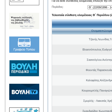
Για να δείτε συνθέσεις ολομέλειας επιλέξτε την ε
Περίοδος:
Τελευταία σύνθεση ολομέλειας Θ΄ Περιόδου (22
Ονοματεπώνυμο
Τζανής Λεωνίδας Γ
Βλασσόπουλος Ευάγγελ
Σαατσόγλου Ανέστη
Φουντάς Παρασκευάς
Καλαφάτης Αλέξανδρ
Κουρουμπλής Παναγιώτη
Σμυρλής - Λιακατάς Χρ
Σκανδαλίδης Κωνσταντί