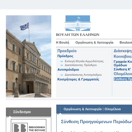
Η Βουλή
Οργάνωση & Λειτουργία
Βουλευτ
Προεδρείο
Διάσκεψη
Πρόεδρος
Κοινοβου
Εκλογή-Θητεία-Αρμοδιότητες
Γραφεία Κο
Διατελέσαντες Πρόεδροι
Ομάδων
Σύνθεση K'
Αντιπρόεδροι
Ολομέλει
Διατελέσαντες Αντιπρόεδροι
Σύνθεση Π
Κοσμήτορες & Γραμματείς
:
Οργάνωση & Λειτουργία
Ολομέλεια
Σύνδεσμοι
Σύνθεση Προηγούμενων Περιόδω