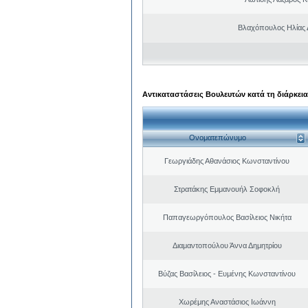
Βλαχόπουλος Ηλίας 
Αντικαταστάσεις Βουλευτών κατά τη διάρκεια
Ονοματεπώνυμο
Γεωργιάδης Αθανάσιος Κωνσταντίνου
Στρατάκης Εμμανουήλ Σοφοκλή
Παπαγεωργόπουλος Βασίλειος Νικήτα
Διαμαντοπούλου Άννα Δημητρίου
Βύζας Βασίλειος - Ευμένης Κωνσταντίνου
Χωρέμης Αναστάσιος Ιωάννη