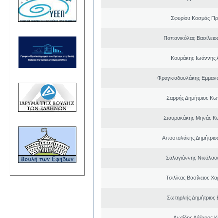
Σφυρίου Κοσμάς Π
Παπανικόλας Βασίλειο
Κουράκης Ιωάννης 
Φραγκιαδουλάκης Εμμαν
Σαρρής Δημήτριος Κω
Σταυρακάκης Μηνάς Κ
Αποστολάκης Δημήτριο
Σαλαγιάννης Νικόλαος
Τσιλίκας Βασίλειος Χ
Σωτηρλής Δημήτριος
Λωτίδης Λάζαρος Κ