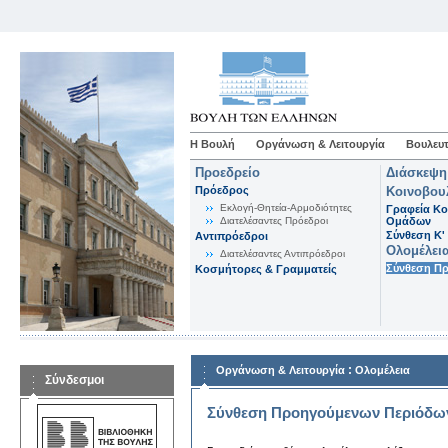
Η Βουλή
Οργάνωση & Λειτουργία
Βουλευτ
Προεδρείο
Διάσκεψη
Πρόεδρος
Κοινοβου
Εκλογή-Θητεία-Αρμοδιότητες
Γραφεία Κο
Διατελέσαντες Πρόεδροι
Ομάδων
Σύνθεση K'
Αντιπρόεδροι
Ολομέλει
Διατελέσαντες Αντιπρόεδροι
Σύνθεση Π
Κοσμήτορες & Γραμματείς
:
Οργάνωση & Λειτουργία
Ολομέλεια
Σύνδεσμοι
Σύνθεση Προηγούμενων Περιόδω