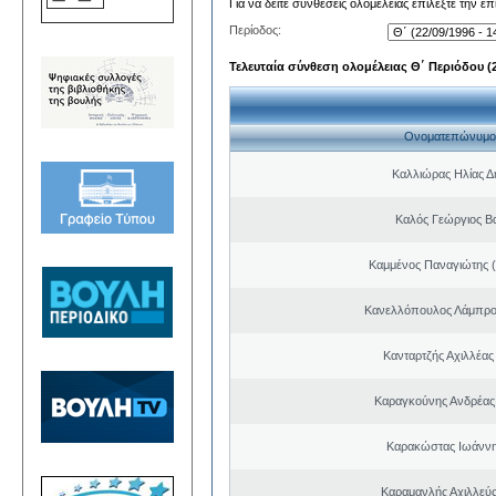
Για να δείτε συνθέσεις ολομέλειας επιλέξτε την ε
Περίοδος:
Τελευταία σύνθεση ολομέλειας Θ΄ Περιόδου (22
Ονοματεπώνυμο
Καλλιώρας Ηλίας Δ
Καλός Γεώργιος Βα
Καμμένος Παναγιώτης (
Κανελλόπουλος Λάμπρο
Κανταρτζής Αχιλλέας
Καραγκούνης Ανδρέας 
Καρακώστας Ιωάννη
Καραμανλής Αχιλλεύς