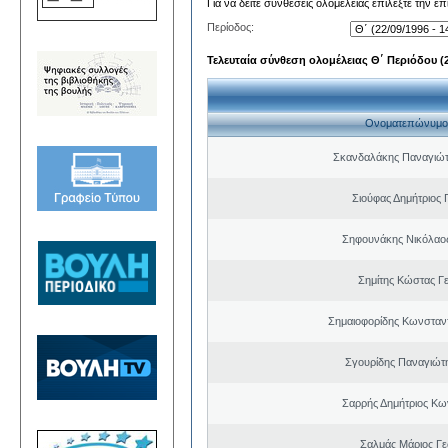
Για να δείτε συνθέσεις ολομέλειας επιλέξτε την ε
Περίοδος:
Τελευταία σύνθεση ολομέλειας Θ΄ Περιόδου (22
Ονοματεπώνυμο
Σκανδαλάκης Παναγιώτ
Σιούφας Δημήτριος 
Σηφουνάκης Νικόλαο
Σημίτης Κώστας Γ
Σημαιοφορίδης Κωνσταντ
Σγουρίδης Παναγιώτ
Σαρρής Δημήτριος Κω
Σαλμάς Μάριος Γ