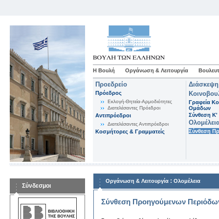
Η Βουλή
Οργάνωση & Λειτουργία
Βουλευτ
Προεδρείο
Διάσκεψη
Πρόεδρος
Κοινοβου
Εκλογή-Θητεία-Αρμοδιότητες
Γραφεία Κο
Διατελέσαντες Πρόεδροι
Ομάδων
Σύνθεση K'
Αντιπρόεδροι
Ολομέλει
Διατελέσαντες Αντιπρόεδροι
Σύνθεση Π
Κοσμήτορες & Γραμματείς
:
Οργάνωση & Λειτουργία
Ολομέλεια
Σύνδεσμοι
Σύνθεση Προηγούμενων Περιόδω