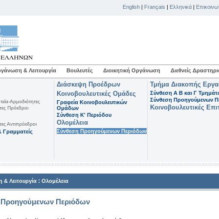
English
|
Français
|
Ελληνικά
|
Επικοινω
γάνωση & Λειτουργία
Βουλευτές
Διοικητική Οργάνωση
Διεθνείς Δραστηρι
Διάσκεψη Προέδρων
Τμήμα Διακοπής Εργ
Κοινοβουλευτικές Ομάδες
Σύνθεση Α Β και Γ Τμημά
Σύνθεση Προηγούμενων Π
τεία-Αρμοδιότητες
Γραφεία Κοινοβουλευτικών
Κοινοβουλευτικές Επι
τες Πρόεδροι
Ομάδων
Σύνθεση K' Περιόδου
Ολομέλεια
τες Αντιπρόεδροι
Σύνθεση Προηγούμενων Περιόδων
 Γραμματείς
:
 & Λειτουργία
Ολομέλεια
 Προηγούμενων Περιόδων