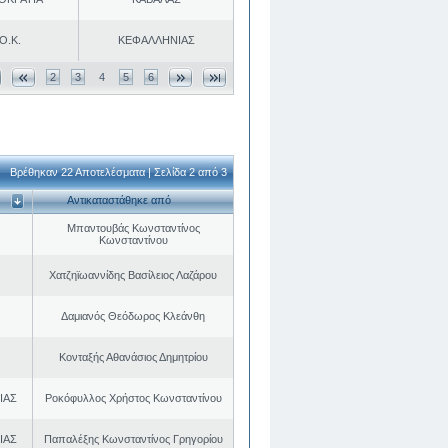
Ο.Κ.
ΚΕΦΑΛΛΗΝΙΑΣ
2
3
4
5
6
Βρέθηκαν 22 Αποτελέσματα | Σελίδα 2 από 3
Αντικαταστάθηκε από
Μπαντουβάς Κωνσταντίνος
Κωνσταντίνου
Χατζηϊωαννίδης Βασίλειος Λαζάρου
Δαμιανός Θεόδωρος Κλεάνθη
Κονταξής Αθανάσιος Δημητρίου
ΙΑΣ
Ροκόφυλλος Χρήστος Κωνσταντίνου
ΙΑΣ
Παπαλέξης Κωνσταντίνος Γρηγορίου