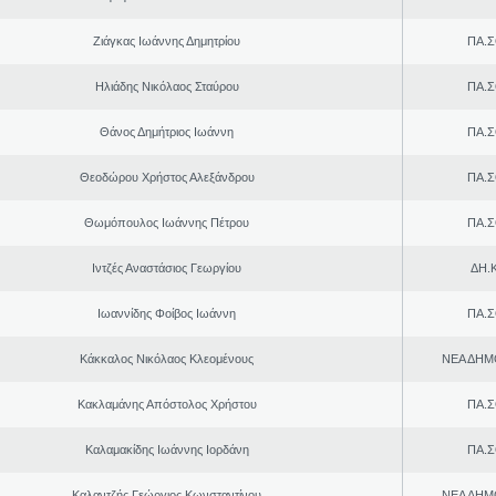
Ζιάγκας Ιωάννης Δημητρίου
ΠΑ.Σ
Ηλιάδης Νικόλαος Σταύρου
ΠΑ.Σ
Θάνος Δημήτριος Ιωάννη
ΠΑ.Σ
Θεοδώρου Χρήστος Αλεξάνδρου
ΠΑ.Σ
Θωμόπουλος Ιωάννης Πέτρου
ΠΑ.Σ
Ιντζές Αναστάσιος Γεωργίου
ΔΗ.Κ
Ιωαννίδης Φοίβος Ιωάννη
ΠΑ.Σ
Κάκκαλος Νικόλαος Κλεομένους
ΝΕΑ ΔΗΜ
Κακλαμάνης Απόστολος Χρήστου
ΠΑ.Σ
Καλαμακίδης Ιωάννης Ιορδάνη
ΠΑ.Σ
Καλαντζής Γεώργιος Κωνσταντίνου
ΝΕΑ ΔΗΜ