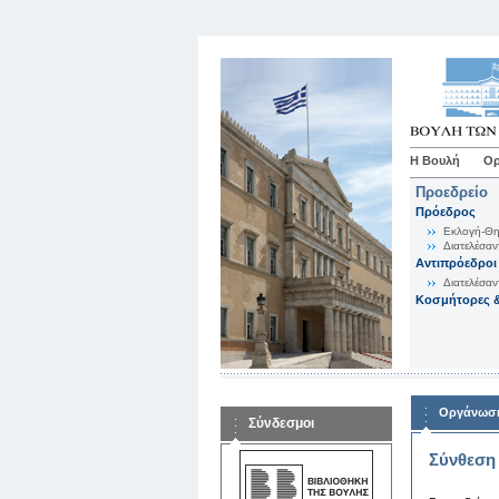
Η Βουλή
Ορ
Προεδρείο
Πρόεδρος
Εκλογή-Θη
Διατελέσαν
Αντιπρόεδροι
Διατελέσαν
Κοσμήτορες &
Οργάνωση
Σύνδεσμοι
Σύνθεση