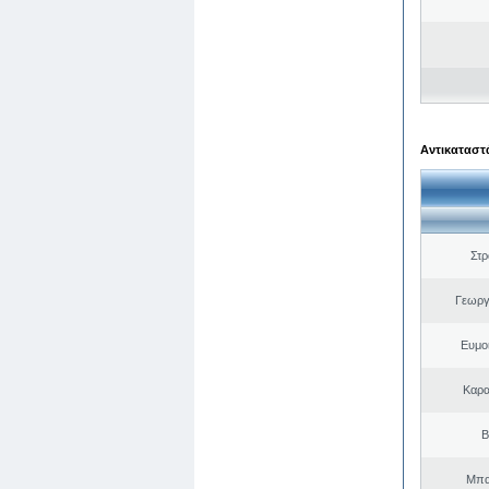
Αντικαταστά
Στ
Γεωργ
Ευμο
Καρα
Β
Μπα