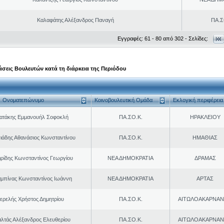
Καλαφάτης Αλέξανδρος Παναγή
ΠΑ.Σ
Εγγραφές: 61 - 80 από 302 - Σελίδες:
σεις Βουλευτών κατά τη διάρκεια της Περιόδου
Ονοματεπώνυμο
Κοινοβουλευτική Ομάδα
Εκλογική περιφέρεια
ρατάκης Εμμανουήλ Σοφοκλή
ΠΑ.ΣΟ.Κ.
ΗΡΑΚΛΕΙΟΥ
ιάδης Αθανάσιος Κωνσταντίνου
ΠΑ.ΣΟ.Κ.
ΗΜΑΘΙΑΣ
ιρίδης Κωνσταντίνος Γεωργίου
ΝΕΑ ΔΗΜΟΚΡΑΤΙΑ
ΔΡΑΜΑΣ
μπίνας Κωνσταντίνος Ιωάννη
ΝΕΑ ΔΗΜΟΚΡΑΤΙΑ
ΑΡΤΑΣ
ερελής Χρήστος Δημητρίου
ΠΑ.ΣΟ.Κ.
ΑΙΤΩΛΟΑΚΑΡΝΑΝ
λτάς Αλέξανδρος Ελευθερίου
ΠΑ.ΣΟ.Κ.
ΑΙΤΩΛΟΑΚΑΡΝΑΝ