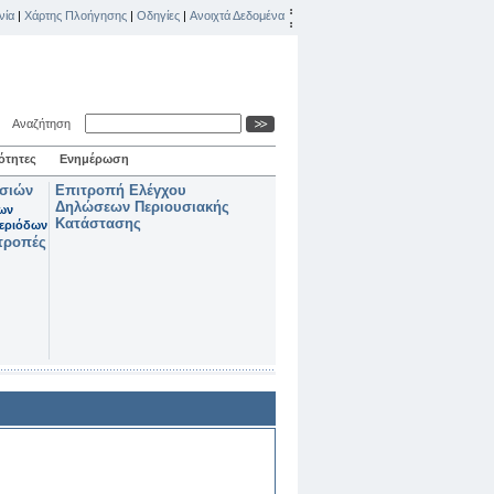
νία
|
Χάρτης Πλοήγησης
|
Οδηγίες
|
Ανοιχτά Δεδομένα
Αναζήτηση
ότητες
Ενημέρωση
ασιών
Επιτροπή Ελέγχου
Δηλώσεων Περιουσιακής
των
Κατάστασης
εριόδων
τροπές