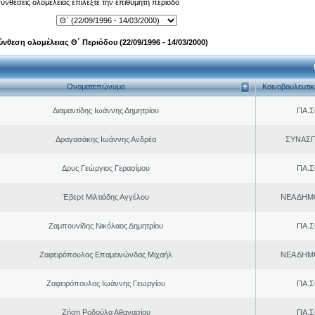
 συνθέσεις ολομέλειας επιλέξτε την επιθυμητή περίοδο
ύνθεση ολομέλειας Θ΄ Περιόδου (22/09/1996 - 14/03/2000)
Ονοματεπώνυμο
Κοινοβουλευτι
Διαμαντίδης Ιωάννης Δημητρίου
ΠΑ.Σ
Δραγασάκης Ιωάννης Ανδρέα
ΣΥΝΑΣ
Δρυς Γεώργιος Γερασίμου
ΠΑ.Σ
Έβερτ Μιλτιάδης Αγγέλου
ΝΕΑ ΔΗΜ
Ζαμπουνίδης Νικόλαος Δημητρίου
ΠΑ.Σ
Ζαφειρόπουλος Επαμεινώνδας Μιχαήλ
ΝΕΑ ΔΗΜ
Ζαφειρόπουλος Ιωάννης Γεωργίου
ΠΑ.Σ
Ζήση Ροδούλα Αθανασίου
ΠΑ.Σ