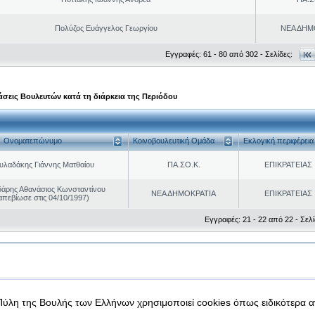
Πολύζος Ευάγγελος Γεωργίου
ΝΕΑ ΔΗΜ
Εγγραφές: 61 - 80 από 302 - Σελίδες:
σεις Βουλευτών κατά τη διάρκεια της Περιόδου
Ονοματεπώνυμο
Κοινοβουλευτική Ομάδα
Εκλογική περιφέρεια
υλαδάκης Γιάννης Ματθαίου
ΠΑ.ΣΟ.Κ.
ΕΠΙΚΡΑΤΕΙΑΣ
άρης Αθανάσιος Κωνσταντίνου
ΝΕΑ ΔΗΜΟΚΡΑΤΙΑ
ΕΠΙΚΡΑΤΕΙΑΣ
απεβίωσε στις 04/10/1997)
Εγγραφές: 21 - 22 από 22 - Σελί
|
|
 δεδομένα
Ασφάλεια & Πρόσβαση
Πύλη της Βουλής των Ελλήνων χρησιμοποιεί cookies όπως ειδικότερα 