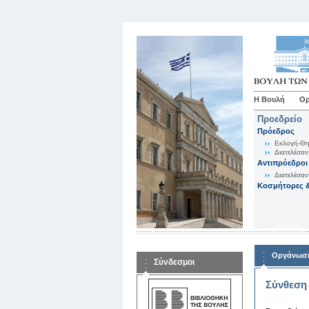
Η Βουλή
Ορ
Προεδρείο
Πρόεδρος
Εκλογή-Θη
Διατελέσαν
Αντιπρόεδροι
Διατελέσαν
Κοσμήτορες &
Οργάνωση
Σύνδεσμοι
Σύνθεση