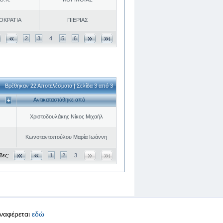
ΟΚΡΑΤΙΑ
ΠΙΕΡΙΑΣ
2
3
4
5
6
Βρέθηκαν 22 Αποτελέσματα | Σελίδα 3 από 3
Αντικαταστάθηκε από
Χριστοδουλάκης Νίκος Μιχαήλ
Κωνσταντοπούλου Μαρία Ιωάννη
δες:
1
2
3
αναφέρεται
εδώ