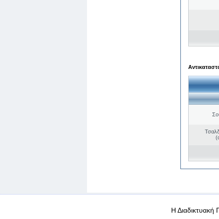
Αντικαταστά
Σο
Τσαλδ
(
WEB-Mail
WEB-Apps
|
|
|
Όροι χρήσης
Προσωπικά
Η Διαδικτυακή 