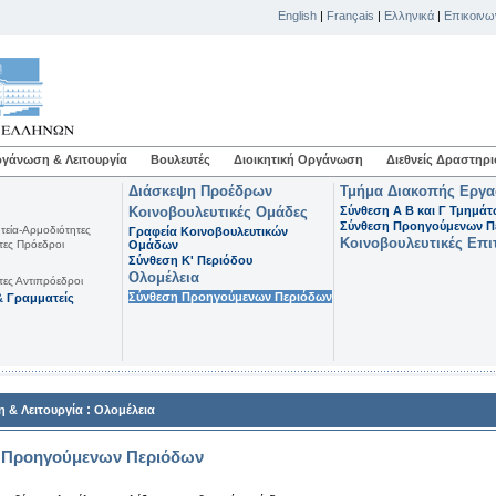
English
|
Français
|
Ελληνικά
|
Επικοινω
γάνωση & Λειτουργία
Βουλευτές
Διοικητική Οργάνωση
Διεθνείς Δραστηρι
Διάσκεψη Προέδρων
Τμήμα Διακοπής Εργ
Κοινοβουλευτικές Ομάδες
Σύνθεση Α Β και Γ Τμημά
Σύνθεση Προηγούμενων Π
τεία-Αρμοδιότητες
Γραφεία Κοινοβουλευτικών
Κοινοβουλευτικές Επι
τες Πρόεδροι
Ομάδων
Σύνθεση K' Περιόδου
Ολομέλεια
τες Αντιπρόεδροι
Σύνθεση Προηγούμενων Περιόδων
 Γραμματείς
:
 & Λειτουργία
Ολομέλεια
 Προηγούμενων Περιόδων