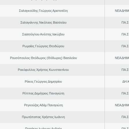
Σαλαγκούδης Γεώργιος Αριστοτέλη
ΝΕΑ ΔΗΜ
Σαλαγιάννης Νικόλαος Βασιλείου
ΠΑ.Σ
Σαατσόγλου Ανέστης Ιακώβου
ΠΑ.Σ
Ρωμαίος Γεώργιος Θεοδώρου
ΠΑ.Σ
Ρουσόπουλος Θεόδωρος (Θόδωρος) Βασιλείου
ΝΕΑ ΔΗΜ
Ροκόφυλλος Χρήστος Κωνσταντίνου
ΠΑ.Σ
Ρόκος Γεώργιος Δημητρίου
ΔΗ.Κ
Ρέππας Δημήτριος Παναγιώτη
ΠΑ.Σ
Ρεγκούζας Αδάμ Παναγιώτη
ΝΕΑ ΔΗΜ
Πρωτόπαπας Χρήστος Ιωάννη
ΠΑ.Σ
Ποττάκης Ιωάννης Ανδρέα
ΠΑ.Σ