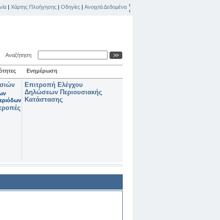
νία
|
Χάρτης Πλοήγησης
|
Οδηγίες
|
Ανοιχτά Δεδομένα
Αναζήτηση
ότητες
Ενημέρωση
ασιών
Επιτροπή Ελέγχου
Δηλώσεων Περιουσιακής
των
Κατάστασης
εριόδων
τροπές