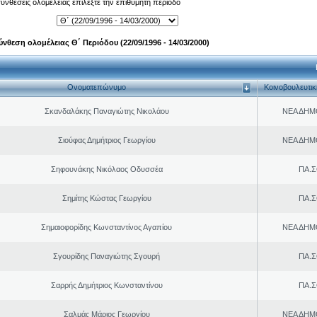
 συνθέσεις ολομέλειας επιλέξτε την επιθυμητή περίοδο
ύνθεση ολομέλειας Θ΄ Περιόδου (22/09/1996 - 14/03/2000)
Ονοματεπώνυμο
Κοινοβουλευτι
Σκανδαλάκης Παναγιώτης Νικολάου
ΝΕΑ ΔΗΜ
Σιούφας Δημήτριος Γεωργίου
ΝΕΑ ΔΗΜ
Σηφουνάκης Νικόλαος Οδυσσέα
ΠΑ.Σ
Σημίτης Κώστας Γεωργίου
ΠΑ.Σ
Σημαιοφορίδης Κωνσταντίνος Αγαπίου
ΝΕΑ ΔΗΜ
Σγουρίδης Παναγιώτης Σγουρή
ΠΑ.Σ
Σαρρής Δημήτριος Κωνσταντίνου
ΠΑ.Σ
Σαλμάς Μάριος Γεωργίου
ΝΕΑ ΔΗΜ