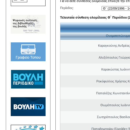
Για να δείτε συνθέσεις ολομέλειας επιλέξτε την ε
Περίοδος:
Τελευταία σύνθεση ολομέλειας Θ΄ Περιόδου (22
Ονοματεπώνυμο
Καραγκούνης Ανδρέας 
Αλεξόπουλος Γεώργι
Καρακώστας Ιωάννη
Ροκόφυλλος Χρήστος Κ
Παπαλέξης Κωνσταντίν
Θωμόπουλος Ιωάννη
Σωτηρόπουλος Βασίλει
Παπαδημητρίου Ελισάβετ (