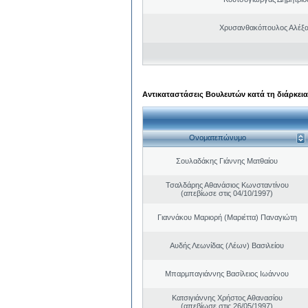
Χρυσανθακόπουλος Αλέξα
Αντικαταστάσεις Βουλευτών κατά τη διάρκεια
Ονοματεπώνυμο
Σουλαδάκης Γιάννης Ματθαίου
Τσαλδάρης Αθανάσιος Κωνσταντίνου
(απεβίωσε στις 04/10/1997)
Γιαννάκου Μαριορή (Μαριέττα) Παναγιώτη
Αυδής Λεωνίδας (Λέων) Βασιλείου
Μπαρμπαγιάννης Βασίλειος Ιωάννου
Κατσιγιάννης Χρήστος Αθανασίου
(απεβίωσε στις 26/05/1997)