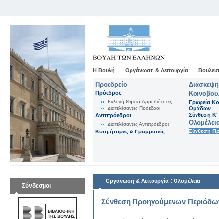
Η Βουλή
Οργάνωση & Λειτουργία
Βουλευτ
Προεδρείο
Διάσκεψη
Πρόεδρος
Κοινοβου
Εκλογή-Θητεία-Αρμοδιότητες
Γραφεία Κο
Διατελέσαντες Πρόεδροι
Ομάδων
Σύνθεση K'
Αντιπρόεδροι
Ολομέλει
Διατελέσαντες Αντιπρόεδροι
Σύνθεση Π
Κοσμήτορες & Γραμματείς
:
Οργάνωση & Λειτουργία
Ολομέλεια
Σύνδεσμοι
Σύνθεση Προηγούμενων Περιόδω