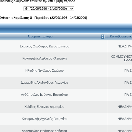
 συνθέσεις ολομέλειας επιλέξτε την επιθυμητή περίοδο
ύνθεση ολομέλειας Θ΄ Περιόδου (22/09/1996 - 14/03/2000)
Ονοματεπώνυμο
Κοινοβουλευτι
Σκρέκας Θεόδωρος Κωνσταντίνου
ΝΕΑ ΔΗΜ
ΚΟΜΜΟΥΝΙΣ
Κανταρτζής Αχιλλέας Κλεομένη
ΕΛΛ
Ηλιάδης Νικόλαος Σταύρου
ΠΑ.Σ
Δαμιανίδης Αλέξανδρος Γεωργίου
ΠΑ.Σ
Ανθόπουλος Ιωάννης Ευσταθίου
ΠΑ.Σ
Χαϊτίδης Ευγένιος Δημητρίου
ΝΕΑ ΔΗΜ
Καραμανλής Αχιλλεύς Γεωργίου
ΝΕΑ ΔΗΜ
Λεονταρίδης Θεόφιλος Χρήστου
ΝΕΑ ΔΗΜ