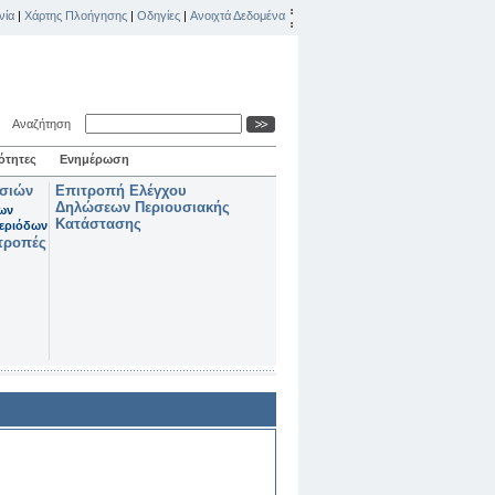
νία
|
Χάρτης Πλοήγησης
|
Οδηγίες
|
Ανοιχτά Δεδομένα
Αναζήτηση
ότητες
Ενημέρωση
ασιών
Επιτροπή Ελέγχου
Δηλώσεων Περιουσιακής
των
Κατάστασης
εριόδων
τροπές