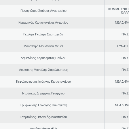
ΚΟΜΜΟΥΝΙΣ
Παναγιώτου Σταύρος Αναστασίου
ΕΛΛ
Καραμηνάς Κωνσταντίνος Αντωνίου
ΝΕΑ ΔΗΜ
Γκαλήπ Γκαλήπ Σαμπαχεδίν
ΠΑ.Σ
Μουσταφά Μουσταφά Μεμέτ
ΣΥΝΑΣ
Δαμιανίδης Χαράλαμπος Παύλου
ΠΑ.Σ
Λουκάκης Μανώλης Χαραλάμπους
ΠΑ.Σ
Κεφαλογιάννης Ιωάννης Κωνσταντίνου
ΝΕΑ ΔΗΜ
Ντούσκας Δημήτριος Γεωργίου
ΠΑ.Σ
Τρυφωνίδης Γεώργιος Παναγιώτη
ΝΕΑ ΔΗΜ
Τσερτικίδης Παντελής Αναστασίου
ΠΑ.Σ
Αρσένη Μαρία Ηλία
ΠΑ.Σ