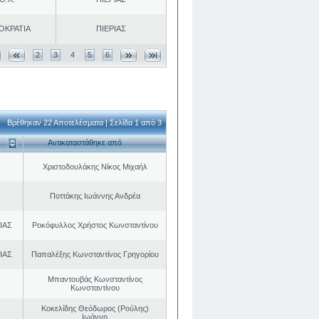
ΟΚΡΑΤΙΑ
ΠΙΕΡΙΑΣ
2
3
4
5
6
Βρέθηκαν 22 Αποτελέσματα | Σελίδα 1 από 3
Αντικαταστάθηκε από
Χριστοδουλάκης Νίκος Μιχαήλ
Ποττάκης Ιωάννης Ανδρέα
ΙΑΣ
Ροκόφυλλος Χρήστος Κωνσταντίνου
ΙΑΣ
Παπαλέξης Κωνσταντίνος Γρηγορίου
Μπαντουβάς Κωνσταντίνος
Κωνσταντίνου
Κοκελίδης Θεόδωρος (Ρούλης)
Ιωάννη