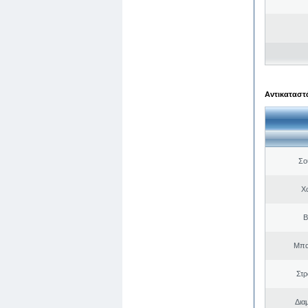
Αντικαταστά
Σο
Χ
Β
Μπα
Στ
Δια