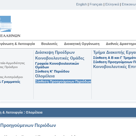
English
|
Français
|
Ελληνικά
|
Επικοινω
γάνωση & Λειτουργία
Βουλευτές
Διοικητική Οργάνωση
Διεθνείς Δραστηρι
Διάσκεψη Προέδρων
Τμήμα Διακοπής Εργ
Κοινοβουλευτικές Ομάδες
Σύνθεση Α Β και Γ Τμημά
Σύνθεση Προηγούμενων Π
τεία-Αρμοδιότητες
Γραφεία Κοινοβουλευτικών
Κοινοβουλευτικές Επι
τες Πρόεδροι
Ομάδων
Σύνθεση K' Περιόδου
Ολομέλεια
τες Αντιπρόεδροι
Σύνθεση Προηγούμενων Περιόδων
 Γραμματείς
:
 & Λειτουργία
Ολομέλεια
 Προηγούμενων Περιόδων