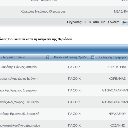
Κάκκαλος Νικόλαος Κλεομένους
ΝΕΑ ΔΗΜ
Εγγραφές: 61 - 80 από 302 - Σελίδες:
σεις Βουλευτών κατά τη διάρκεια της Περιόδου
Ονοματεπώνυμο
Κοινοβουλευτική Ομάδα
Εκλογική περιφέρεια
υλαδάκης Γιάννης Ματθαίου
ΠΑ.ΣΟ.Κ.
ΕΠΙΚΡΑΤΕΙΑΣ
ωρέμης Αναστάσιος Ιωάννη
ΠΑ.ΣΟ.Κ.
ΚΟΡΙΝΘΙΑΣ
ερελής Χρήστος Δημητρίου
ΠΑ.ΣΟ.Κ.
ΑΙΤΩΛΟΑΚΑΡΝΑΝ
λτάς Αλέξανδρος Ελευθερίου
ΠΑ.ΣΟ.Κ.
ΑΙΤΩΛΟΑΚΑΡΝΑΝ
ρατάκης Εμμανουήλ Σοφοκλή
ΠΑ.ΣΟ.Κ.
ΗΡΑΚΛΕΙΟΥ
μαντοπούλου Άννα Δημητρίου
ΠΑ.ΣΟ.Κ.
ΚΟΖΑΝΗΣ