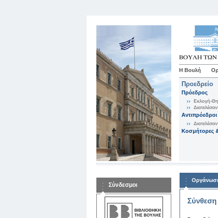
Η Βουλή
Ορ
Προεδρείο
Πρόεδρος
Εκλογή-Θη
Διατελέσαν
Αντιπρόεδροι
Διατελέσαν
Κοσμήτορες &
Οργάνωση
Σύνδεσμοι
Σύνθεση