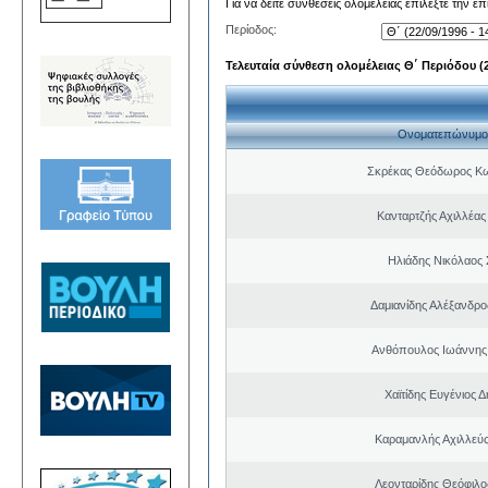
Για να δείτε συνθέσεις ολομέλειας επιλέξτε την ε
Περίοδος:
Τελευταία σύνθεση ολομέλειας Θ΄ Περιόδου (22
Ονοματεπώνυμο
Σκρέκας Θεόδωρος Κω
Κανταρτζής Αχιλλέας
Ηλιάδης Νικόλαος 
Δαμιανίδης Αλέξανδρο
Ανθόπουλος Ιωάννης
Χαϊτίδης Ευγένιος Δ
Καραμανλής Αχιλλεύς
Λεονταρίδης Θεόφιλο