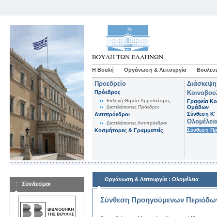
Η Βουλή
Οργάνωση & Λειτουργία
Βουλευτ
Προεδρείο
Διάσκεψη
Πρόεδρος
Κοινοβου
Εκλογή-Θητεία-Αρμοδιότητες
Γραφεία Κο
Διατελέσαντες Πρόεδροι
Ομάδων
Σύνθεση K'
Αντιπρόεδροι
Ολομέλει
Διατελέσαντες Αντιπρόεδροι
Σύνθεση Π
Κοσμήτορες & Γραμματείς
:
Οργάνωση & Λειτουργία
Ολομέλεια
Σύνδεσμοι
Σύνθεση Προηγούμενων Περιόδω