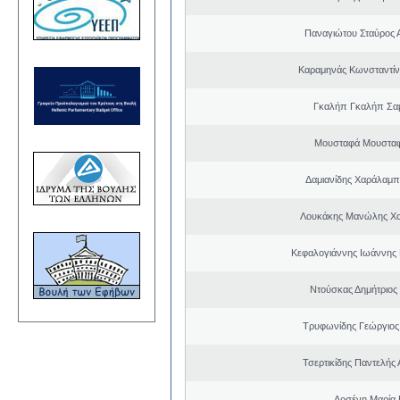
Παναγιώτου Σταύρος 
Καραμηνάς Κωνσταντίν
Γκαλήπ Γκαλήπ Σα
Μουσταφά Μουσταφ
Δαμιανίδης Χαράλαμ
Λουκάκης Μανώλης Χ
Κεφαλογιάννης Ιωάννης
Ντούσκας Δημήτριος
Τρυφωνίδης Γεώργιος
Τσερτικίδης Παντελής
Αρσένη Μαρία 