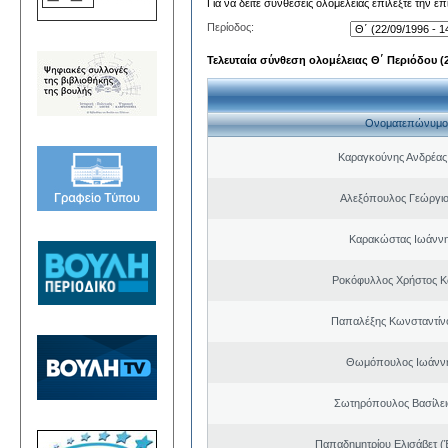
Για να δείτε συνθέσεις ολομέλειας επιλέξτε την ε
Περίοδος:
Τελευταία σύνθεση ολομέλειας Θ΄ Περιόδου (22
Ονοματεπώνυμο
Καραγκούνης Ανδρέας 
Αλεξόπουλος Γεώργι
Καρακώστας Ιωάννη
Ροκόφυλλος Χρήστος Κ
Παπαλέξης Κωνσταντίν
Θωμόπουλος Ιωάννη
Σωτηρόπουλος Βασίλει
Παπαδημητρίου Ελισάβετ (