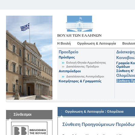
Η Βουλή
Οργάνωση & Λειτουργία
Βουλευτ
Προεδρείο
Διάσκεψη
Πρόεδρος
Κοινοβου
Εκλογή-Θητεία-Αρμοδιότητες
Γραφεία Κο
Διατελέσαντες Πρόεδροι
Ομάδων
Σύνθεση K'
Αντιπρόεδροι
Ολομέλει
Διατελέσαντες Αντιπρόεδροι
Σύνθεση Π
Κοσμήτορες & Γραμματείς
:
Οργάνωση & Λειτουργία
Ολομέλεια
Σύνδεσμοι
Σύνθεση Προηγούμενων Περιόδω