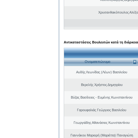
Χρυσανθακόπουλος Αλέξα
Αντικαταστάσεις Βουλευτών κατά τη διάρκεια
Ονοματεπώνυμο
Αυδής Λεωνίδας (Λέων) Βασιλείου
Βερελής Χρήστος Δημητρίου
Βύζας Βασίλειος - Ευμένης Κωνσταντίνου
Γαρουφαλιάς Γεώργιος Βασιλείου
Γεωργιάδης Αθανάσιος Κωνσταντίνου
Γιαννάκου Μαριορή (Μαριέττα) Παναγιώτη