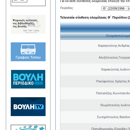
Για να δείτε συνθέσεις ολομέλειας επιλέξτε την ε
Περίοδος:
Τελευταία σύνθεση ολομέλειας Θ΄ Περιόδου (22
Ονοματεπώνυμο
Καραγκούνης Ανδρέας 
Αλεξόπουλος Γεώργι
Καρακώστας Ιωάννη
Ροκόφυλλος Χρήστος Κ
Παπαλέξης Κωνσταντίν
Θωμόπουλος Ιωάννη
Σωτηρόπουλος Βασίλει
Παπαδημητρίου Ελισάβετ (