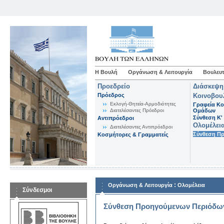
Η Βουλή
Οργάνωση & Λειτουργία
Βουλευτ
Προεδρείο
Διάσκεψη
Πρόεδρος
Κοινοβου
Εκλογή-Θητεία-Αρμοδιότητες
Γραφεία Κο
Διατελέσαντες Πρόεδροι
Ομάδων
Σύνθεση K'
Αντιπρόεδροι
Ολομέλει
Διατελέσαντες Αντιπρόεδροι
Σύνθεση Π
Κοσμήτορες & Γραμματείς
:
Οργάνωση & Λειτουργία
Ολομέλεια
Σύνδεσμοι
Σύνθεση Προηγούμενων Περιόδω