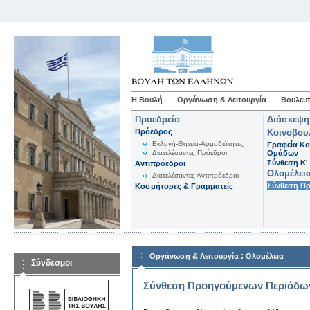
Η Βουλή
Οργάνωση & Λειτουργία
Βουλευτ
Προεδρείο
Διάσκεψη
Πρόεδρος
Κοινοβου
Εκλογή-Θητεία-Αρμοδιότητες
Γραφεία Κο
Διατελέσαντες Πρόεδροι
Ομάδων
Σύνθεση K'
Αντιπρόεδροι
Ολομέλει
Διατελέσαντες Αντιπρόεδροι
Σύνθεση Π
Κοσμήτορες & Γραμματείς
:
Οργάνωση & Λειτουργία
Ολομέλεια
Σύνδεσμοι
Σύνθεση Προηγούμενων Περιόδω