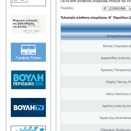
Για να δείτε συνθέσεις ολομέλειας επιλέξτε την ε
Περίοδος:
Τελευταία σύνθεση ολομέλειας Θ΄ Περιόδου (22
Ονοματεπώνυμο
Νιώτης Γρηγόριος Δ
Διαμαντίδης Ιωάννης
Κρητικός Παναγιώτης
Καψής Γιάννης Π
Λάλος Κανέλλος 
Αράπης Ιωάννης Αν
Νεράντζης Αναστάσιος
Πάγκαλος Θεόδωρος