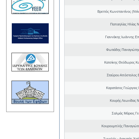
Βρεττός Κωνσταντίνος (Ντί
Παπαηλίας Ηλίας Ν
Γιαννάκης Ιωάννης Ε
Φωτιάδης Παναγιώτη
Κατσίκης Θεόδωρος Κ
Σταύρου Απόστολος 
Καρατάσος Γεώργιος
Κουρής Λεωνίδας 
Σαλμάς Μάριος Γ
Κουρουμπλής Παναγιώτη
Σμυρλής - Λιακατάς Χρ