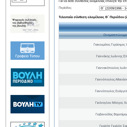
Για να δείτε συνθέσεις ολομέλειας επιλέξτε την ε
Περίοδος:
Τελευταία σύνθεση ολομέλειας Θ΄ Περιόδου (22
Ονοματεπώνυμο
Γιακουμάτος Γεράσιμος
Γιαννάκης Ιωάννης Ε
Γιαννακόπουλος Ιωάν
Γιαννόπουλος Αθανάσ
Γιαννόπουλος Ευάγγελ
Γικόνογλου Μόσχος Χ
Γιοβανούδας Βαρσάμη
Γκαλήπ Γκαλήπ Σα