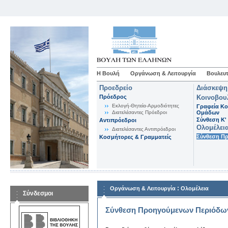
Η Βουλή
Οργάνωση & Λειτουργία
Βουλευτ
Προεδρείο
Διάσκεψη
Πρόεδρος
Κοινοβου
Εκλογή-Θητεία-Αρμοδιότητες
Γραφεία Κο
Διατελέσαντες Πρόεδροι
Ομάδων
Σύνθεση K'
Αντιπρόεδροι
Ολομέλει
Διατελέσαντες Αντιπρόεδροι
Σύνθεση Π
Κοσμήτορες & Γραμματείς
:
Οργάνωση & Λειτουργία
Ολομέλεια
Σύνδεσμοι
Σύνθεση Προηγούμενων Περιόδω