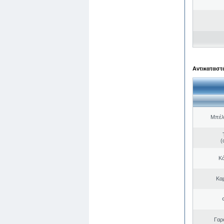
Αντικαταστά
Μπέλ
(
Κό
Κα
Γαρ