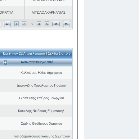
ΟΚΡΑΤΙΑ
ΑΙΤΩΛΟΑΚΑΡΝΑΝΙΑΣ
1
2
3
4
5
Βρέθηκαν 22 Αποτελέσματα | Σελίδα 1 από 3
Αντικαταστάθηκε από
Καλλιώρας Ηλίας Δημητρίου
Δαμιανίδης Χαράλαμπος Παύλου
Σκοπελίτης Σταύρος Γεωργίου
Κοκκίνης Νικόλαος Εμμανουήλ
Στάθης Θεόδωρος Χρήστου
Παπαδημόπουλος Ιωάννης Δημητρίου