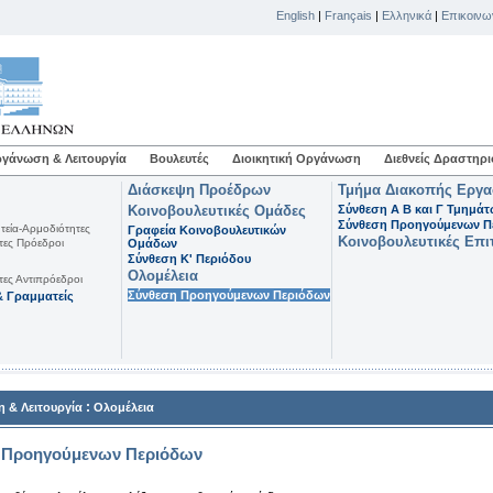
English
|
Français
|
Ελληνικά
|
Επικοινω
γάνωση & Λειτουργία
Βουλευτές
Διοικητική Οργάνωση
Διεθνείς Δραστηρι
Διάσκεψη Προέδρων
Τμήμα Διακοπής Εργ
Κοινοβουλευτικές Ομάδες
Σύνθεση Α Β και Γ Τμημά
Σύνθεση Προηγούμενων Π
τεία-Αρμοδιότητες
Γραφεία Κοινοβουλευτικών
Κοινοβουλευτικές Επι
τες Πρόεδροι
Ομάδων
Σύνθεση K' Περιόδου
Ολομέλεια
τες Αντιπρόεδροι
Σύνθεση Προηγούμενων Περιόδων
 Γραμματείς
:
 & Λειτουργία
Ολομέλεια
 Προηγούμενων Περιόδων