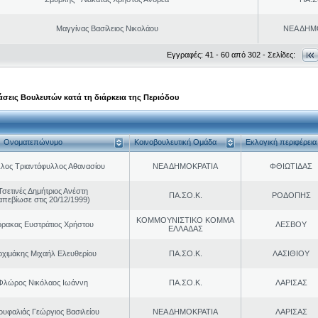
Μαγγίνας Βασίλειος Νικολάου
ΝΕΑ ΔΗΜ
Εγγραφές: 41 - 60 από 302 - Σελίδες:
σεις Βουλευτών κατά τη διάρκεια της Περιόδου
Ονοματεπώνυμο
Κοινοβουλευτική Ομάδα
Εκλογική περιφέρεια
λος Τριαντάφυλλος Αθανασίου
ΝΕΑ ΔΗΜΟΚΡΑΤΙΑ
ΦΘΙΩΤΙΔΑΣ
Τσετινές Δημήτριος Ανέστη
ΠΑ.ΣΟ.Κ.
ΡΟΔΟΠΗΣ
απεβίωσε στις 20/12/1999)
ΚΟΜΜΟΥΝΙΣΤΙΚΟ ΚΟΜΜΑ
ρακας Ευστράτιος Χρήστου
ΛΕΣΒΟΥ
ΕΛΛΑΔΑΣ
ρχιμάκης Μιχαήλ Ελευθερίου
ΠΑ.ΣΟ.Κ.
ΛΑΣΙΘΙΟΥ
Φλώρος Νικόλαος Ιωάννη
ΠΑ.ΣΟ.Κ.
ΛΑΡΙΣΑΣ
ουφαλιάς Γεώργιος Βασιλείου
ΝΕΑ ΔΗΜΟΚΡΑΤΙΑ
ΛΑΡΙΣΑΣ