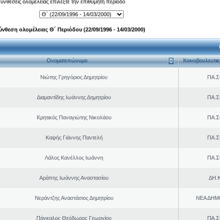
 συνθέσεις ολομέλειας επιλέξτε την επιθυμητή περίοδο
ύνθεση ολομέλειας Θ΄ Περιόδου (22/09/1996 - 14/03/2000)
Ονοματεπώνυμο
Κοινοβουλευτι
Νιώτης Γρηγόριος Δημητρίου
ΠΑ.Σ
Διαμαντίδης Ιωάννης Δημητρίου
ΠΑ.Σ
Κρητικός Παναγιώτης Νικολάου
ΠΑ.Σ
Καψής Γιάννης Παντελή
ΠΑ.Σ
Λάλος Κανέλλος Ιωάννη
ΠΑ.Σ
Αράπης Ιωάννης Αναστασίου
ΔΗ.Κ
Νεράντζης Αναστάσιος Δημητρίου
ΝΕΑ ΔΗΜ
Πάγκαλος Θεόδωρος Γεωργίου
ΠΑ.Σ