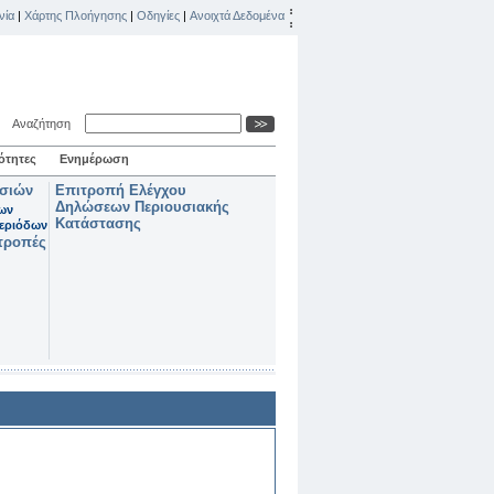
νία
|
Χάρτης Πλοήγησης
|
Οδηγίες
|
Ανοιχτά Δεδομένα
Αναζήτηση
ότητες
Ενημέρωση
ασιών
Επιτροπή Ελέγχου
Δηλώσεων Περιουσιακής
των
Κατάστασης
εριόδων
τροπές