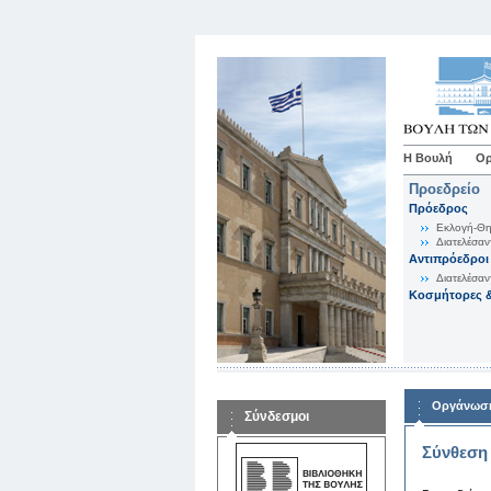
Η Βουλή
Ορ
Προεδρείο
Πρόεδρος
Εκλογή-Θη
Διατελέσαν
Αντιπρόεδροι
Διατελέσαν
Κοσμήτορες &
Οργάνωση
Σύνδεσμοι
Σύνθεση