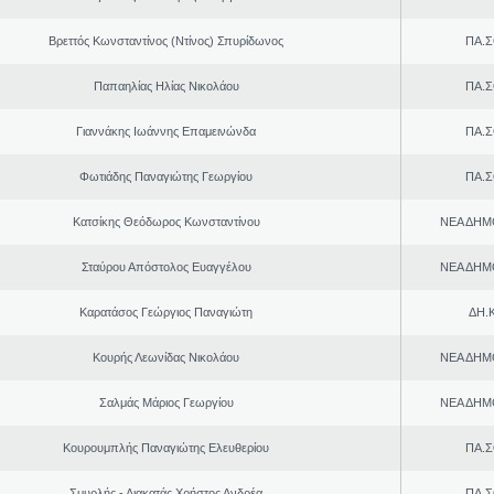
Βρεττός Κωνσταντίνος (Ντίνος) Σπυρίδωνος
ΠΑ.Σ
Παπαηλίας Ηλίας Νικολάου
ΠΑ.Σ
Γιαννάκης Ιωάννης Επαμεινώνδα
ΠΑ.Σ
Φωτιάδης Παναγιώτης Γεωργίου
ΠΑ.Σ
Κατσίκης Θεόδωρος Κωνσταντίνου
ΝΕΑ ΔΗΜ
Σταύρου Απόστολος Ευαγγέλου
ΝΕΑ ΔΗΜ
Καρατάσος Γεώργιος Παναγιώτη
ΔΗ.Κ
Κουρής Λεωνίδας Νικολάου
ΝΕΑ ΔΗΜ
Σαλμάς Μάριος Γεωργίου
ΝΕΑ ΔΗΜ
Κουρουμπλής Παναγιώτης Ελευθερίου
ΠΑ.Σ
Σμυρλής - Λιακατάς Χρήστος Ανδρέα
ΠΑ.Σ