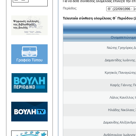
Για να δείτε συνθέσεις ολομέλειας επιλέξτε την ε
Περίοδος:
Τελευταία σύνθεση ολομέλειας Θ΄ Περιόδου (22
Ονοματεπώνυμο
Νιώτης Γρηγόριος Δ
Διαμαντίδης Ιωάννης
Κρητικός Παναγιώτης
Καψής Γιάννης Π
Λάλος Κανέλλος 
Ηλιάδης Νικόλαος 
Δαμιανίδης Αλέξανδρο
Ανθόπουλος Ιωάννης