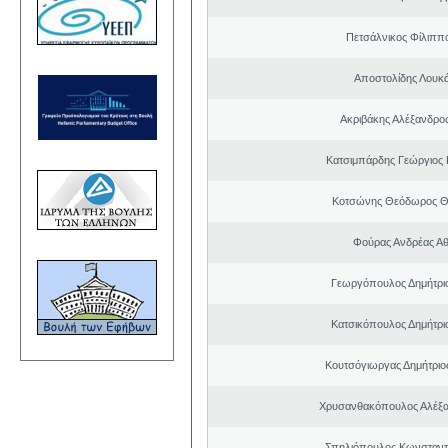
Πετσάλνικος Φίλιππ
Αποστολίδης Λουκ
Ακριβάκης Αλέξανδρος
Κατσιμπάρδης Γεώργιος
Κοτσώνης Θεόδωρος 
Φούρας Ανδρέας Α
Γεωργόπουλος Δημήτρι
Κατσικόπουλος Δημήτρι
Κουτσόγιωργας Δημήτρι
Χρυσανθακόπουλος Αλέξα
Σπηλιόπουλος Κωνσταντ