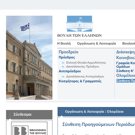
Η Βουλή
Οργάνωση & Λειτουργία
Βουλευτ
Προεδρείο
Διάσκεψη
Πρόεδρος
Κοινοβου
Εκλογή-Θητεία-Αρμοδιότητες
Γραφεία Κο
Διατελέσαντες Πρόεδροι
Ομάδων
Σύνθεση K'
Αντιπρόεδροι
Ολομέλει
Διατελέσαντες Αντιπρόεδροι
Σύνθεση Π
Κοσμήτορες & Γραμματείς
:
Οργάνωση & Λειτουργία
Ολομέλεια
Σύνδεσμοι
Σύνθεση Προηγούμενων Περιόδω