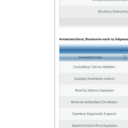
Βενιζέλος Ευάγγελος
Αντικαταστάσεις Βουλευτών κατά τη διάρκεια
Ονοματεπώνυμο
Σουλαδάκης Γιάννης Ματθαίου
Χωρέμης Αναστάσιος Ιωάννη
Βερελής Χρήστος Δημητρίου
Μπαλτάς Αλέξανδρος Ελευθερίου
Στρατάκης Εμμανουήλ Σοφοκλή
Διαμαντοπούλου Άννα Δημητρίου