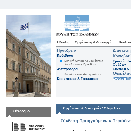
Η Βουλή
Οργάνωση & Λειτουργία
Βουλευτ
Προεδρείο
Διάσκεψη
Πρόεδρος
Κοινοβου
Εκλογή-Θητεία-Αρμοδιότητες
Γραφεία Κο
Διατελέσαντες Πρόεδροι
Ομάδων
Σύνθεση K'
Αντιπρόεδροι
Ολομέλει
Διατελέσαντες Αντιπρόεδροι
Σύνθεση Π
Κοσμήτορες & Γραμματείς
:
Οργάνωση & Λειτουργία
Ολομέλεια
Σύνδεσμοι
Σύνθεση Προηγούμενων Περιόδω