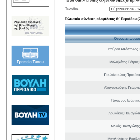
Για να δείτε συνθέσεις ολομέλειας επιλέξτε την ε
Περίοδος:
Τελευταία σύνθεση ολομέλειας Θ΄ Περιόδου (22
Ονοματεπώνυμο
Σταύρου Απόστολος 
Μολυβιάτης Πέτρος 
Παυλόπουλος Προκόπιο
Αλογοσκούφης Γεώργι
Τζωάννος Ιωάννης
Λουκάκος Παναγιώτ
Μελάς Παναγιώτης
Μιχαλολιάκος Βασίλε