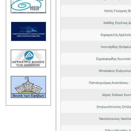
Καλός Γεώργιος Βα
Χαϊτίδης Ευγένιος Δ
Καραμανλής Αχιλλεύς
Λεονταρίδης Θεόφιλο
Σημαιοφορίδης Κωνσταντ
Μπασιάκος Ευάγγελος
Παπαληγούρας Αναστάσιος -
Δήμας Σταύρος Kων
Σπηλιωτόπουλος Σπήλι
Νικολόπουλος Νικόλα
Έβερτ Μιλτιάδης 