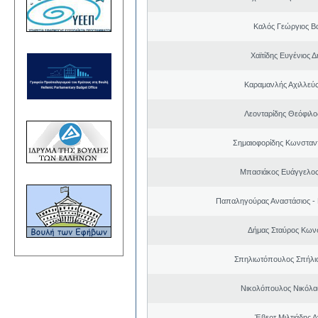
Καλός Γεώργιος Βα
Χαϊτίδης Ευγένιος Δ
Καραμανλής Αχιλλεύς
Λεονταρίδης Θεόφιλο
Σημαιοφορίδης Κωνσταντ
Μπασιάκος Ευάγγελος
Παπαληγούρας Αναστάσιος -
Δήμας Σταύρος Kων
Σπηλιωτόπουλος Σπήλι
Νικολόπουλος Νικόλα
Έβερτ Μιλτιάδης 