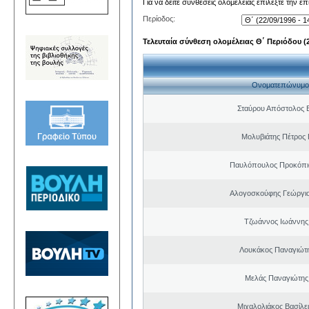
Για να δείτε συνθέσεις ολομέλειας επιλέξτε την ε
Περίοδος:
Τελευταία σύνθεση ολομέλειας Θ΄ Περιόδου (22
Ονοματεπώνυμο
Σταύρου Απόστολος 
Μολυβιάτης Πέτρος 
Παυλόπουλος Προκόπιο
Αλογοσκούφης Γεώργι
Τζωάννος Ιωάννης
Λουκάκος Παναγιώτ
Μελάς Παναγιώτης
Μιχαλολιάκος Βασίλε