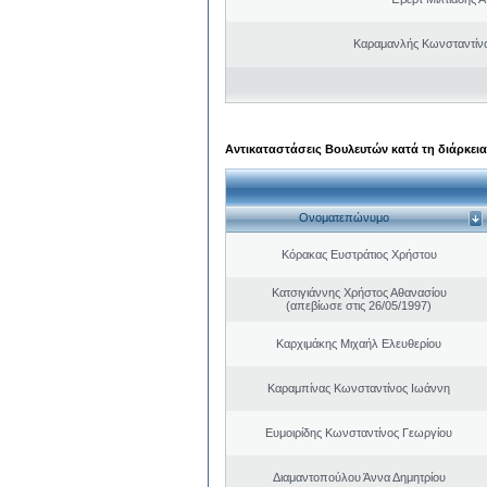
Καραμανλής Κωνσταντίν
Αντικαταστάσεις Βουλευτών κατά τη διάρκεια
Ονοματεπώνυμο
Κόρακας Ευστράτιος Χρήστου
Κατσιγιάννης Χρήστος Αθανασίου
(απεβίωσε στις 26/05/1997)
Καρχιμάκης Μιχαήλ Ελευθερίου
Καραμπίνας Κωνσταντίνος Ιωάννη
Ευμοιρίδης Κωνσταντίνος Γεωργίου
Διαμαντοπούλου Άννα Δημητρίου