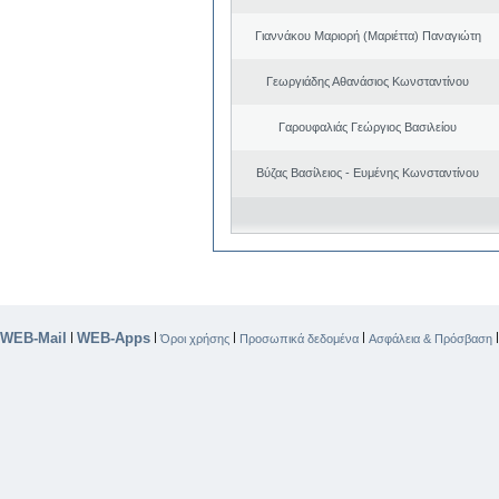
Γιαννάκου Μαριορή (Μαριέττα) Παναγιώτη
Γεωργιάδης Αθανάσιος Κωνσταντίνου
Γαρουφαλιάς Γεώργιος Βασιλείου
Βύζας Βασίλειος - Ευμένης Κωνσταντίνου
WEB-Mail
WEB-Apps
|
|
|
|
Όροι χρήσης
Προσωπικά δεδομένα
Ασφάλεια & Πρόσβαση