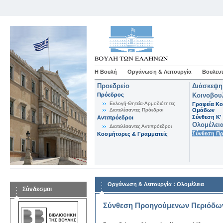
Η Βουλή
Οργάνωση & Λειτουργία
Βουλευτ
Προεδρείο
Διάσκεψη
Πρόεδρος
Κοινοβου
Εκλογή-Θητεία-Αρμοδιότητες
Γραφεία Κο
Διατελέσαντες Πρόεδροι
Ομάδων
Σύνθεση K'
Αντιπρόεδροι
Ολομέλει
Διατελέσαντες Αντιπρόεδροι
Σύνθεση Π
Κοσμήτορες & Γραμματείς
:
Οργάνωση & Λειτουργία
Ολομέλεια
Σύνδεσμοι
Σύνθεση Προηγούμενων Περιόδω