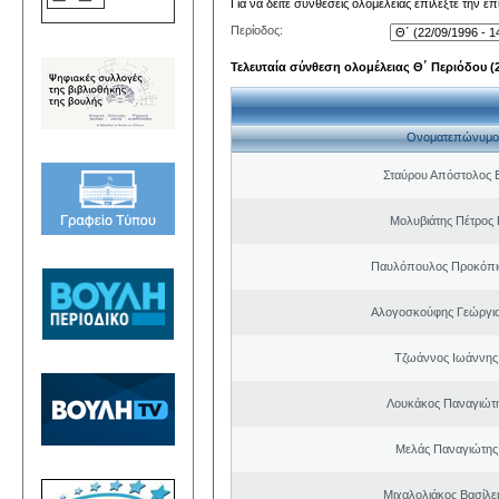
Για να δείτε συνθέσεις ολομέλειας επιλέξτε την ε
Περίοδος:
Τελευταία σύνθεση ολομέλειας Θ΄ Περιόδου (22
Ονοματεπώνυμο
Σταύρου Απόστολος 
Μολυβιάτης Πέτρος 
Παυλόπουλος Προκόπιο
Αλογοσκούφης Γεώργι
Τζωάννος Ιωάννης
Λουκάκος Παναγιώτ
Μελάς Παναγιώτης
Μιχαλολιάκος Βασίλε