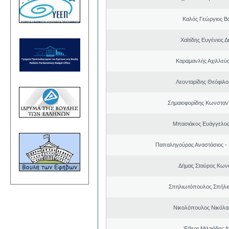
Καλός Γεώργιος Βα
Χαϊτίδης Ευγένιος Δ
Καραμανλής Αχιλλεύς
Λεονταρίδης Θεόφιλο
Σημαιοφορίδης Κωνσταντ
Μπασιάκος Ευάγγελος
Παπαληγούρας Αναστάσιος -
Δήμας Σταύρος Kων
Σπηλιωτόπουλος Σπήλι
Νικολόπουλος Νικόλα
Έβερτ Μιλτιάδης 