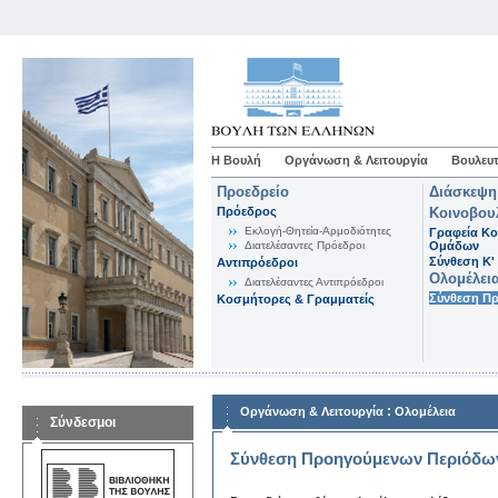
Η Βουλή
Οργάνωση & Λειτουργία
Βουλευτ
Προεδρείο
Διάσκεψη
Πρόεδρος
Κοινοβου
Εκλογή-Θητεία-Αρμοδιότητες
Γραφεία Κο
Διατελέσαντες Πρόεδροι
Ομάδων
Σύνθεση K'
Αντιπρόεδροι
Ολομέλει
Διατελέσαντες Αντιπρόεδροι
Σύνθεση Π
Κοσμήτορες & Γραμματείς
:
Οργάνωση & Λειτουργία
Ολομέλεια
Σύνδεσμοι
Σύνθεση Προηγούμενων Περιόδω